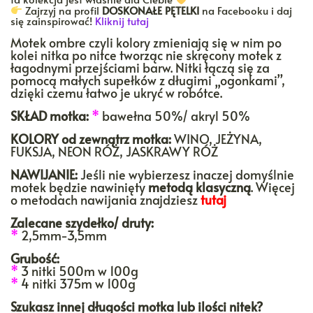
Zajrzyj na profil
DOSKONAŁE PĘTELKI
na Facebooku i daj
się zainspirować!
Kliknij tutaj
Motek ombre czyli kolory zmieniają się w nim po
kolei nitka po nitce tworząc nie skręcony motek z
łagodnymi przejściami barw. Nitki łączą się za
pomocą małych supełków z długimi „ogonkami”,
dzięki czemu łatwo je ukryć w robótce.
SKŁAD motka:
*
bawełna 50%/ akryl 50%
KOLORY
od zewnątrz motka:
WINO, JEŻYNA,
FUKSJA, NEON RÓŻ, JASKRAWY RÓŻ
NAWIJANIE:
Jeśli nie wybierzesz inaczej domyślnie
motek będzie nawinięty
metodą klasyczną
. Więcej
o metodach nawijania znajdziesz
tutaj
Zalecane szydełko/ druty:
*
2,5mm-3,5mm
Grubość:
*
3 nitki 500m w 100g
*
4 nitki 375m w 100g
Szukasz innej długości motka lub ilości nitek?