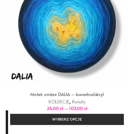
Motek ombre DALIA – bawełna/akryl
,
KOLEKCJE
Kwiaty
Zakres
24,00
zł
–
103,00
zł
cen:
od
WYBIERZ OPCJE
24,00 zł
do
103,00 zł