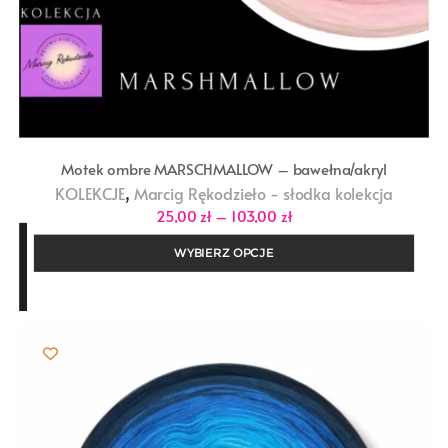
Motek ombre MARSCHMALLOW – bawełna/akryl
,
KOLEKCJE
Marcig Rękodzieło - słodka kolekcja
Zakres
25,00
zł
–
103,00
zł
cen:
od
WYBIERZ OPCJE
25,00 zł
do
103,00 zł