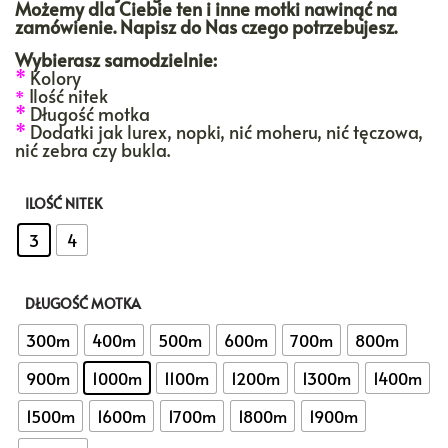
Możemy dla Ciebie ten i inne motki nawinąć na
zamówienie. Napisz do Nas czego potrzebujesz.
Wybierasz samodzielnie:
*
Kolory
Ilość nitek
*
*
Długość motka
*
Dodatki jak lurex, nopki, nić moheru, nić tęczowa,
nić zebra czy bukla.
ILOŚĆ NITEK
: 3
3
4
DŁUGOŚĆ MOTKA
: 1000m
300m
400m
500m
600m
700m
800m
900m
1000m
1100m
1200m
1300m
1400m
1500m
1600m
1700m
1800m
1900m