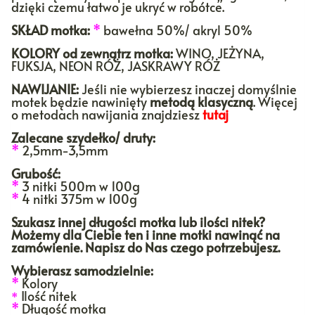
dzięki czemu łatwo je ukryć w robótce.
SKŁAD motka:
*
bawełna 50%/ akryl 50%
KOLORY
od zewnątrz motka:
WINO, JEŻYNA,
FUKSJA, NEON RÓŻ, JASKRAWY RÓŻ
NAWIJANIE:
Jeśli nie wybierzesz inaczej domyślnie
motek będzie nawinięty
metodą klasyczną
. Więcej
o metodach nawijania znajdziesz
tutaj
Zalecane szydełko/ druty:
*
2,5mm-3,5mm
Grubość:
*
3 nitki 500m w 100g
*
4 nitki 375m w 100g
Szukasz innej długości motka lub ilości nitek?
Możemy dla Ciebie ten i inne motki nawinąć na
zamówienie. Napisz do Nas czego potrzebujesz.
Wybierasz samodzielnie:
*
Kolory
Ilość nitek
*
*
Długość motka