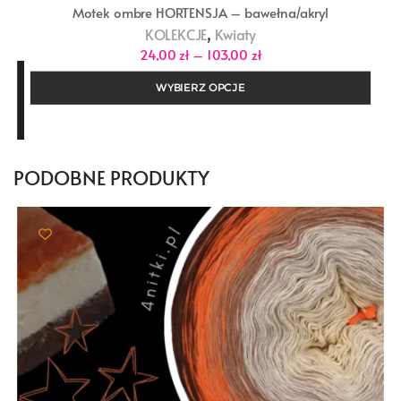
Motek ombre HORTENSJA – bawełna/akryl
,
KOLEKCJE
Kwiaty
Zakres
24,00
zł
–
103,00
zł
cen:
od
WYBIERZ OPCJE
24,00 zł
do
103,00 zł
PODOBNE PRODUKTY