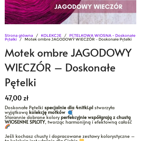
Strona główna
/
KOLEKCJE
/
PĘTELKOWA WIOSNA - Doskonałe
Pętelki
/ Motek ombre JAGODOWY WIECZÓR – Doskonałe Pętelki
Motek ombre JAGODOWY
WIECZÓR – Doskonałe
Pętelki
47,00
zł
Doskonałe Pętelki
specjalnie dla 4nitki.pl
stworzyła
wyjątkową
kolekcję motków
Starannie dobrane kolory
perfekcyjnie współgrają z chustą
WIOSENNE SPLOTY
, tworząc harmonijną i efektowną całość
Jeśli kochasz chusty i dopracowane zestawy kolorystyczne –
ta kolekcja jest właśnie dla Ciebie