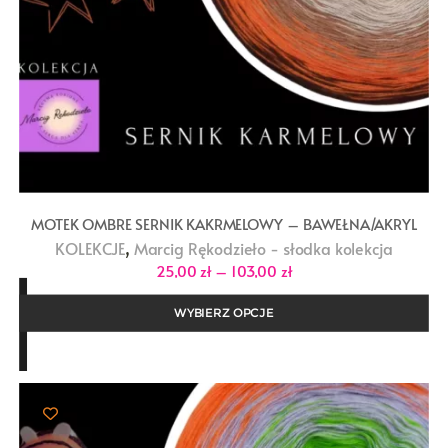
MOTEK OMBRE SERNIK KAKRMELOWY – BAWEŁNA/AKRYL
,
KOLEKCJE
Marcig Rękodzieło - słodka kolekcja
Zakres
25,00
zł
–
103,00
zł
cen:
od
25,00 zł
WYBIERZ OPCJE
do
103,00 zł