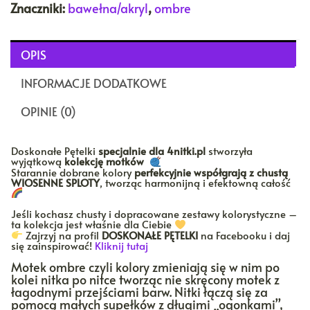
Znaczniki:
bawełna/akryl
,
ombre
OPIS
INFORMACJE DODATKOWE
OPINIE (0)
Doskonałe Pętelki
specjalnie dla 4nitki.pl
stworzyła
wyjątkową
kolekcję motków
Starannie dobrane kolory
perfekcyjnie współgrają z chustą
WIOSENNE SPLOTY
, tworząc harmonijną i efektowną całość
Jeśli kochasz chusty i dopracowane zestawy kolorystyczne –
ta kolekcja jest właśnie dla Ciebie
Zajrzyj na profil
DOSKONAŁE PĘTELKI
na Facebooku i daj
się zainspirować!
Kliknij tutaj
Motek ombre czyli kolory zmieniają się w nim po
kolei nitka po nitce tworząc nie skręcony motek z
łagodnymi przejściami barw. Nitki łączą się za
pomocą małych supełków z długimi „ogonkami”,