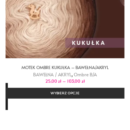
MOTEK OMBRE KUKUŁKA – BAWEŁNA/AKRYL
,
BAWEŁNA / AKRYL
Ombre B/A
Zakres
25,00
zł
–
103,00
zł
cen:
od
25,00 zł
WYBIERZ OPCJE
do
103,00 zł