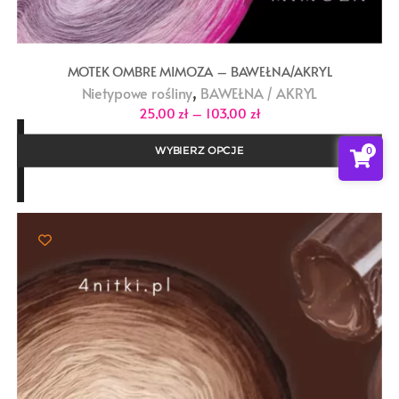
MOTEK OMBRE MIMOZA – BAWEŁNA/AKRYL
,
Nietypowe rośliny
BAWEŁNA / AKRYL
Zakres
25,00
zł
–
103,00
zł
cen:
od
25,00 zł
0
WYBIERZ OPCJE
do
103,00 zł