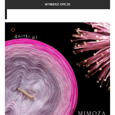
od
25,00 zł
WYBIERZ OPCJE
do
103,00 zł