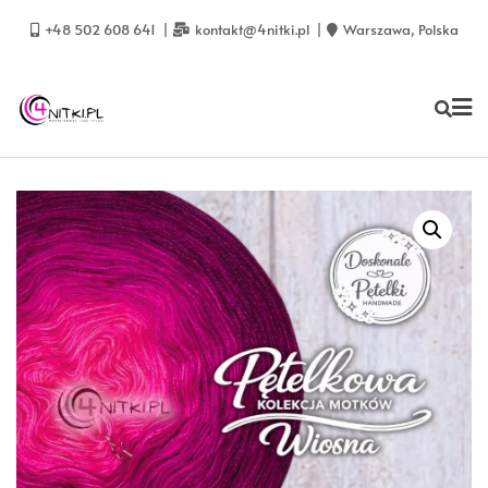
Skip
to
+48 502 608 641
kontakt@4nitki.pl
Warszawa, Polska
content