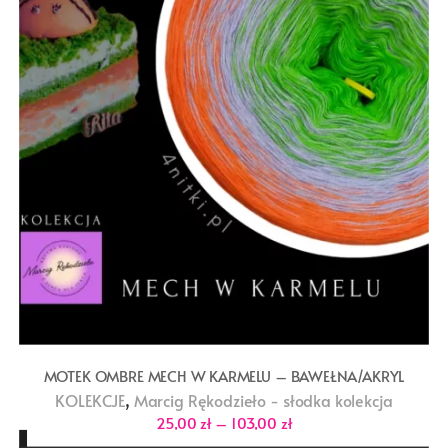
MOTEK OMBRE MECH W KARMELU – BAWEŁNA/AKRYL
,
KOLEKCJE
Marcig Rękodzieło - słodka kolekcja
Zakres
25,00
zł
–
103,00
zł
cen: