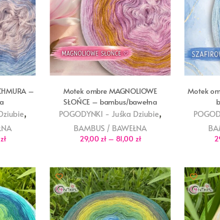
 CHMURA –
Motek ombre MAGNOLIOWE
Motek o
a
SŁOŃCE – bambus/bawełna
,
,
ziubie
POGODYNKI - Juśka Dziubie
POGODY
ŁNA
BAMBUS / BAWEŁNA
BA
Zakres
Zakres
0
zł
29,00
zł
–
81,00
zł
2
cen:
cen:
od
od
29,00 zł
29,00 zł
do
do
81,00 zł
81,00 zł