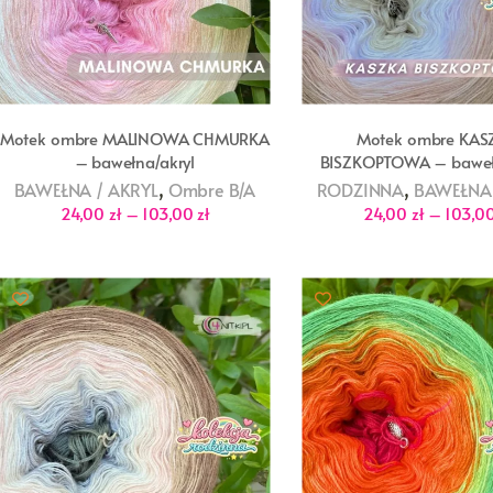
Motek ombre MALINOWA CHMURKA
Motek ombre KAS
– bawełna/akryl
BISZKOPTOWA – baweł
,
,
BAWEŁNA / AKRYL
Ombre B/A
RODZINNA
BAWEŁNA 
Zakres
24,00
zł
–
103,00
zł
24,00
zł
–
103,0
cen:
od
24,00 zł
do
103,00 zł