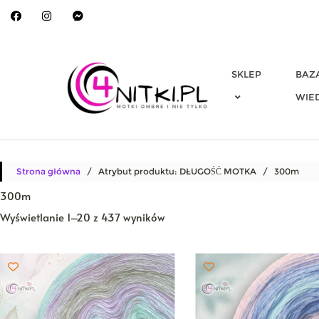
Skip
to
content
SKLEP
BAZ
WIE
Strona główna
/ Atrybut produktu: DŁUGOŚĆ MOTKA / 300m
300m
Posortowane
Wyświetlanie 1–20 z 437 wyników
według
najnowszych