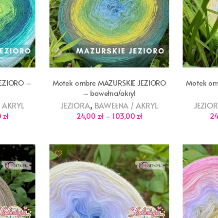
JEZIORO –
Motek ombre MAZURSKIE JEZIORO
Motek om
– bawełna/akryl
,
 AKRYL
JEZIORA
BAWEŁNA / AKRYL
JEZIO
Zakres
Zakres
0
zł
24,00
zł
–
103,00
zł
2
cen:
cen:
od
od
24,00 zł
24,00 zł
do
do
103,00 zł
103,00 zł