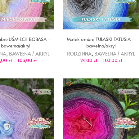
mbre UŚMIECH BOBASA –
Motek ombre TULASKI TATUSIA –
bawełna/akryl
bawełna/akryl
,
,
NNA
BAWEŁNA / AKRYL
RODZINNA
BAWEŁNA / AKRYL
Zakres
Zakres
4,00
zł
–
103,00
zł
24,00
zł
–
103,00
zł
cen:
cen:
od
od
24,00 zł
24,00 zł
do
do
103,00 zł
103,00 z