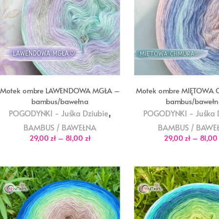
Motek ombre LAWENDOWA MGŁA –
Motek ombre MIĘTOWA
bambus/bawełna
bambus/bawełn
,
POGODYNKI - Juśka Dziubie
POGODYNKI - Juśka D
BAMBUS / BAWEŁNA
BAMBUS / BAWE
Zakres
29,00
zł
–
81,00
zł
29,00
zł
–
81,0
cen:
od
29,00 zł
do
81,00 zł