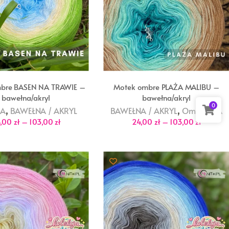
bre BASEN NA TRAWIE –
Motek ombre PLAŻA MALIBU –
bawełna/akryl
bawełna/akryl
0
,
,
RA
BAWEŁNA / AKRYL
BAWEŁNA / AKRYL
Ombre B/A
Zakres
Zakres
4,00
zł
–
103,00
zł
24,00
zł
–
103,00
zł
cen:
cen:
od
od
24,00 zł
24,00 zł
do
do
103,00 zł
103,00 z