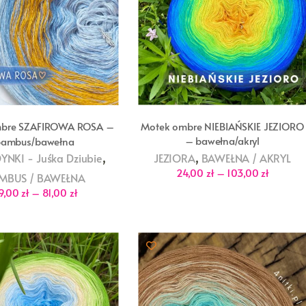
Motek ombre NIEBIAŃSKIE JEZIORO
mbre SZAFIROWA ROSA –
– bawełna/akryl
bambus/bawełna
,
,
JEZIORA
BAWEŁNA / AKRYL
NKI - Juśka Dziubie
Zakres
24,00
zł
–
103,00
zł
MBUS / BAWEŁNA
cen:
Zakres
od
9,00
zł
–
81,00
zł
cen:
24,00 zł
od
do
29,00 zł
103,00 z
do
81,00 zł