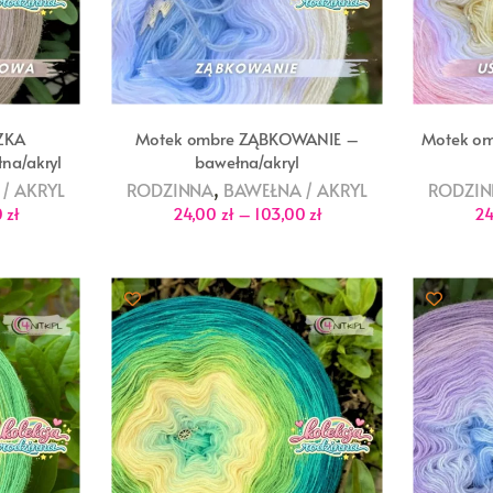
ZKA
Motek ombre ZĄBKOWANIE –
Motek o
na/akryl
bawełna/akryl
,
/ AKRYL
RODZINNA
BAWEŁNA / AKRYL
RODZI
Zakres
Zakres
0
zł
24,00
zł
–
103,00
zł
2
cen:
cen:
od
od
24,00 zł
24,00 zł
do
do
103,00 zł
103,00 zł