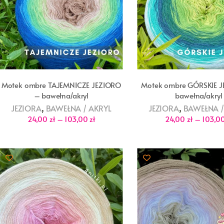
Motek ombre TAJEMNICZE JEZIORO
Motek ombre GÓRSKIE 
– bawełna/akryl
bawełna/akryl
,
,
JEZIORA
BAWEŁNA / AKRYL
JEZIORA
BAWEŁNA /
Zakres
24,00
zł
–
103,00
zł
24,00
zł
–
103,0
cen:
od
24,00 zł
do
103,00 zł