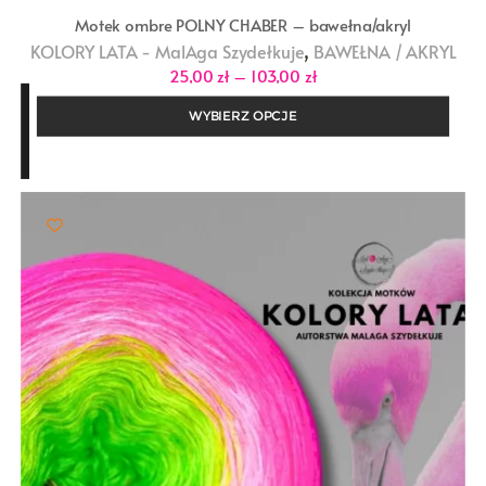
Motek ombre POLNY CHABER – bawełna/akryl
,
KOLORY LATA - MalAga Szydełkuje
BAWEŁNA / AKRYL
Zakres
25,00
zł
–
103,00
zł
cen:
od
WYBIERZ OPCJE
25,00 zł
do
103,00 zł