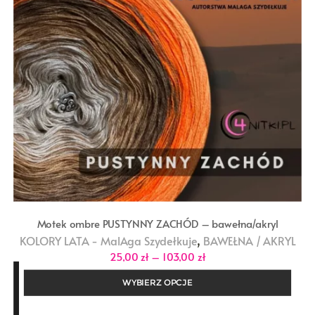
Motek ombre PUSTYNNY ZACHÓD – bawełna/akryl
,
KOLORY LATA - MalAga Szydełkuje
BAWEŁNA / AKRYL
Zakres
25,00
zł
–
103,00
zł
cen:
od
WYBIERZ OPCJE
25,00 zł
do
103,00 zł