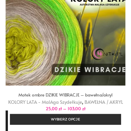
Motek ombre DZIKIE WIBRACJE – bawełna/akryl
,
KOLORY LATA - MalAga Szydełkuje
BAWEŁNA / AKRYL
Zakres
25,00
zł
–
103,00
zł
cen:
od
WYBIERZ OPCJE
25,00 zł
do
103,00 zł