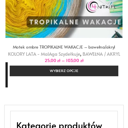
Motek ombre TROPIKALNE WAKACJE – bawełna/akryl
,
KOLORY LATA - MalAga Szydełkuje
BAWEŁNA / AKRYL
Zakres
25,00
zł
–
103,00
zł
cen:
od
WYBIERZ OPCJE
25,00 zł
do
103,00 zł
Kategorie produktów