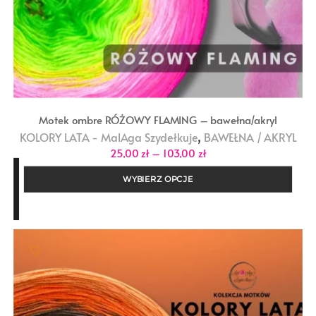
Motek ombre RÓŻOWY FLAMING – bawełna/akryl
,
KOLORY LATA - MalAga Szydełkuje
BAWEŁNA / AKRYL
Zakres
25,00
zł
–
103,00
zł
cen:
od
WYBIERZ OPCJE
25,00 zł
do
103,00 zł