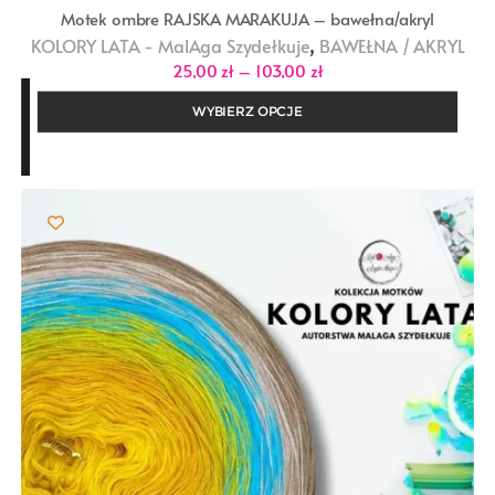
Motek ombre RAJSKA MARAKUJA – bawełna/akryl
,
KOLORY LATA - MalAga Szydełkuje
BAWEŁNA / AKRYL
Zakres
25,00
zł
–
103,00
zł
cen:
od
WYBIERZ OPCJE
25,00 zł
do
103,00 zł