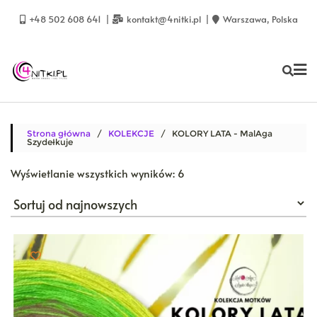
Skip
to
+48 502 608 641
kontakt@4nitki.pl
Warszawa, Polska
content
Strona główna
/
KOLEKCJE
/ KOLORY LATA - MalAga
Szydełkuje
Posortowane
Wyświetlanie wszystkich wyników: 6
według
najnowszych