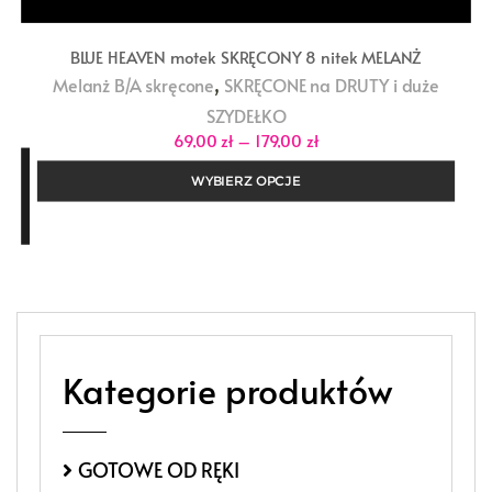
BLUE HEAVEN motek SKRĘCONY 8 nitek MELANŻ
,
Melanż B/A skręcone
SKRĘCONE na DRUTY i duże
SZYDEŁKO
Zakres
69,00
zł
–
179,00
zł
cen:
od
WYBIERZ OPCJE
69,00 zł
do
179,00 zł
Kategorie produktów
GOTOWE OD RĘKI