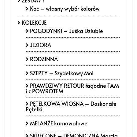
ZESTAWY
Koc – własny wybór kolorów
KOLEKCJE
POGODYNKI – Juśka Dziubie
JEZIORA
RODZINNA
SZEPTY – Szydełkowy Mol
PRAWDZIWY RETOUR łagodne TAM
i z POWROTEM
PĘTELKOWA WIOSNA – Doskonałe
Pętelki
MELANŻE karnawałowe
SKRĘCONE – DEMONICZNA Marcig