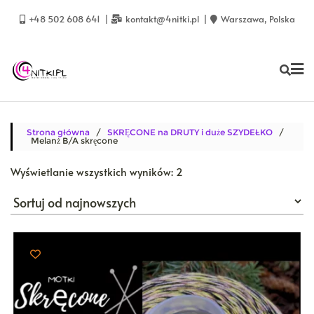
Skip
to
+48 502 608 641
kontakt@4nitki.pl
Warszawa, Polska
content
Strona główna
/
SKRĘCONE na DRUTY i duże SZYDEŁKO
/
Melanż B/A skręcone
Posortowane
Wyświetlanie wszystkich wyników: 2
według
najnowszych