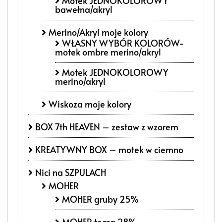
Motek JEDNOKOLOROWY
bawełna/akryl
Merino/Akryl moje kolory
WŁASNY WYBÓR KOLORÓW-
motek ombre merino/akryl
Motek JEDNOKOLOROWY
merino/akryl
Wiskoza moje kolory
BOX 7th HEAVEN – zestaw z wzorem
KREATYWNY BOX – motek w ciemno
Nici na SZPULACH
MOHER
MOHER gruby 25%
MOHER tęcza 28%