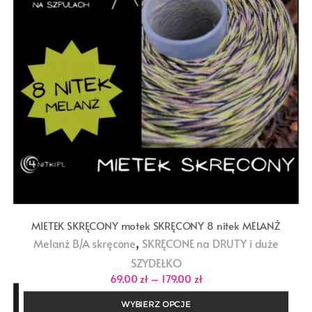
MIETEK SKRĘCONY motek SKRĘCONY 8 nitek MELANŻ
,
Melanż B/A skręcone
SKRĘCONE na DRUTY i duże
SZYDEŁKO
Zakres
69,00
zł
–
179,00
zł
cen:
od
WYBIERZ OPCJE
69,00 zł