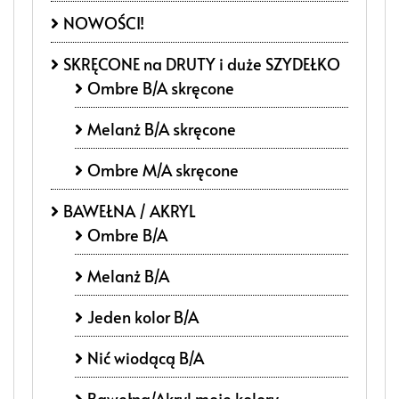
NOWOŚCI!
SKRĘCONE na DRUTY i duże SZYDEŁKO
Ombre B/A skręcone
Melanż B/A skręcone
Ombre M/A skręcone
BAWEŁNA / AKRYL
Ombre B/A
Melanż B/A
Jeden kolor B/A
Nić wiodącą B/A
Bawełna/Akryl moje kolory