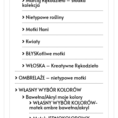
Marcig Rękodzieło – słodka
kolekcja
Nietypowe rośliny
Motki Hani
Kwiaty
BŁYSKotliwe motki
WŁOSKA – Kreatywne Rękodzieło
OMBRELAŻE – nietypowe motki
WŁASNY WYBÓR KOLORÓW
Bawełna/Akryl moje kolory
WŁASNY WYBÓR KOLORÓW-
motek ombre bawełna/akryl