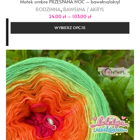
Motek ombre PRZESPANA NOC – bawełna/akryl
,
RODZINNA
BAWEŁNA / AKRYL
Zakres
24,00
zł
–
103,00
zł
cen:
od
WYBIERZ OPCJE
24,00 zł
do
103,00 zł