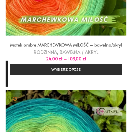
Motek ombre MARCHEWKOWA MIŁOŚĆ – bawełna/akryl
,
RODZINNA
BAWEŁNA / AKRYL
Zakres
24,00
zł
–
103,00
zł
cen:
od
WYBIERZ OPCJE
24,00 zł
do
103,00 zł