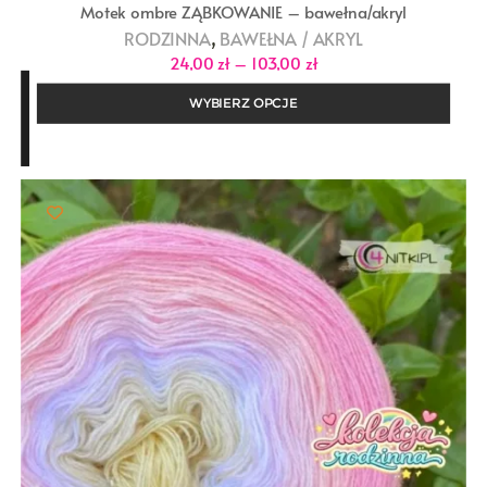
Motek ombre ZĄBKOWANIE – bawełna/akryl
,
RODZINNA
BAWEŁNA / AKRYL
Zakres
24,00
zł
–
103,00
zł
cen:
od
WYBIERZ OPCJE
24,00 zł
do
103,00 zł