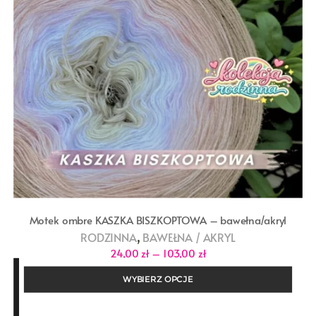
Motek ombre KASZKA BISZKOPTOWA – bawełna/akryl
,
RODZINNA
BAWEŁNA / AKRYL
Zakres
24,00
zł
–
103,00
zł
cen:
od
WYBIERZ OPCJE
24,00 zł
do
103,00 zł