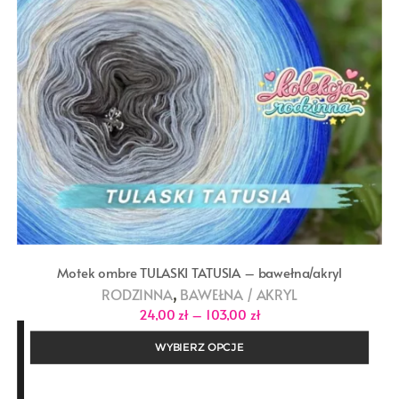
Motek ombre TULASKI TATUSIA – bawełna/akryl
,
RODZINNA
BAWEŁNA / AKRYL
Zakres
24,00
zł
–
103,00
zł
cen:
od
WYBIERZ OPCJE
24,00 zł
do
103,00 zł