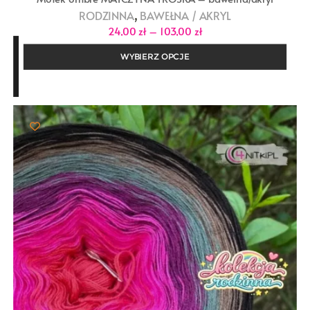
,
RODZINNA
BAWEŁNA / AKRYL
Zakres
24,00
zł
–
103,00
zł
cen:
od
WYBIERZ OPCJE
24,00 zł
do
103,00 zł