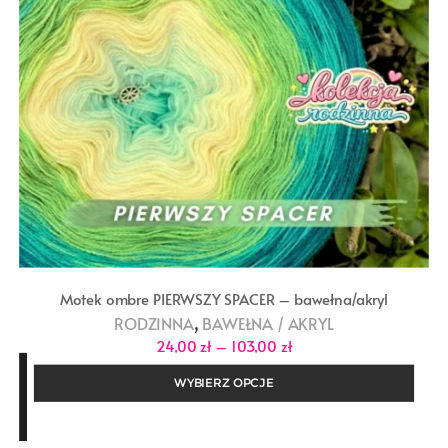
Motek ombre PIERWSZY SPACER – bawełna/akryl
,
RODZINNA
BAWEŁNA / AKRYL
Zakres
24,00
zł
–
103,00
zł
cen:
od
WYBIERZ OPCJE
24,00 zł
do
103,00 zł