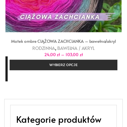
Motek ombre CIĄŻOWA ZACHCIANKA – bawełna/akryl
,
RODZINNA
BAWEŁNA / AKRYL
Zakres
24,00
zł
–
103,00
zł
cen:
od
WYBIERZ OPCJE
24,00 zł
do
103,00 zł
Kategorie produktów