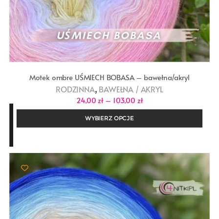
Motek ombre UŚMIECH BOBASA – bawełna/akryl
,
RODZINNA
BAWEŁNA / AKRYL
Zakres
24,00
zł
–
103,00
zł
cen:
od
WYBIERZ OPCJE
24,00 zł
do
103,00 zł