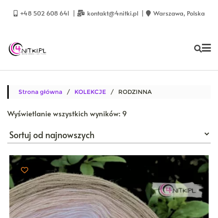
Skip
to
+48 502 608 641
kontakt@4nitki.pl
Warszawa, Polska
content
Strona główna
/
KOLEKCJE
/ RODZINNA
Posortowane
Wyświetlanie wszystkich wyników: 9
według
najnowszych