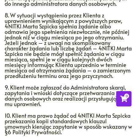
do innego administratora danych osobowych.
8. W sytuacji wystąpienia przez Klienta z
uprawnieniem wynikającym z powyższych praw,
4NITKI Marta Szpicka spełnia żądanie albo
odmawia jego spełnienia niezwłocznie, nie później
jednak niż w ciągu miesiąca po jego otrzymaniu.
Jeżeli jednak – z uwagi na skomplikowany
charakter żądania lub liczbę żądań – 4NITKI Marta
Szpicka nie będzie mógł spełnić żądania w ciągu
miesiąca, spełni je w ciągu kolejnych dwóch
miesięcy informując Klienta uprzednio w terminie
miesiąca od otrzymania żądania – o zamierzonym
przedłużeniu terminu oraz jego przyczynach.
9. Klient może zgłaszać do Administratora skargi,
zapytania i wnioski dotyczące przetwarzania jego
0
danych osobowych oraz realizacji przysługujących
mu uprawnień.
10. Klient ma prawo żądać od 4NITKI Marta Szpicka
przekazania kopii standardowych klauzul
umownych kierując zapytanie w sposób wskazany w
§6 Polityki Prywatności.