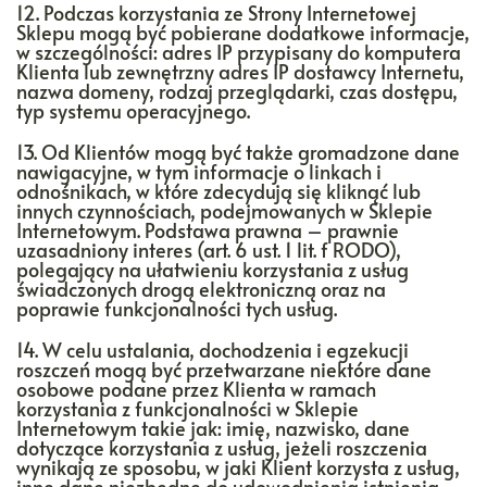
12. Podczas korzystania ze Strony Internetowej
Sklepu mogą być pobierane dodatkowe informacje,
w szczególności: adres IP przypisany do komputera
Klienta lub zewnętrzny adres IP dostawcy Internetu,
nazwa domeny, rodzaj przeglądarki, czas dostępu,
typ systemu operacyjnego.
13. Od Klientów mogą być także gromadzone dane
nawigacyjne, w tym informacje o linkach i
odnośnikach, w które zdecydują się kliknąć lub
innych czynnościach, podejmowanych w Sklepie
Internetowym. Podstawa prawna – prawnie
uzasadniony interes (art. 6 ust. 1 lit. f RODO),
polegający na ułatwieniu korzystania z usług
świadczonych drogą elektroniczną oraz na
poprawie funkcjonalności tych usług.
14. W celu ustalania, dochodzenia i egzekucji
roszczeń mogą być przetwarzane niektóre dane
osobowe podane przez Klienta w ramach
korzystania z funkcjonalności w Sklepie
Internetowym takie jak: imię, nazwisko, dane
dotyczące korzystania z usług, jeżeli roszczenia
wynikają ze sposobu, w jaki Klient korzysta z usług,
inne dane niezbędne do udowodnienia istnienia