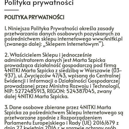
Polityka prywatności
POLITYKA PRYWATNOŚCI
1. Niniejsza Polityka Prywatności określa zasady
przetwarzania danych osobowych pozyskanych za
pośrednictwem sklepu internetowego www.4nitki.pl
(zwanego dalej: „Sklepem Internetowym”).
2. Właścicielem Sklepu i jednocześnie
administratorem danych jest Marta Szpicka
prowadząca działalność gospodarczą pod firmą
4NITKI Marta Szpicka z siedzibą w Warszawie (03-
937), ul. Zwycięzców 47/43, wpisaną do Centralnej
Ewidencji i Informacji o Działalności Gospodarczej
prowadzonej przez Ministra Rozwoju i Technologii,
NIP: 5272485913, REGON: 524387045, zwany
dalej 4NITKI Marta Szpicka.
3. Dane osobowe zbierane przez 4NITKI Marta
Szpicka za pośrednictwem Sklepu Internetowego są
przetwarzane zgodnie z Rozporządzeniem
Parlamentu Europejskiego i Rady (UE) 2016/679 z
dnia 27 kwietnia 2016 r. w sprawie ochrony osób