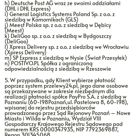
h) Deutsche Post AG wraz ze swoimi oddziałami
(DHL i DHL Express)
i) General Logistics Systems Poland Sp. z o.o. z
siedzibą w Komornikach (GLS)
j) Meest Polska sp. z o.o. z siedzibą w Dębicy
(Meest)
k) DeliGoo sp. z o.o. z siedzibą w Bydgoszczy
(DeliGoo)
l) Xpress Delivery sp. z o.o. z siedzibą we Wrocławiu
(Xpress Delivery)
m) SP Express z siedzibą w Nysie (Świat Przesyłek)
n) POSTIVO.PL Spółka z ograniczoną
odpowiedzialnością z siedzibą w Rzeszowie
5. W przypadku, gdy Klient wybierze płatność
poprzez system przelewy24.pl, jego dane osobowe
są przekazywane w zakresie niezbędnym dla
realizacji płatności spółce PayPro S.A. z siedzibą w
Poznaniu (60-198Poznań,ul. Pastelowa 8, 60-198),
wpisanej do rejestru przedsiębiorców
prowadzonego przez Sąd Rejonowy Poznań – Nowe
Miasto i Wilda w Poznaniu, Wydział VIII
Gospodarczy Krajowego Rejestru Sądowego pod
numerem KRS 0000347935, NIP 7792369887,
Regon 301345068.