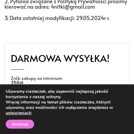
2. Pytania związane z Polityką Prywatności prosimy
kierować na adres: 4nitki@gmail.com
3. Data ostatniej modyfikacji: 29.05.2024r r.
DARMOWA WYSYŁKA!
Zrób zakupy za minimum
250zł.
Zgarnij darmową wysyłkę na terenie Polski
Używamy ciasteczek, aby zapewnić najlepszą jakość
paczkomatem InPost!
korzystania z naszej witryny.
Więcej informacji na temat plików ciasteczka, których
używamy, oraz możliwości ich wyłączenia znajdziesz w
ustawieniach
.
Kategorie
Akceptuję