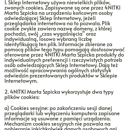
1. Sklep Internetowy używa niewielkich plików,
zwanych cookies. Zapisywane są one przez 4NITKI
Marta Szpicka na urządzeniu końcowym osoby
odwiedzającej Sklep Internetowy, jeżeli
przeglądarka internetowa na to pozwala. Plik
cookie zwykle zawiera nazwę domeny, z której
pochodzi, swój „czas wygaśnięcia” oraz
indywidualną, losowo wybraną liczbę
identyfikującą ten plik. Informacje zbierane za
pomocą plików tego typu pomagają dostosowywać
oferowane przez 4NITKI Marta Szpicka produkty do
indywidualnych preferencji i rzeczywistych potrzeb
osób odwiedzających Sklep Internetowy. Dają też
możliwość opracowywania ogólnych statystyk
odwiedzin prezentowanych produktów w Sklepie
Internetowym.
2. 4NITKI Marta Szpicka wykorzystuje dwa typy
plików cookies:
a) Cookies sesyjne: po zakończeniu sesji danej
przeglądarki lub wyłączeniu komputera zapisane
informacje są usuwane z pamięci urządzenia.
Mechanizm cookies sesyjnych nie pozwala na
pobieranie jakichkolwiek danych osobowych ani