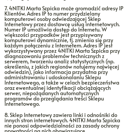
7. 4NITKI Marta Szpicka może gromadzić adresy IP
Klientów. Adres IP to numer przydzielany
komputerowi osoby odwiedzającej Sklep
Internetowy przez dostawcę usług internetowych.
Numer IP umożliwia dostęp do Internetu. W
większości przypadków jest przypisywany
komputerowi dynamicznie, tj. zmienia się przy
każdym połączeniu z Internetem. Adres IP jest
wykorzystywany przez 4NITKI Marta Szpicka przy
diagnozowaniu problemów technicznych z
serwerem, tworzeniu analiz statystycznych (np.
określeniu, z jakich regionów notujemy najwięcej
odwiedzin), jako informacja przydatna przy
administrowaniu i udoskonalaniu Sklepu
Internetowego, a także w celach bezpieczeństwa
oraz ewentualnej identyfikacji obciążających
serwer, niepożądanych automatycznych
programów do przeglądania treści Sklepu
Internetowego.
8. Sklep Internetowy zawiera linki i odnośniki do
innych stron internetowych. 4NITKI Marta Szpicka
nie ponosi odpowiedzialności za zasady ochrony
prywatności na nich obowiązujące.