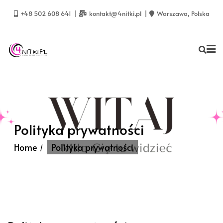
Skip
to
+48 502 608 641
kontakt@4nitki.pl
Warszawa, Polska
content
Polityka prywatności
Home
Polityka prywatności