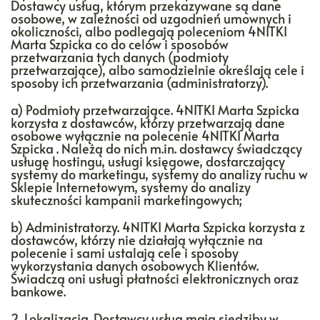
Dostawcy usług, którym przekazywane są dane
osobowe, w zależności od uzgodnień umownych i
okoliczności, albo podlegają poleceniom 4NITKI
Marta Szpicka co do celów i sposobów
przetwarzania tych danych (podmioty
przetwarzające), albo samodzielnie określają cele i
sposoby ich przetwarzania (administratorzy).
a) Podmioty przetwarzające. 4NITKI Marta Szpicka
korzysta z dostawców, którzy przetwarzają dane
osobowe wyłącznie na polecenie 4NITKI Marta
Szpicka . Należą do nich m.in. dostawcy świadczący
usługę hostingu, usługi księgowe, dostarczający
systemy do marketingu, systemy do analizy ruchu w
Sklepie Internetowym, systemy do analizy
skuteczności kampanii marketingowych;
b) Administratorzy. 4NITKI Marta Szpicka korzysta z
dostawców, którzy nie działają wyłącznie na
polecenie i sami ustalają cele i sposoby
wykorzystania danych osobowych Klientów.
Świadczą oni usługi płatności elektronicznych oraz
bankowe.
2. Lokalizacja. Dostawcy usług mają siedziby w