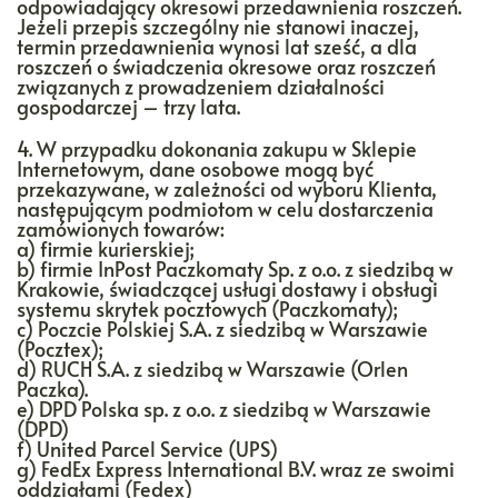
odpowiadający okresowi przedawnienia roszczeń.
Jeżeli przepis szczególny nie stanowi inaczej,
termin przedawnienia wynosi lat sześć, a dla
roszczeń o świadczenia okresowe oraz roszczeń
związanych z prowadzeniem działalności
gospodarczej – trzy lata.
4. W przypadku dokonania zakupu w Sklepie
Internetowym, dane osobowe mogą być
przekazywane, w zależności od wyboru Klienta,
następującym podmiotom w celu dostarczenia
zamówionych towarów:
a) firmie kurierskiej;
b) firmie InPost Paczkomaty Sp. z o.o. z siedzibą w
Krakowie, świadczącej usługi dostawy i obsługi
systemu skrytek pocztowych (Paczkomaty);
c) Poczcie Polskiej S.A. z siedzibą w Warszawie
(Pocztex);
d) RUCH S.A. z siedzibą w Warszawie (Orlen
Paczka).
e) DPD Polska sp. z o.o. z siedzibą w Warszawie
(DPD)
f) United Parcel Service (UPS)
g) FedEx Express International B.V. wraz ze swoimi
oddziałami (Fedex)