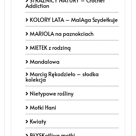
STRAŻNICY NATURY – Crochet
Addiction
KOLORY LATA – MalAga Szydełkuje
MARIOLA na paznokciach
MIETEK z rodziną
Mandalowa
Marcig Rękodzieło – słodka
kolekcja
Nietypowe rośliny
Motki Hani
Kwiaty
BŁYSKotliwe motki