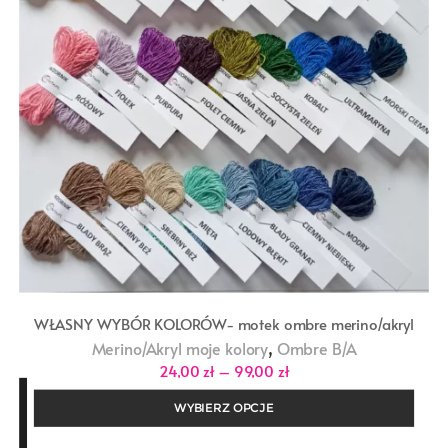
WŁASNY WYBÓR KOLORÓW- motek ombre merino/akryl
,
Merino/Akryl moje kolory
Ombre B/A
Zakres
24,00
zł
–
99,00
zł
cen:
od
WYBIERZ OPCJE
24,00 zł
do
99,00 zł