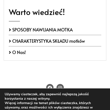
Warto wiedzieć!
SPOSOBY NAWIJANIA MOTKA
CHARAKTERYSTYKA SKŁADU motków
O Nas!
Używamy ciasteczek, aby zapewnić najlepszą jakość
O Nas
Kontakt
Polityka prywatności
korzystania z naszej witryny.
Regulamin
Wysyłka i płatności
Więcej informacji na temat plików ciasteczka, których
używamy, oraz możliwości ich wyłączenia znajdziesz w