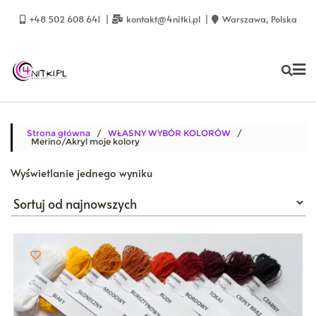
Skip
to
+48 502 608 641
kontakt@4nitki.pl
Warszawa, Polska
content
Strona główna
/
WŁASNY WYBÓR KOLORÓW
/
Merino/Akryl moje kolory
Wyświetlanie jednego wyniku