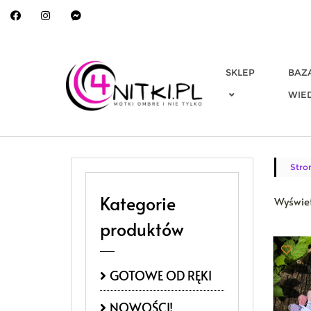
Skip
to
content
SKLEP
BAZ
WIE
Stro
Kategorie
Wyświet
produktów
GOTOWE OD RĘKI
NOWOŚCI!