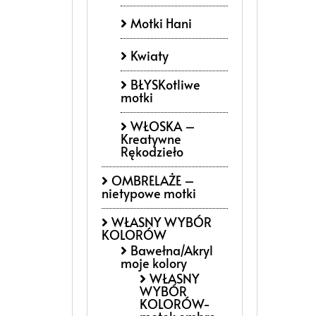
Motki Hani
Kwiaty
BŁYSKotliwe
motki
WŁOSKA –
Kreatywne
Rękodzieło
OMBRELAŻE –
nietypowe motki
WŁASNY WYBÓR
KOLORÓW
Bawełna/Akryl
moje kolory
WŁASNY
WYBÓR
KOLORÓW-