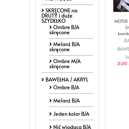
SKRĘCONE na
DRUTY i duże
SZYDEŁKO
MOTEK 
Ombre B/A
(
skręcone
bamb
B
Melanż B/A
BAWE
skręcone
k
Ombre M/A
21,00
skręcone
BAWEŁNA / AKRYL
Ombre B/A
Melanż B/A
Jeden kolor B/A
Nić wiodącą B/A