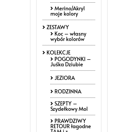
Merino/Akryl
moje kolory
ZESTAWY
Koc – własny
wybór kolorów
KOLEKCJE
POGODYNKI –
Juśka Dziubie
JEZIORA
RODZINNA
SZEPTY –
Szydełkowy Mol
PRAWDZIWY
RETOUR łagodne
TAM i z