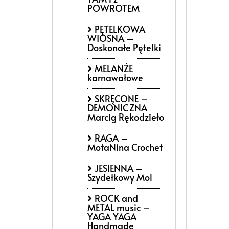
POWROTEM
PĘTELKOWA
WIOSNA –
Doskonałe Pętelki
MELANŻE
karnawałowe
SKRĘCONE –
DEMONICZNA
Marcig Rękodzieło
RAGA –
MotaNina Crochet
JESIENNA –
Szydełkowy Mol
ROCK and
METAL music –
YAGA YAGA
Handmade