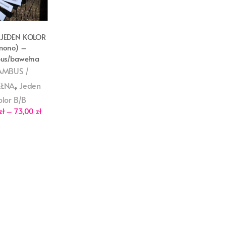
JEDEN KOLOR
mono) –
us/bawełna
AMBUS /
,
ŁNA
Jeden
olor B/B
Zakres
zł
–
73,00
zł
cen:
od
21,00 zł
do
73,00 zł