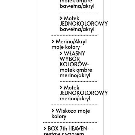
motek ombre
bawełna/akryl
Motek
JEDNOKOLOROWY
bawełna/akryl
Merino/Akryl
moje kolory
WŁASNY
WYBÓR
KOLORÓW-
motek ombre
merino/akryl
Motek
JEDNOKOLOROWY
merino/akryl
Wiskoza moje
kolory
BOX 7th HEAVEN –
zestaw z wzorem