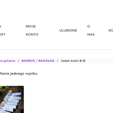
A
MOJE
O
ULUBIONE
K
DZY
KONTO
NAS
na główna
/
BAMBUS / BAWEŁNA
/ Jeden kolor B/B
lanie jednego wyniku