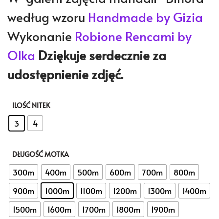
według wzoru
Handmade by Gizia
Wykonanie
Robione Rencami by
Olka
Dziękuje serdecznie za
udostępnienie zdjęć.
ILOŚĆ NITEK
: 3
3
4
DŁUGOŚĆ MOTKA
: 1000m
300m
400m
500m
600m
700m
800m
900m
1000m
1100m
1200m
1300m
1400m
1500m
1600m
1700m
1800m
1900m