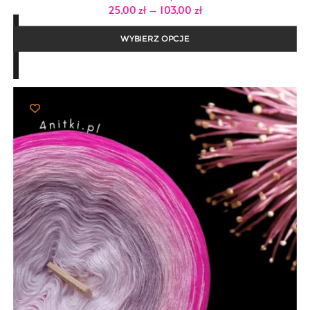
Zakres
25,00
zł
–
103,00
zł
cen:
od
25,00 zł
WYBIERZ OPCJE
do
103,00 zł