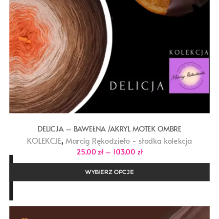
DELICJA – BAWEŁNA /AKRYL MOTEK OMBRE
,
KOLEKCJE
Marcig Rękodzieło - słodka kolekcja
Zakres
25,00
zł
–
103,00
zł
cen:
od
25,00 zł
WYBIERZ OPCJE
do
103,00 zł