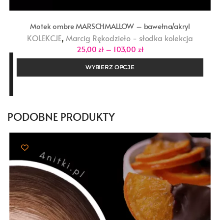
Motek ombre MARSCHMALLOW – bawełna/akryl
,
KOLEKCJE
Marcig Rękodzieło - słodka kolekcja
Zakres
25,00
zł
–
103,00
zł
cen:
od
WYBIERZ OPCJE
25,00 zł
do
103,00 zł
PODOBNE PRODUKTY