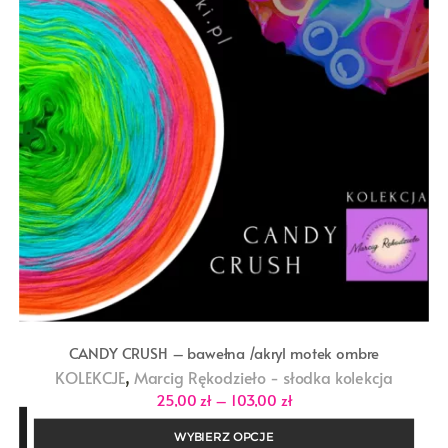
CANDY CRUSH – bawełna /akryl motek ombre
,
KOLEKCJE
Marcig Rękodzieło - słodka kolekcja
Zakres
25,00
zł
–
103,00
zł
cen:
od
WYBIERZ OPCJE
25,00 zł