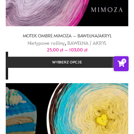
MOTEK OMBRE MIMOZA – BAWEŁNA/AKRYL
,
Nietypowe rośliny
BAWEŁNA / AKRYL
Zakres
25,00
zł
–
103,00
zł
cen:
od
0
25,00 zł
WYBIERZ OPCJE
do
103,00 zł