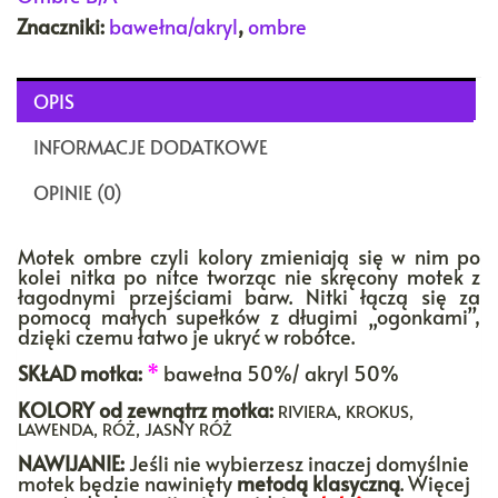
Znaczniki:
bawełna/akryl
,
ombre
OPIS
INFORMACJE DODATKOWE
OPINIE (0)
Motek ombre czyli kolory zmieniają się w nim po
kolei nitka po nitce tworząc nie skręcony motek z
łagodnymi przejściami barw. Nitki łączą się za
pomocą małych supełków z długimi „ogonkami”,
dzięki czemu łatwo je ukryć w robótce.
SKŁAD motka:
*
bawełna 50%/ akryl 50%
KOLORY
od zewnątrz motka:
RIVIERA, KROKUS,
LAWENDA, RÓŻ, JASNY RÓŻ
NAWIJANIE:
Jeśli nie wybierzesz inaczej domyślnie
motek będzie nawinięty
metodą klasyczną
. Więcej