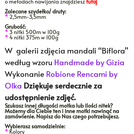
o metodach nawijania znajdziesz
tutaj
Zalecane szydełko/ druty:
*
2,5mm-3,5mm
Grubość:
*
3 nitki 500m w 100g
*
4 nitki 375m w 100g
W galerii zdjęcia mandali “Biflora”
według wzoru
Handmade by Gizia
Wykonanie
Robione Rencami by
Olka
Dziękuje serdecznie za
udostępnienie zdjęć.
Szukasz innej długości motka lub ilości nitek?
Możemy dla Ciebie ten i inne motki nawinąć na
zamówienie. Napisz do Nas czego potrzebujesz.
Wybierasz samodzielnie:
*
Kolory