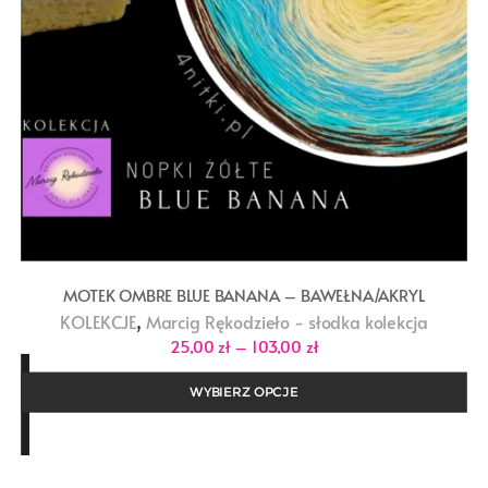
MOTEK OMBRE BLUE BANANA – BAWEŁNA/AKRYL
,
KOLEKCJE
Marcig Rękodzieło - słodka kolekcja
Zakres
25,00
zł
–
103,00
zł
cen:
od
25,00 zł
WYBIERZ OPCJE
do
103,00 zł