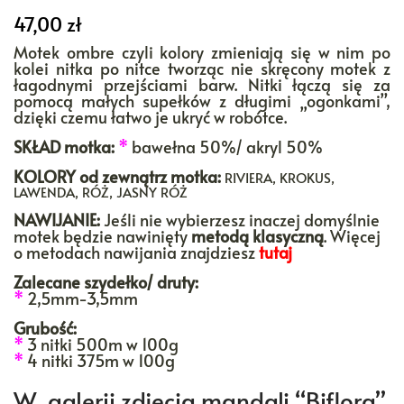
47,00
zł
Motek ombre czyli kolory zmieniają się w nim po
kolei nitka po nitce tworząc nie skręcony motek z
łagodnymi przejściami barw. Nitki łączą się za
pomocą małych supełków z długimi „ogonkami”,
dzięki czemu łatwo je ukryć w robótce.
SKŁAD motka:
*
bawełna 50%/ akryl 50%
KOLORY
od zewnątrz motka:
RIVIERA, KROKUS,
LAWENDA, RÓŻ, JASNY RÓŻ
NAWIJANIE:
Jeśli nie wybierzesz inaczej domyślnie
motek będzie nawinięty
metodą klasyczną
. Więcej
o metodach nawijania znajdziesz
tutaj
Zalecane szydełko/ druty:
*
2,5mm-3,5mm
Grubość:
*
3 nitki 500m w 100g
*
4 nitki 375m w 100g
W galerii zdjęcia mandali “Biflora”