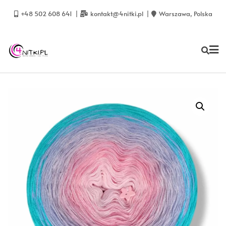
Skip
to
+48 502 608 641
kontakt@4nitki.pl
Warszawa, Polska
content