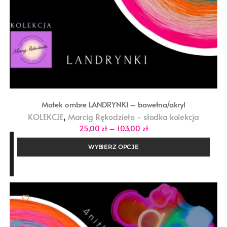
Motek ombre LANDRYNKI – bawełna/akryl
,
KOLEKCJE
Marcig Rękodzieło - słodka kolekcja
Zakres
25,00
zł
–
103,00
zł
cen:
od
WYBIERZ OPCJE
25,00 zł
do
103,00 zł