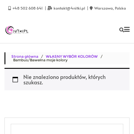
Skip
to
+48 502 608 641
kontakt@4nitki.pl
Warszawa, Polska
content
Strona główna
/
WŁASNY WYBÓR KOLORÓW
/
Bambus/Bawełna moje kolory
Nie znaleziono produktów, których
szukasz.