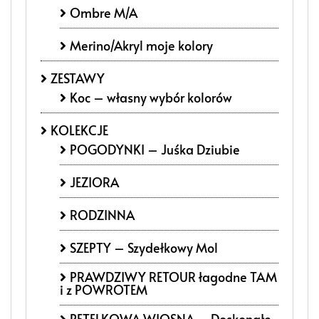
Ombre M/A
Merino/Akryl moje kolory
ZESTAWY
Koc – własny wybór kolorów
KOLEKCJE
POGODYNKI – Juśka Dziubie
JEZIORA
RODZINNA
SZEPTY – Szydełkowy Mol
PRAWDZIWY RETOUR łagodne TAM
i z POWROTEM
PĘTELKOWA WIOSNA – Doskonałe