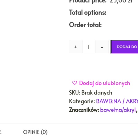
Product price:
25,00
zł
Total options:
Order total:
+
-
DODAJ DO
Dodaj do ulubionych
SKU:
Brak danych
Kategorie:
BAWEŁNA / AKR
Znaczników:
bawełna/akryl
E
OPINIE (0)