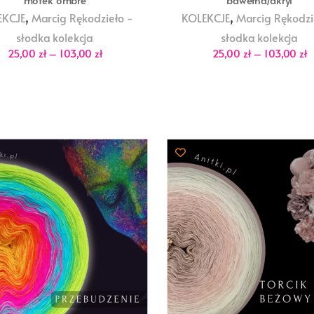
motek ombre
bawełna/akryl
,
,
EKCJE
Marcig Rękodzieło -
KOLEKCJE
Marcig Rękodzi
słodka kolekcja
słodka kolekcja
Zakres
Z
25,00
zł
–
103,00
zł
25,00
zł
–
103,00
zł
cen:
c
od
o
25,00 zł
2
do
d
103,00 zł
1