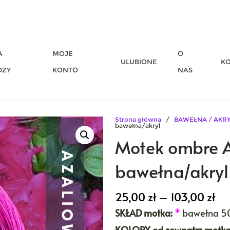
A
MOJE
O
ULUBIONE
K
DZY
KONTO
NAS
Strona główna
/
BAWEŁNA / AKR
bawełna/akryl
Motek ombre
bawełna/akryl
Za
25,00
zł
–
103,00
zł
cen
SKŁAD motka:
*
bawełna 5
od
25,
KOLORY
od zewnątrz motka