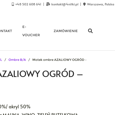
+48 502 608 641
kontakt@4nitki.pl
Warszawa, Polska
E-
ONTAKT
ZAMÓWIENIE
VOUCHER
YL
/
Ombre B/A
/ Motek ombre AZALIOWY OGRÓD –
 AZALIOWY OGRÓD –
kres
:
0%/ akryl 50%
00 zł
:
MALINA, WINO, ZIELEŃ BUTELKOWA,