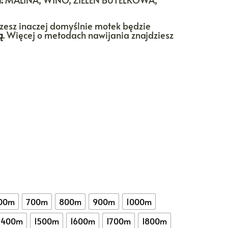
,00 zł
rzesz inaczej domyślnie motek będzie
ą
. Więcej o metodach nawijania znajdziesz
00m
700m
800m
900m
1000m
1400m
1500m
1600m
1700m
1800m