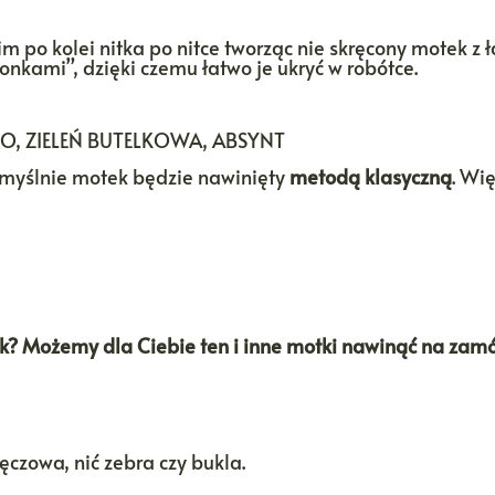
im po kolei nitka po nitce tworząc nie skręcony motek z 
kami”, dzięki czemu łatwo je ukryć w robótce.
O, ZIELEŃ BUTELKOWA, ABSYNT
domyślnie motek będzie nawinięty
metodą klasyczną
. Wi
tek? Możemy dla Ciebie ten i inne motki nawinąć na zam
tęczowa, nić zebra czy bukla.