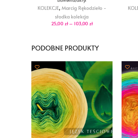
bawełna/akryl
,
KOLEKCJE
Marcig Rękodzieło -
KOL
słodka kolekcja
Zakres
25,00
zł
–
103,00
zł
cen:
od
25,00 zł
do
103,00 zł
PODOBNE PRODUKTY