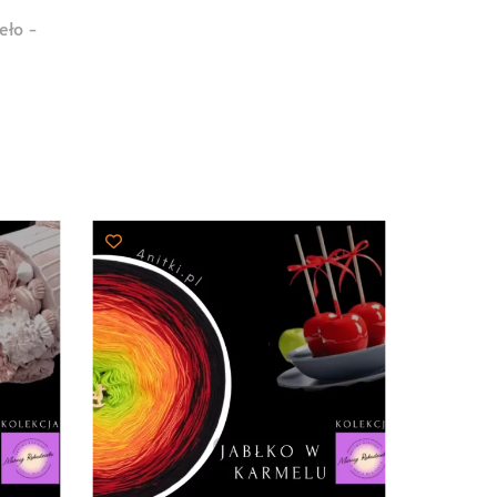
eło -
akres
en:
d
5,00 zł
o
03,00 zł