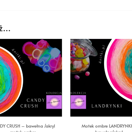
eż…
DY CRUSH – bawełna /akryl
Motek ombre LANDRYNKI