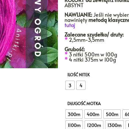
ABSYNT
do
103
NAWIJANIE:
Jeśli nie wybie
nawinięty
metodą klasyczn
tutaj
Zalecane szydełko/ druty:
*
2,5mm-3,5mm
Grubość:
*
3 nitki 500m w 100g
*
4 nitki 375m w 100g
ILOŚĆ NITEK
3
4
DŁUGOŚĆ MOTKA
300m
400m
500m
6
1100m
1200m
1300m