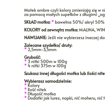
Motek ombre czyli kolory zmieniają się w n
za pomocą małych supełków z długimi „ogon
SKŁAD motka:
*
bawełna 50%/ akryl 50%
KOLORY
od zewnątrz motka:
MALINA, WIN
NAWIJANIE:
Jeśli nie wybierzesz inaczej 
Zalecane szydełko/ druty:
*
2,5mm-3,5mm
Grubość:
*
3 nitki 500m w 100g
*
4 nitki 375m w 100g
Szukasz innej długości motka lub ilości ni
Wybierasz samodzielnie:
*
Kolory
*
Ilość nitek
*
Długość motka
*
Dodatki jak lurex, nopki, nić moheru, nić 