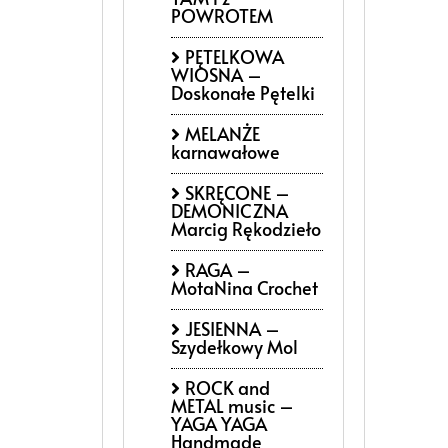
POWROTEM
PĘTELKOWA
WIOSNA –
Doskonałe Pętelki
MELANŻE
karnawałowe
SKRĘCONE –
DEMONICZNA
Marcig Rękodzieło
RAGA –
MotaNina Crochet
JESIENNA –
Szydełkowy Mol
ROCK and
METAL music –
YAGA YAGA
Handmade