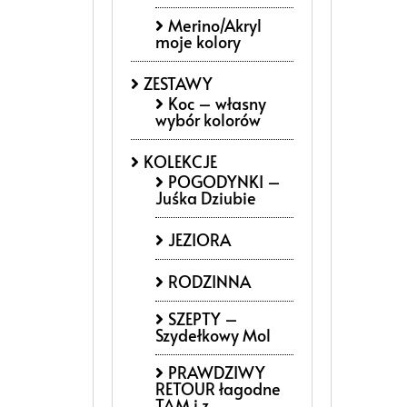
Merino/Akryl
moje kolory
ZESTAWY
Koc – własny
wybór kolorów
KOLEKCJE
POGODYNKI –
Juśka Dziubie
JEZIORA
RODZINNA
SZEPTY –
Szydełkowy Mol
PRAWDZIWY
RETOUR łagodne
TAM i z