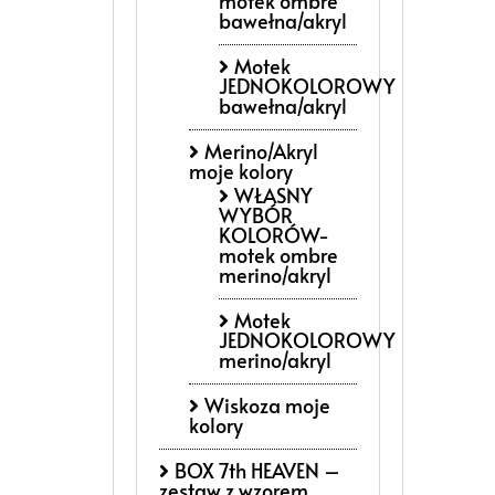
motek ombre
bawełna/akryl
Motek
JEDNOKOLOROWY
bawełna/akryl
Merino/Akryl
moje kolory
WŁASNY
WYBÓR
KOLORÓW-
motek ombre
merino/akryl
Motek
JEDNOKOLOROWY
merino/akryl
Wiskoza moje
kolory
BOX 7th HEAVEN –
zestaw z wzorem