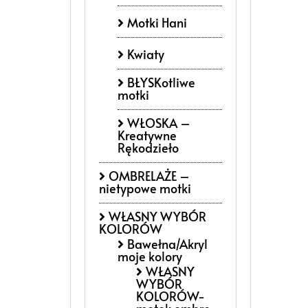
Motki Hani
Kwiaty
BŁYSKotliwe
motki
WŁOSKA –
Kreatywne
Rękodzieło
OMBRELAŻE –
nietypowe motki
WŁASNY WYBÓR
KOLORÓW
Bawełna/Akryl
moje kolory
WŁASNY
WYBÓR
KOLORÓW-