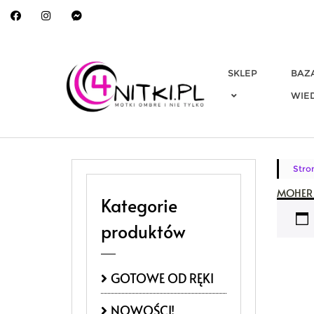
Skip
to
content
SKLEP
BAZ
WIE
Stro
MOHER 
Kategorie
produktów
GOTOWE OD RĘKI
NOWOŚCI!