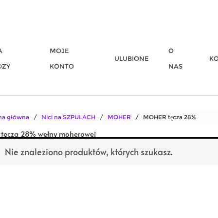
A
MOJE
O
ULUBIONE
K
DZY
KONTO
NAS
na główna
/
Nici na SZPULACH
/
MOHER
/ MOHER tęcza 28%
tęcza 28% wełny moherowej
Nie znaleziono produktów, których szukasz.