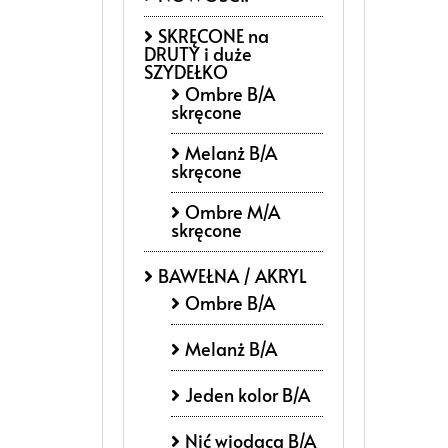
SKRĘCONE na
DRUTY i duże
SZYDEŁKO
Ombre B/A
skręcone
Melanż B/A
skręcone
Ombre M/A
skręcone
BAWEŁNA / AKRYL
Ombre B/A
Melanż B/A
Jeden kolor B/A
Nić wiodącą B/A