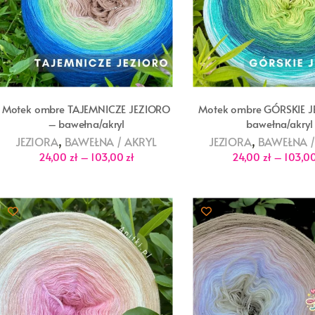
Motek ombre TAJEMNICZE JEZIORO
Motek ombre GÓRSKIE 
– bawełna/akryl
bawełna/akryl
,
,
JEZIORA
BAWEŁNA / AKRYL
JEZIORA
BAWEŁNA /
Zakres
24,00
zł
–
103,00
zł
24,00
zł
–
103,0
cen:
od
24,00 zł
do
103,00 zł