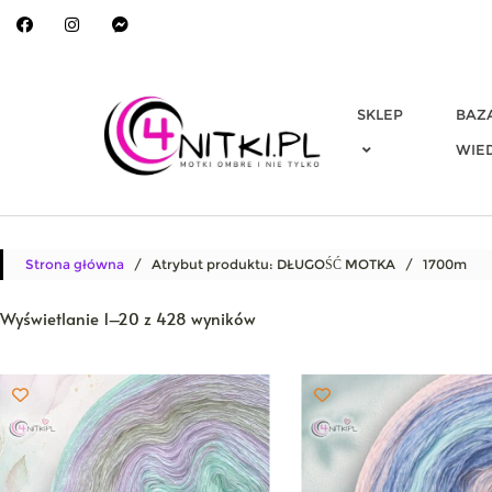
Skip
to
content
SKLEP
BAZ
WIE
Strona główna
/ Atrybut produktu: DŁUGOŚĆ MOTKA / 1700m
Posortowane
Wyświetlanie 1–20 z 428 wyników
według
najnowszych