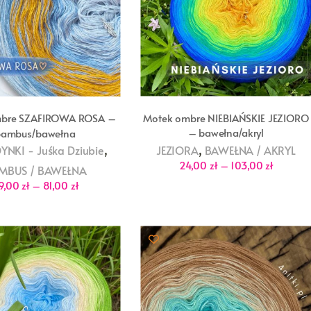
Motek ombre NIEBIAŃSKIE JEZIORO
mbre SZAFIROWA ROSA –
– bawełna/akryl
bambus/bawełna
,
,
JEZIORA
BAWEŁNA / AKRYL
NKI - Juśka Dziubie
Zakres
24,00
zł
–
103,00
zł
MBUS / BAWEŁNA
cen:
Zakres
od
9,00
zł
–
81,00
zł
cen:
24,00 zł
od
do
29,00 zł
103,00 z
do
81,00 zł