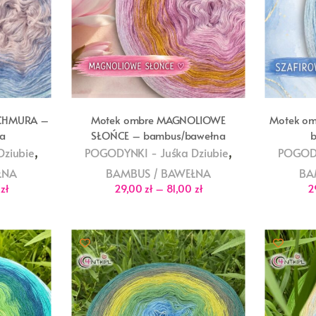
 CHMURA –
Motek ombre MAGNOLIOWE
Motek o
a
SŁOŃCE – bambus/bawełna
,
,
ziubie
POGODYNKI - Juśka Dziubie
POGODY
ŁNA
BAMBUS / BAWEŁNA
BA
Zakres
Zakres
0
zł
29,00
zł
–
81,00
zł
2
cen:
cen:
od
od
29,00 zł
29,00 zł
do
do
81,00 zł
81,00 zł