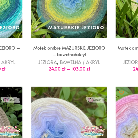
JEZIORO –
Motek ombre MAZURSKIE JEZIORO
Motek om
– bawełna/akryl
,
 AKRYL
JEZIORA
BAWEŁNA / AKRYL
JEZIO
Zakres
Zakres
0
zł
24,00
zł
–
103,00
zł
2
cen:
cen:
od
od
24,00 zł
24,00 zł
do
do
103,00 zł
103,00 zł