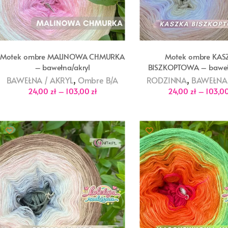
Motek ombre MALINOWA CHMURKA
Motek ombre KAS
– bawełna/akryl
BISZKOPTOWA – baweł
,
,
BAWEŁNA / AKRYL
Ombre B/A
RODZINNA
BAWEŁNA 
Zakres
24,00
zł
–
103,00
zł
24,00
zł
–
103,0
cen:
od
24,00 zł
do
103,00 zł