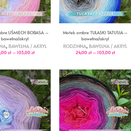
mbre UŚMIECH BOBASA –
Motek ombre TULASKI TATUSIA –
bawełna/akryl
bawełna/akryl
,
,
NNA
BAWEŁNA / AKRYL
RODZINNA
BAWEŁNA / AKRYL
Zakres
Zakres
4,00
zł
–
103,00
zł
24,00
zł
–
103,00
zł
cen:
cen:
od
od
24,00 zł
24,00 zł
do
do
103,00 zł
103,00 z