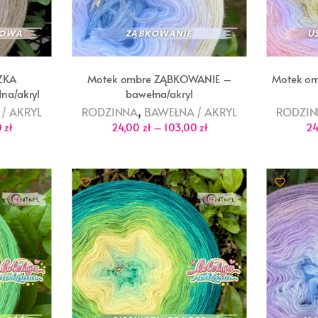
ZKA
Motek ombre ZĄBKOWANIE –
Motek o
na/akryl
bawełna/akryl
,
/ AKRYL
RODZINNA
BAWEŁNA / AKRYL
RODZI
Zakres
Zakres
0
zł
24,00
zł
–
103,00
zł
2
cen:
cen:
od
od
24,00 zł
24,00 zł
do
do
103,00 zł
103,00 zł