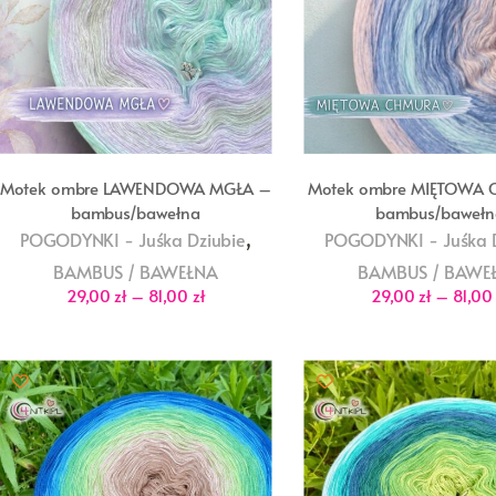
Motek ombre LAWENDOWA MGŁA –
Motek ombre MIĘTOWA
bambus/bawełna
bambus/bawełn
,
POGODYNKI - Juśka Dziubie
POGODYNKI - Juśka D
BAMBUS / BAWEŁNA
BAMBUS / BAWE
Zakres
29,00
zł
–
81,00
zł
29,00
zł
–
81,0
cen:
od
29,00 zł
do
81,00 zł