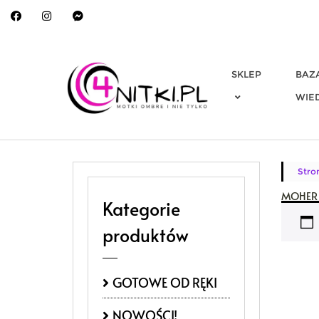
Skip
to
content
SKLEP
BAZ
WIE
Stro
MOHER 
Kategorie
produktów
GOTOWE OD RĘKI
NOWOŚCI!