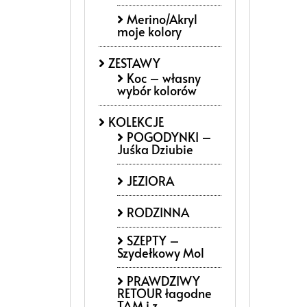
Merino/Akryl
moje kolory
ZESTAWY
Koc – własny
wybór kolorów
KOLEKCJE
POGODYNKI –
Juśka Dziubie
JEZIORA
RODZINNA
SZEPTY –
Szydełkowy Mol
PRAWDZIWY
RETOUR łagodne
TAM i z