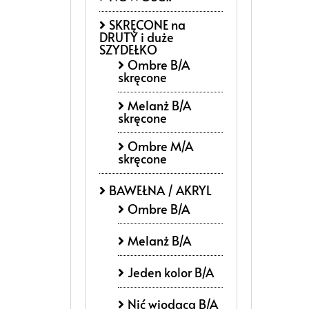
SKRĘCONE na
DRUTY i duże
SZYDEŁKO
Ombre B/A
skręcone
Melanż B/A
skręcone
Ombre M/A
skręcone
BAWEŁNA / AKRYL
Ombre B/A
Melanż B/A
Jeden kolor B/A
Nić wiodącą B/A