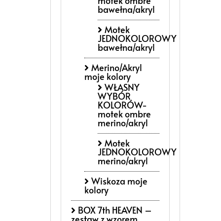
motek ombre
bawełna/akryl
Motek
JEDNOKOLOROWY
bawełna/akryl
Merino/Akryl
moje kolory
WŁASNY
WYBÓR
KOLORÓW-
motek ombre
merino/akryl
Motek
JEDNOKOLOROWY
merino/akryl
Wiskoza moje
kolory
BOX 7th HEAVEN –
zestaw z wzorem