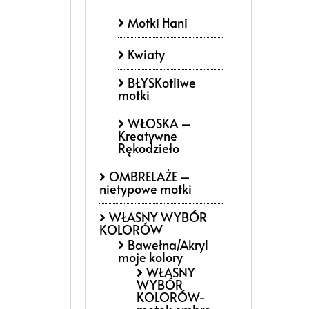
Motki Hani
Kwiaty
BŁYSKotliwe
motki
WŁOSKA –
Kreatywne
Rękodzieło
OMBRELAŻE –
nietypowe motki
WŁASNY WYBÓR
KOLORÓW
Bawełna/Akryl
moje kolory
WŁASNY
WYBÓR
KOLORÓW-