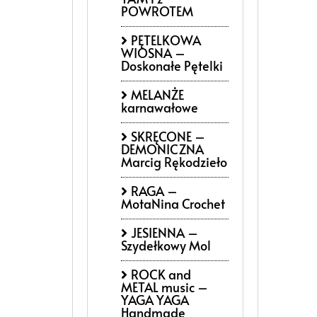
POWROTEM
PĘTELKOWA
WIOSNA –
Doskonałe Pętelki
MELANŻE
karnawałowe
SKRĘCONE –
DEMONICZNA
Marcig Rękodzieło
RAGA –
MotaNina Crochet
JESIENNA –
Szydełkowy Mol
ROCK and
METAL music –
YAGA YAGA
Handmade