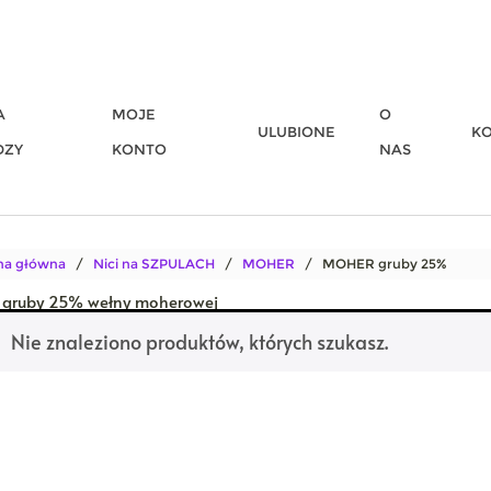
A
MOJE
O
ULUBIONE
K
DZY
KONTO
NAS
na główna
/
Nici na SZPULACH
/
MOHER
/ MOHER gruby 25%
gruby 25% wełny moherowej
Nie znaleziono produktów, których szukasz.