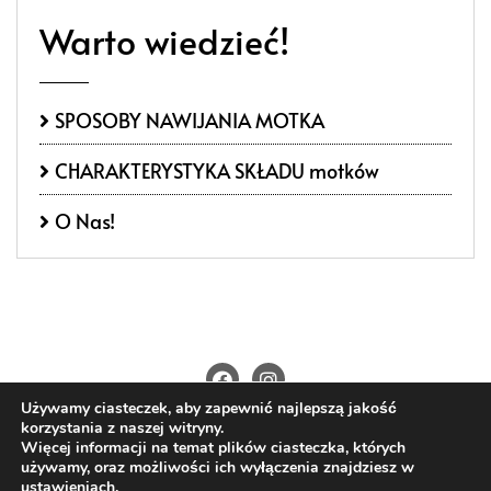
Warto wiedzieć!
SPOSOBY NAWIJANIA MOTKA
CHARAKTERYSTYKA SKŁADU motków
O Nas!
Używamy ciasteczek, aby zapewnić najlepszą jakość
O Nas
Kontakt
Polityka prywatności
korzystania z naszej witryny.
Regulamin
Wysyłka i płatności
Więcej informacji na temat plików ciasteczka, których
używamy, oraz możliwości ich wyłączenia znajdziesz w
Copyright ©2026 4nitki.pl . All rights reserved.
ustawieniach
.