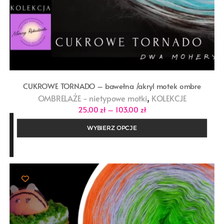
CUKROWE TORNADO – bawełna /akryl motek ombre
,
OMBRELAŻE - nietypowe motki
KOLEKCJE
Zakres
25,00
zł
–
103,00
zł
cen:
od
WYBIERZ OPCJE
25,00 zł
do
103,00 zł