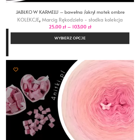
JABŁKO W KARMELU – bawełna /akryl motek ombre
,
KOLEKCJE
Marcig Rękodzieło - słodka kolekcja
Zakres
25,00
zł
–
103,00
zł
cen:
od
WYBIERZ OPCJE
25,00 zł
do
103,00 zł