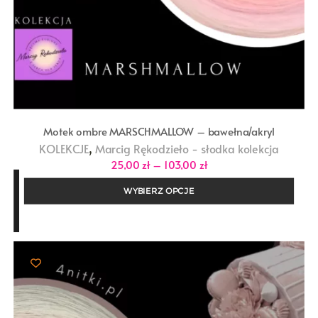
Motek ombre MARSCHMALLOW – bawełna/akryl
,
KOLEKCJE
Marcig Rękodzieło - słodka kolekcja
Zakres
25,00
zł
–
103,00
zł
cen:
od
WYBIERZ OPCJE
25,00 zł
do
103,00 zł