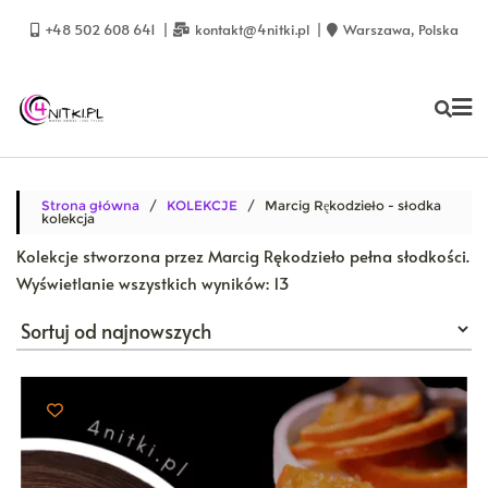
Skip
to
+48 502 608 641
kontakt@4nitki.pl
Warszawa, Polska
content
Strona główna
/
KOLEKCJE
/ Marcig Rękodzieło - słodka
kolekcja
Kolekcje stworzona przez Marcig Rękodzieło pełna słodkości.
Posortowane
Wyświetlanie wszystkich wyników: 13
według
najnowszych