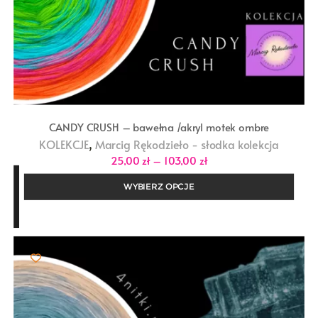
CANDY CRUSH – bawełna /akryl motek ombre
,
KOLEKCJE
Marcig Rękodzieło - słodka kolekcja
Zakres
25,00
zł
–
103,00
zł
cen:
od
WYBIERZ OPCJE
25,00 zł
do
103,00 zł