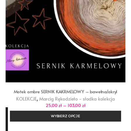
Motek ombre SERNIK KAKRMELOWY – bawełna/akryl
,
KOLEKCJE
Marcig Rękodzieło - słodka kolekcja
Zakres
25,00
zł
–
103,00
zł
cen:
od
WYBIERZ OPCJE
25,00 zł
do
103,00 zł