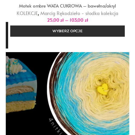
Motek ombre WATA CUKROWA – bawełna/akryl
,
KOLEKCJE
Marcig Rękodzieło - słodka kolekcja
Zakres
25,00
zł
–
103,00
zł
cen:
od
WYBIERZ OPCJE
25,00 zł
do
103,00 zł