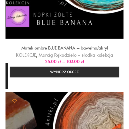
Motek ombre BLUE BANANA – bawełna/akryl
,
KOLEKCJE
Marcig Rękodzieło - słodka kolekcja
Zakres
25,00
zł
–
103,00
zł
cen:
od
WYBIERZ OPCJE
25,00 zł
do
103,00 zł