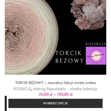
TORCIK BEŻOWY – bawełna /akryl motek ombre
,
KOLEKCJE
Marcig Rękodzieło - słodka kolekcja
Zakres
25,00
zł
–
103,00
zł
cen:
od
WYBIERZ OPCJE
25,00 zł
do