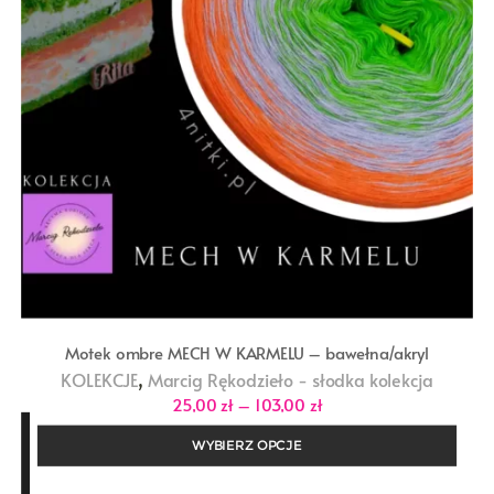
Motek ombre MECH W KARMELU – bawełna/akryl
,
KOLEKCJE
Marcig Rękodzieło - słodka kolekcja
Zakres
25,00
zł
–
103,00
zł
cen:
od
WYBIERZ OPCJE
25,00 zł
do
103,00 zł