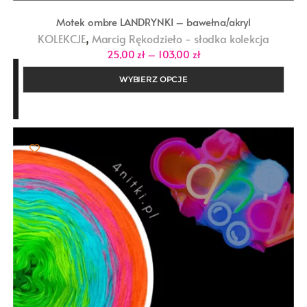
Motek ombre LANDRYNKI – bawełna/akryl
,
KOLEKCJE
Marcig Rękodzieło - słodka kolekcja
Zakres
25,00
zł
–
103,00
zł
cen:
od
WYBIERZ OPCJE
25,00 zł
do
103,00 zł