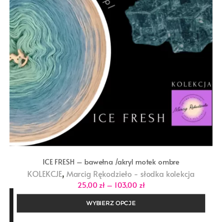
ICE FRESH – bawełna /akryl motek ombre
,
KOLEKCJE
Marcig Rękodzieło - słodka kolekcja
Zakres
25,00
zł
–
103,00
zł
cen:
od
WYBIERZ OPCJE
25,00 zł
do
103,00 zł