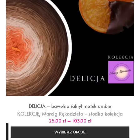
DELICJA – bawełna /akryl motek ombre
,
KOLEKCJE
Marcig Rękodzieło - słodka kolekcja
Zakres
25,00
zł
–
103,00
zł
cen:
od
WYBIERZ OPCJE
25,00 zł
do