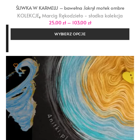
ŚLIWKA W KARMELU – bawełna /akryl motek ombre
,
KOLEKCJE
Marcig Rękodzieło - słodka kolekcja
Zakres
25,00
zł
–
103,00
zł
cen:
od
WYBIERZ OPCJE
25,00 zł
do
103,00 zł