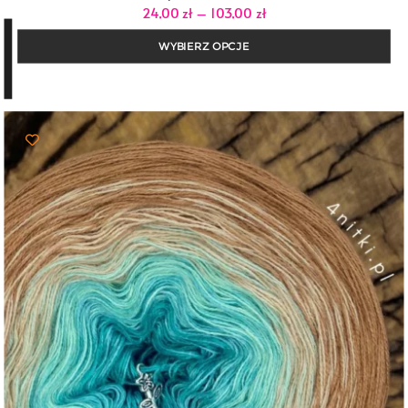
Zakres
24,00
zł
–
103,00
zł
cen:
od
WYBIERZ OPCJE
24,00 zł
do
103,00 zł