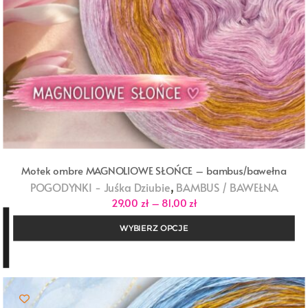
Motek ombre MAGNOLIOWE SŁOŃCE – bambus/bawełna
,
POGODYNKI - Juśka Dziubie
BAMBUS / BAWEŁNA
Zakres
29,00
zł
–
81,00
zł
cen:
od
WYBIERZ OPCJE
29,00 zł
do
81,00 zł