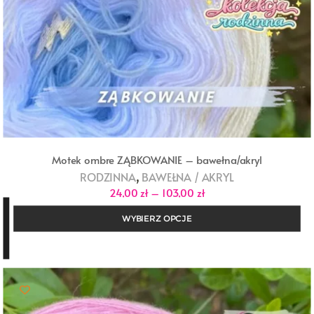
Motek ombre ZĄBKOWANIE – bawełna/akryl
,
RODZINNA
BAWEŁNA / AKRYL
Zakres
24,00
zł
–
103,00
zł
cen:
od
WYBIERZ OPCJE
24,00 zł
do
103,00 zł