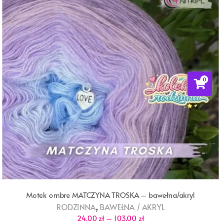
0
Motek ombre MATCZYNA TROSKA – bawełna/akryl
,
RODZINNA
BAWEŁNA / AKRYL
Zakres
24,00
zł
–
103,00
zł