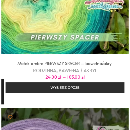
Motek ombre PIERWSZY SPACER – bawełna/akryl
,
RODZINNA
BAWEŁNA / AKRYL
Zakres
24,00
zł
–
103,00
zł
cen:
od
WYBIERZ OPCJE
24,00 zł
do
103,00 zł