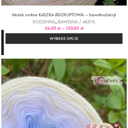
Motek ombre KASZKA BISZKOPTOWA – bawełna/akryl
,
RODZINNA
BAWEŁNA / AKRYL
Zakres
24,00
zł
–
103,00
zł
cen:
od
WYBIERZ OPCJE
24,00 zł
do
103,00 zł