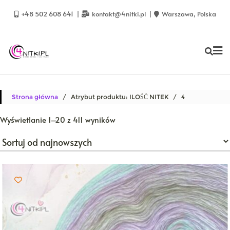
Skip
to
+48 502 608 641
kontakt@4nitki.pl
Warszawa, Polska
content
Strona główna
/ Atrybut produktu: ILOŚĆ NITEK / 4
Posortowane
Wyświetlanie 1–20 z 411 wyników
według
najnowszych