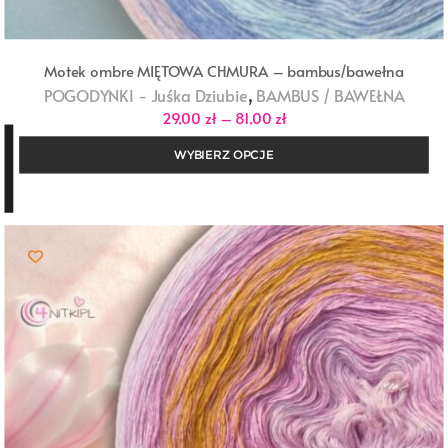
Motek ombre MIĘTOWA CHMURA – bambus/bawełna
,
POGODYNKI - Juśka Dziubie
BAMBUS / BAWEŁNA
Zakres
29,00
zł
–
81,00
zł
cen:
od
WYBIERZ OPCJE
29,00 zł
do
81,00 zł