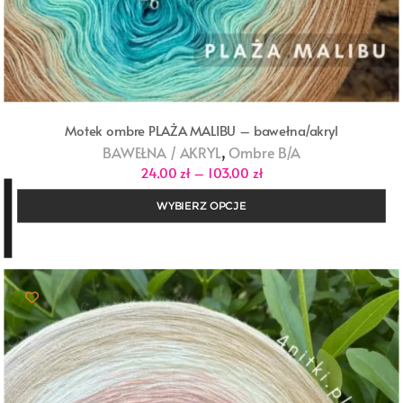
Motek ombre PLAŻA MALIBU – bawełna/akryl
,
BAWEŁNA / AKRYL
Ombre B/A
Zakres
24,00
zł
–
103,00
zł
cen:
od
WYBIERZ OPCJE
24,00 zł
do
103,00 zł