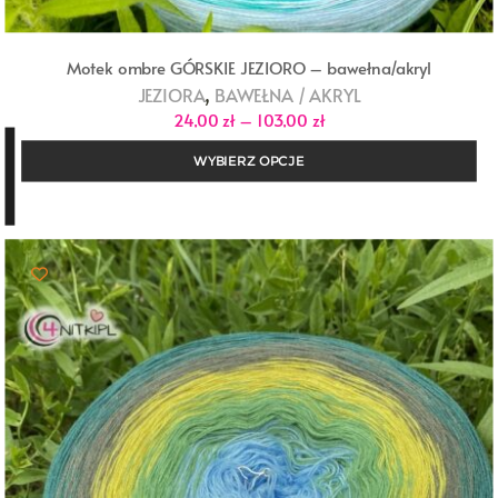
Motek ombre GÓRSKIE JEZIORO – bawełna/akryl
,
JEZIORA
BAWEŁNA / AKRYL
Zakres
24,00
zł
–
103,00
zł
cen:
od
WYBIERZ OPCJE
24,00 zł
do
103,00 zł