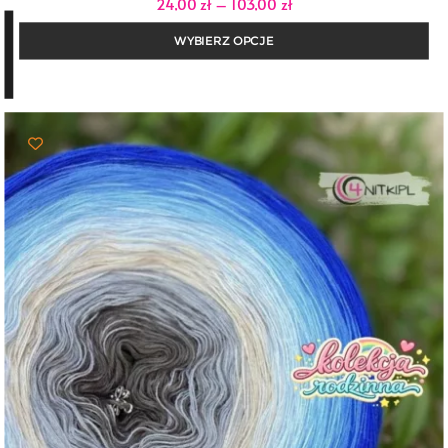
Zakres
24,00
zł
–
103,00
zł
cen:
od
WYBIERZ OPCJE
24,00 zł
do
103,00 zł