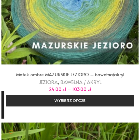
Motek ombre MAZURSKIE JEZIORO – bawełna/akryl
,
JEZIORA
BAWEŁNA / AKRYL
Zakres
24,00
zł
–
103,00
zł
cen:
od
WYBIERZ OPCJE
24,00 zł
do
103,00 zł