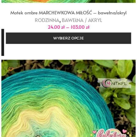
Motek ombre MARCHEWKOWA MIŁOŚĆ – bawełna/akryl
,
RODZINNA
BAWEŁNA / AKRYL
Zakres
24,00
zł
–
103,00
zł
cen:
od
WYBIERZ OPCJE
24,00 zł
do
103,00 zł