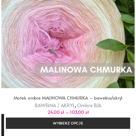
Motek ombre MALINOWA CHMURKA – bawełna/akryl
,
BAWEŁNA / AKRYL
Ombre B/A
Zakres
24,00
zł
–
103,00
zł
cen:
od
WYBIERZ OPCJE
24,00 zł
do
103,00 zł