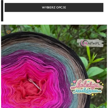
cen:
od
WYBIERZ OPCJE
24,00 zł
do
103,00 zł