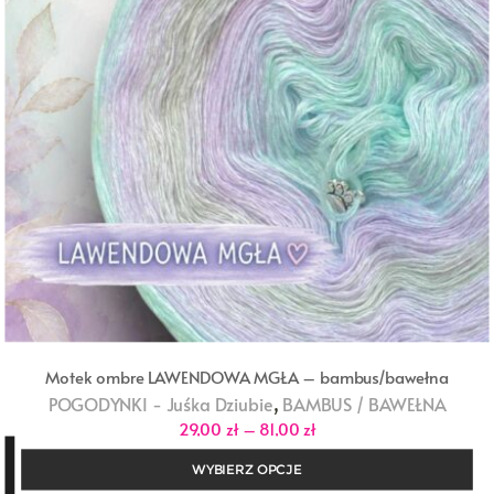
Motek ombre LAWENDOWA MGŁA – bambus/bawełna
,
POGODYNKI - Juśka Dziubie
BAMBUS / BAWEŁNA
Zakres
29,00
zł
–
81,00
zł
cen:
od
WYBIERZ OPCJE
29,00 zł
do