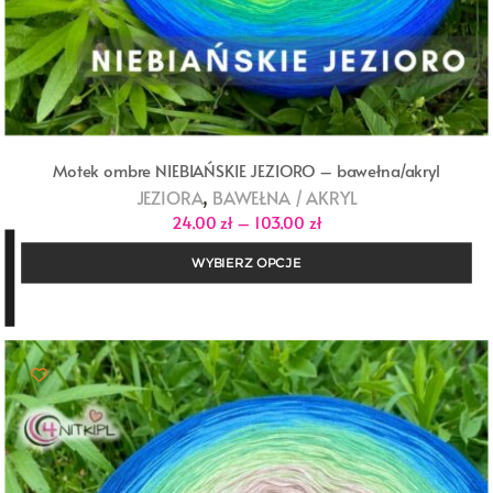
Motek ombre NIEBIAŃSKIE JEZIORO – bawełna/akryl
,
JEZIORA
BAWEŁNA / AKRYL
Zakres
24,00
zł
–
103,00
zł
cen:
od
WYBIERZ OPCJE
24,00 zł
do
103,00 zł