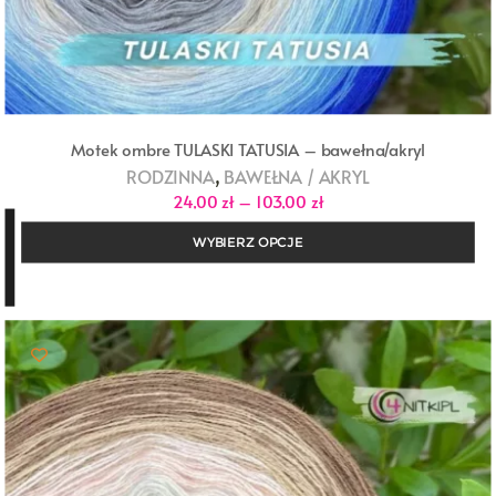
Motek ombre TULASKI TATUSIA – bawełna/akryl
,
RODZINNA
BAWEŁNA / AKRYL
Zakres
24,00
zł
–
103,00
zł
cen:
od
WYBIERZ OPCJE
24,00 zł
do
103,00 zł