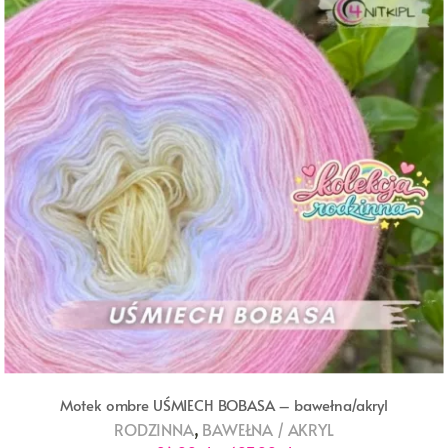
Motek ombre UŚMIECH BOBASA – bawełna/akryl
,
RODZINNA
BAWEŁNA / AKRYL