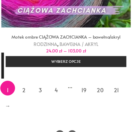
Motek ombre CIĄŻOWA ZACHCIANKA – bawełna/akryl
,
RODZINNA
BAWEŁNA / AKRYL
Zakres
24,00
zł
–
103,00
zł
cen:
od
WYBIERZ OPCJE
24,00 zł
do
103,00 zł
…
1
2
3
4
19
20
21
→