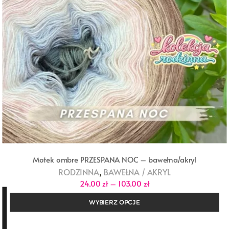
Motek ombre PRZESPANA NOC – bawełna/akryl
,
RODZINNA
BAWEŁNA / AKRYL
Zakres
24,00
zł
–
103,00
zł
cen:
od
WYBIERZ OPCJE
24,00 zł
do
103,00 zł