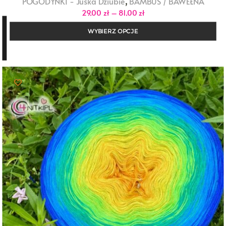
,
POGODYNKI - Juśka Dziubie
BAMBUS / BAWEŁNA
Zakres
29,00
zł
–
81,00
zł
cen:
od
WYBIERZ OPCJE
29,00 zł
do
81,00 zł