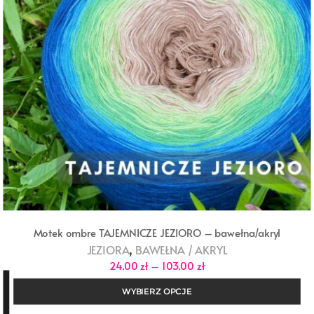
Motek ombre TAJEMNICZE JEZIORO – bawełna/akryl
,
JEZIORA
BAWEŁNA / AKRYL
Zakres
24,00
zł
–
103,00
zł
cen:
od
WYBIERZ OPCJE
24,00 zł
do