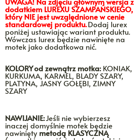
UWAGA! Na zdjęciu głównym wersja z
dodatkiem LUREXU SZAMPAŃSKIEGO,
który NIE jest uwzględnione w cenie
standardowej produktu.
Dodaj lurex
poniżej ustawiając wariant produktu.
Wówczas lurex będzie nawinięte na
motek jako dodatkowa nić.
KOLORY
od zewnątrz motka:
KONIAK,
KURKUMA, KARMEL, BLADY SZARY,
PLATYNA, JASNY GOŁĘBI, ZIMNY
SZARY
NAWIJANIE:
Jeśli nie wybierzesz
inaczej domyślnie motek będzie
nawinięty
metodą KLASYCZNĄ