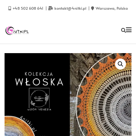
Skip
to
+48 502 608 641
kontakt@4nitki.pl
Warszawa, Polska
content