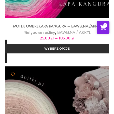
0
MOTEK OMBRE ŁAPA KANGURA – BAWEŁNA /AKRYL
,
Nietypowe rośliny
BAWEŁNA / AKRYL
Zakres
25,00
zł
–
103,00
zł
cen:
od
25,00 zł
WYBIERZ OPCJE
do
103,00 zł