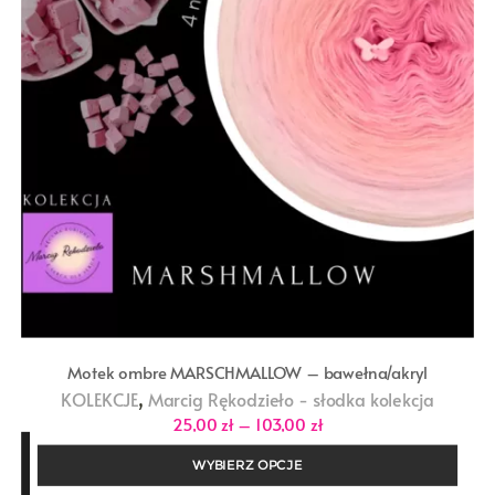
Motek ombre MARSCHMALLOW – bawełna/akryl
,
KOLEKCJE
Marcig Rękodzieło - słodka kolekcja
Zakres
25,00
zł
–
103,00
zł
cen:
od
WYBIERZ OPCJE
25,00 zł
do