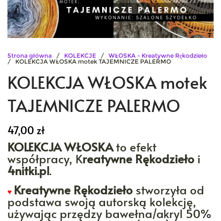
Strona główna
/
KOLEKCJE
/
WŁOSKA - Kreatywne Rękodzieło
/ KOLEKCJA WŁOSKA motek TAJEMNICZE PALERMO
KOLEKCJA WŁOSKA motek
TAJEMNICZE PALERMO
47,00
zł
KOLEKCJA WŁOSKA
to efekt
współpracy, K
reatywne Rękodzieło
i
4nitki.pl
.
Kreatywne Rękodzieło
stworzyła od
♥
podstawa swoją autorską kolekcję,
używając przędzy bawełna/akryl 50%