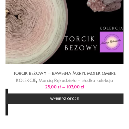
TORCIK BEŻOWY – BAWEŁNA /AKRYL MOTEK OMBRE
,
KOLEKCJE
Marcig Rękodzieło - słodka kolekcja
Zakres
25,00
zł
–
103,00
zł
cen:
od
25,00 zł
WYBIERZ OPCJE
do
103,00 zł