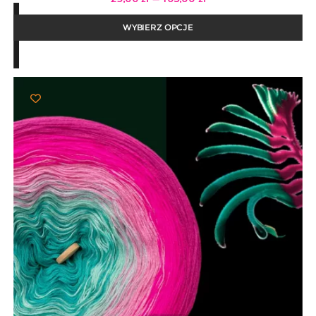
cen:
od
25,00 zł
WYBIERZ OPCJE
do
103,00 zł