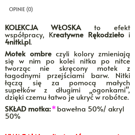
OPINIE (0)
KOLEKCJA WŁOSKA
to efekt
współpracy, K
reatywne Rękodzieło
i
4nitki.pl
.
Motek ombre
czyli kolory zmieniają
się w nim po kolei nitka po nitce
tworząc nie skręcony motek z
łagodnymi przejściami barw. Nitki
łączą się za pomocą małych
supełków z długimi „ogonkami”,
dzięki czemu łatwo je ukryć w robótce.
SKŁAD motka:
*
bawełna 50%/ akryl
50%