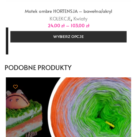
Motek ombre HORTENSJA – bawełna/akryl
,
KOLEKCJE
Kwiaty
Zakres
24,00
zł
–
103,00
zł
cen:
od
WYBIERZ OPCJE
24,00 zł
do
103,00 zł
PODOBNE PRODUKTY