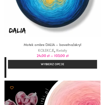
Motek ombre DALIA – bawełna/akryl
,
KOLEKCJE
Kwiaty
Zakres
24,00
zł
–
103,00
zł
cen:
od
WYBIERZ OPCJE
24,00 zł
do
103,00 zł