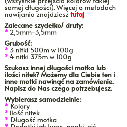
(wszystkie przejścia kolorów takiej
samej długości)
. Więcej o metodach
nawijania znajdziesz
tutaj
Zalecane szydełko/ druty:
*
2,5mm-3,5mm
Grubość:
*
3 nitki 500m w 100g
*
4 nitki 375m w 100g
Szukasz innej długości motka lub
ilości nitek? Możemy dla Ciebie ten i
inne motki nawinąć na zamówienie.
Napisz do Nas czego potrzebujesz.
Wybierasz samodzielnie:
*
Kolory
*
Ilość nitek
*
Długość motka
*
Dodatki jak lurex, nopki, nić