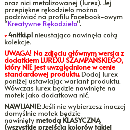
oraz nici metalizowanej (lurex). Jej
przepiękne rękodzieło można
podziwiać na profilu Facebook-owym
“
Kreatywne Rękodzieło
“.
4nitki.pl
nieustająco nawinęła całą
♥
kolekcje.
UWAGA! Na zdjęciu głównym wersja z
dodatkiem LUREXU SZAMPAŃSKIEGO,
który NIE jest uwzględnione w cenie
standardowej produktu.
Dodaj lurex
poniżej ustawiając wariant produktu.
Wówczas lurex będzie nawinięte na
motek jako dodatkowa nić.
NAWIJANIE:
Jeśli nie wybierzesz inaczej
domyślnie motek będzie
nawinięty
metodą KLASYCZNĄ
(wszystkie przejścia kolorów takiej