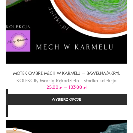
MOTEK OMBRE MECH W KARMELU – BAWEŁNA/AKRYL
,
KOLEKCJE
Marcig Rękodzieło - słodka kolekcja
Zakres
25,00
zł
–
103,00
zł
cen:
od
25,00 zł
WYBIERZ OPCJE
do
103,00 zł