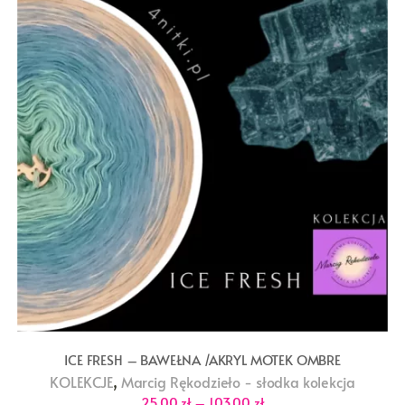
ICE FRESH – BAWEŁNA /AKRYL MOTEK OMBRE
,
KOLEKCJE
Marcig Rękodzieło - słodka kolekcja
Zakres
25,00
zł
–
103,00
zł