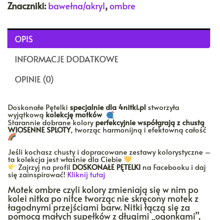
Znaczniki:
bawełna/akryl
,
ombre
OPIS
INFORMACJE DODATKOWE
OPINIE (0)
Doskonałe Pętelki
specjalnie dla 4nitki.pl
stworzyła
wyjątkową
kolekcję motków
Starannie dobrane kolory
perfekcyjnie współgrają z chustą
WIOSENNE SPLOTY
, tworząc harmonijną i efektowną całość
Jeśli kochasz chusty i dopracowane zestawy kolorystyczne –
ta kolekcja jest właśnie dla Ciebie
Zajrzyj na profil
DOSKONAŁE PĘTELKI
na Facebooku i daj
się zainspirować!
Kliknij tutaj
Motek ombre czyli kolory zmieniają się w nim po
kolei nitka po nitce tworząc nie skręcony motek z
łagodnymi przejściami barw. Nitki łączą się za
pomocą małych supełków z długimi „ogonkami”,