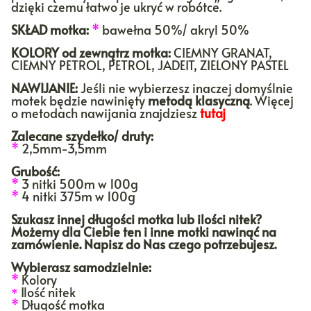
dzięki czemu łatwo je ukryć w robótce.
SKŁAD motka:
*
bawełna 50%/ akryl 50%
KOLORY
od zewnątrz motka:
CIEMNY GRANAT,
CIEMNY PETROL, PETROL, JADEIT, ZIELONY PASTEL
NAWIJANIE:
Jeśli nie wybierzesz inaczej domyślnie
motek będzie nawinięty
metodą klasyczną
. Więcej
o metodach nawijania znajdziesz
tutaj
Zalecane szydełko/ druty:
*
2,5mm-3,5mm
Grubość:
*
3 nitki 500m w 100g
*
4 nitki 375m w 100g
Szukasz innej długości motka lub ilości nitek?
Możemy dla Ciebie ten i inne motki nawinąć na
zamówienie. Napisz do Nas czego potrzebujesz.
Wybierasz samodzielnie:
*
Kolory
Ilość nitek
*
*
Długość motka