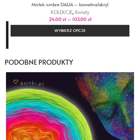
Motek ombre DALIA – bawełna/akryl
,
KOLEKCJE
Kwiaty
Zakres
24,00
zł
–
103,00
zł
cen:
od
WYBIERZ OPCJE
24,00 zł
do
103,00 zł
PODOBNE PRODUKTY