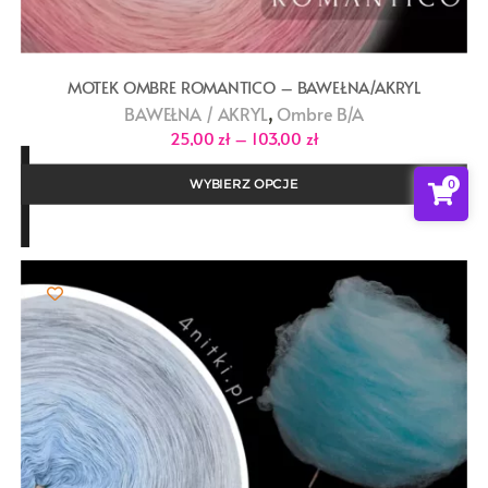
MOTEK OMBRE ROMANTICO – BAWEŁNA/AKRYL
,
BAWEŁNA / AKRYL
Ombre B/A
Zakres
25,00
zł
–
103,00
zł
cen:
od
25,00 zł
0
WYBIERZ OPCJE
do
103,00 zł