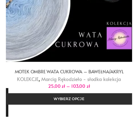
MOTEK OMBRE WATA CUKROWA – BAWEŁNA/AKRYL
,
KOLEKCJE
Marcig Rękodzieło - słodka kolekcja
Zakres
25,00
zł
–
103,00
zł
cen:
od
25,00 zł
WYBIERZ OPCJE
do
103,00 zł