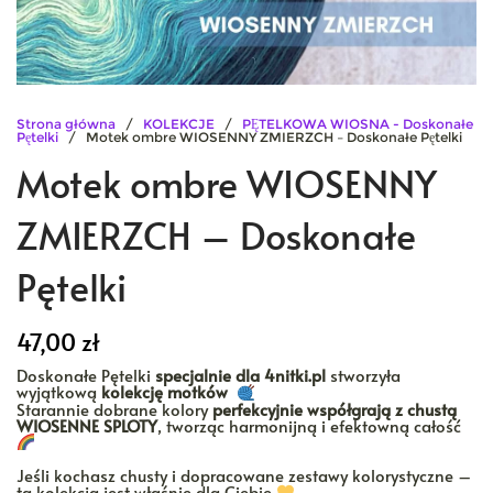
Strona główna
/
KOLEKCJE
/
PĘTELKOWA WIOSNA - Doskonałe
Pętelki
/ Motek ombre WIOSENNY ZMIERZCH – Doskonałe Pętelki
Motek ombre WIOSENNY
ZMIERZCH – Doskonałe
Pętelki
47,00
zł
Doskonałe Pętelki
specjalnie dla 4nitki.pl
stworzyła
wyjątkową
kolekcję motków
Starannie dobrane kolory
perfekcyjnie współgrają z chustą
WIOSENNE SPLOTY
, tworząc harmonijną i efektowną całość
Jeśli kochasz chusty i dopracowane zestawy kolorystyczne –
ta kolekcja jest właśnie dla Ciebie