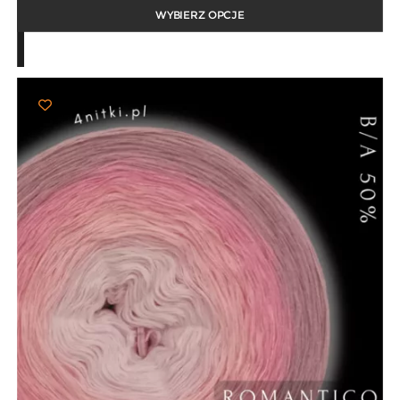
od
25,00 zł
WYBIERZ OPCJE
do
103,00 zł