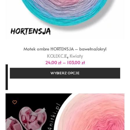
Motek ombre HORTENSJA – bawełna/akryl
,
KOLEKCJE
Kwiaty
Zakres
24,00
zł
–
103,00
zł
cen:
od
WYBIERZ OPCJE
24,00 zł
do
103,00 zł