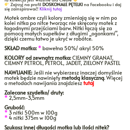
Zajrzyj na profil
DOSKONAŁE PĘTELKI
na Facebooku i daj
się zainspirować!
Kliknij tutaj
Motek ombre czyli kolory zmieniają się w nim po
kolei nitka po nitce tworząc nie skręcony motek z
łagodnymi przejściami barw. Nitki łączą się za
pomocą małych supełków z długimi „ogonkami”,
dzięki czemu łatwo je ukryć w robótce.
SKŁAD motka:
*
bawełna 50%/ akryl 50%
KOLORY
od zewnątrz motka:
CIEMNY GRANAT,
CIEMNY PETROL, PETROL, JADEIT, ZIELONY PASTEL
NAWIJANIE:
Jeśli nie wybierzesz inaczej domyślnie
motek będzie nawinięty
metodą klasyczną
. Więcej
o metodach nawijania znajdziesz
tutaj
Zalecane szydełko/ druty:
*
2,5mm-3,5mm
Grubość:
*
3 nitki 500m w 100g
*
4 nitki 375m w 100g
Szukasz innej długości motka lub ilości nitek?