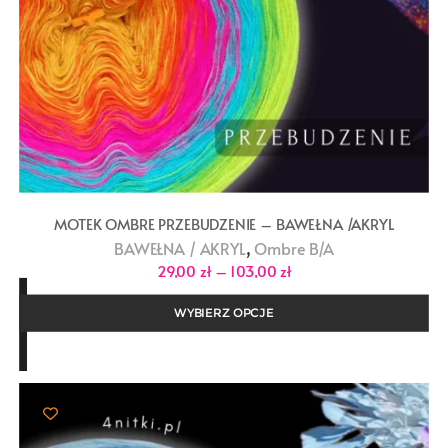
MOTEK OMBRE PRZEBUDZENIE – BAWEŁNA /AKRYL
,
BAWEŁNA / AKRYL
Ombre B/A
Zakres
29,00
zł
–
103,00
zł
cen:
od
29,00 zł
WYBIERZ OPCJE
do
103,00 zł