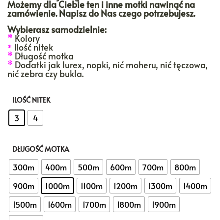
Możemy dla Ciebie ten i inne motki nawinąć na
zamówienie. Napisz do Nas czego potrzebujesz.
Wybierasz samodzielnie:
*
Kolory
Ilość nitek
*
*
Długość motka
*
Dodatki jak lurex, nopki, nić moheru, nić tęczowa,
nić zebra czy bukla.
ILOŚĆ NITEK
: 3
3
4
DŁUGOŚĆ MOTKA
: 1000m
300m
400m
500m
600m
700m
800m
900m
1000m
1100m
1200m
1300m
1400m
1500m
1600m
1700m
1800m
1900m