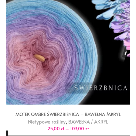
MOTEK OMBRE ŚWIERZBIENICA – BAWEŁNA /AKRYL
,
Nietypowe rośliny
BAWEŁNA / AKRYL
Zakres
25,00
zł
–
103,00
zł
cen: