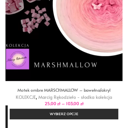
Motek ombre MARSCHMALLOW – bawełna/akryl
,
KOLEKCJE
Marcig Rękodzieło - słodka kolekcja
Zakres
25,00
zł
–
103,00
zł
cen:
od
WYBIERZ OPCJE
25,00 zł
do
103,00 zł