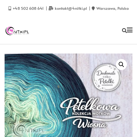
Skip
to
+48 502 608 641
kontakt@4nitki.pl
Warszawa, Polska
content