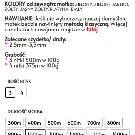
KOLORY
od zewnątrz motka:
ZIELONY, ZIELONE JABŁKO,
ŻÓŁTY, JASNY ŻÓŁTY, PLATYNA, BIAŁY
NAWIJANIE:
Jeśli nie wybierzesz inaczej domyślnie
motek będzie nawinięty
metodą klasyczną
. Więcej
o metodach nawijania znajdziesz
tutaj
Zalecane szydełko/ druty:
*
2,5mm-3,5mm
Grubość:
*
3 nitki 500m w 100g
*
4 nitki 375m w 100g
ILOŚĆ NITEK
: 3
3
4
DŁUGOŚĆ MOTKA
: 1000m
300m
400m
500m
600m
700m
800m
900m
1000m
1100m
1200m
1300m
1400m