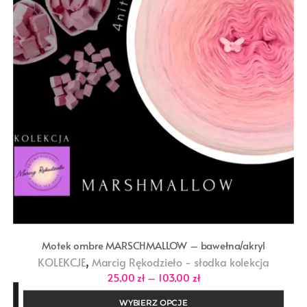
Motek ombre MARSCHMALLOW – bawełna/akryl
,
KOLEKCJE
Marcig Rękodzieło - słodka kolekcja
Zakres
25,00
zł
–
103,00
zł
cen:
od
WYBIERZ OPCJE