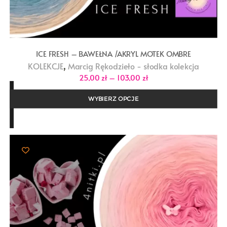
ICE FRESH – BAWEŁNA /AKRYL MOTEK OMBRE
,
KOLEKCJE
Marcig Rękodzieło - słodka kolekcja
Zakres
25,00
zł
–
103,00
zł
cen:
od
25,00 zł
WYBIERZ OPCJE
do
103,00 zł