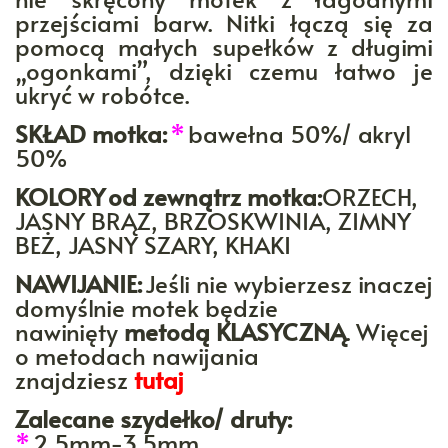
przejściami barw. Nitki łączą się za
pomocą małych supełków z długimi
„ogonkami”, dzięki czemu łatwo je
ukryć w robótce.
SKŁAD motka:
*
bawełna 50%/ akryl
50%
KOLORY
od zewnątrz motka:
ORZECH,
JASNY BRĄZ, BRZOSKWINIA, ZIMNY
BEŻ, JASNY SZARY, KHAKI
NAWIJANIE:
Jeśli nie wybierzesz inaczej
domyślnie motek będzie
nawinięty
metodą KLASYCZNĄ
. Więcej
o metodach nawijania
znajdziesz
tutaj
Zalecane szydełko/ druty:
*
2,5mm-3,5mm