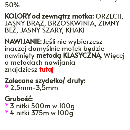
50%
KOLORY
od zewnątrz motka:
ORZECH,
JASNY BRĄZ, BRZOSKWINIA, ZIMNY
BEŻ, JASNY SZARY, KHAKI
NAWIJANIE:
Jeśli nie wybierzesz
inaczej domyślnie motek będzie
nawinięty
metodą KLASYCZNĄ
. Więcej
o metodach nawijania
znajdziesz
tutaj
Zalecane szydełko/ druty:
*
2,5mm-3,5mm
Grubość:
*
3 nitki 500m w 100g
*
4 nitki 375m w 100g