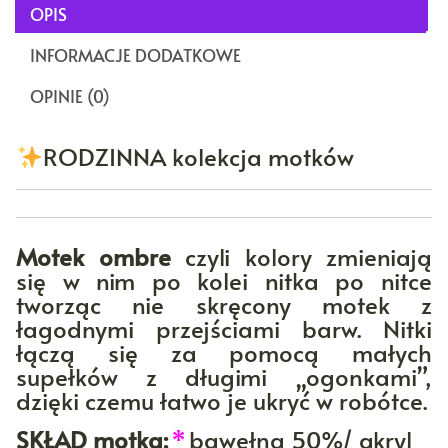
OPIS
INFORMACJE DODATKOWE
OPINIE (0)
RODZINNA kolekcja motków
Motek ombre
czyli kolory zmieniają
się w nim po kolei nitka po nitce
tworząc nie skręcony motek z
łagodnymi przejściami barw. Nitki
łączą się za pomocą małych
supełków z długimi „ogonkami”,
dzięki czemu łatwo je ukryć w robótce.
SKŁAD motka:
*
bawełna 50%/ akryl