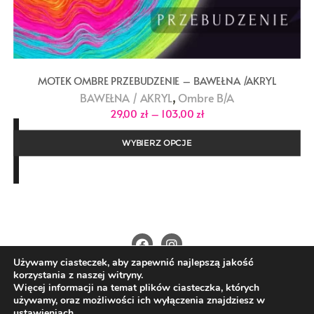
MOTEK OMBRE PRZEBUDZENIE – BAWEŁNA /AKRYL
,
BAWEŁNA / AKRYL
Ombre B/A
Zakres
29,00
zł
–
103,00
zł
cen:
od
29,00 zł
WYBIERZ OPCJE
do
103,00 zł
Używamy ciasteczek, aby zapewnić najlepszą jakość
O Nas
Kontakt
Polityka prywatności
korzystania z naszej witryny.
Regulamin
Wysyłka i płatności
Więcej informacji na temat plików ciasteczka, których
używamy, oraz możliwości ich wyłączenia znajdziesz w
Copyright ©2026 4nitki.pl . All rights reserved.
ustawieniach
.