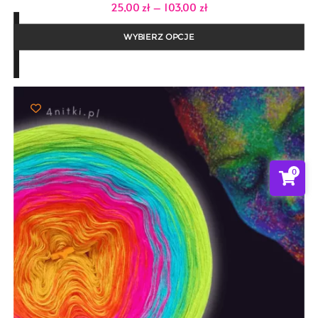
Zakres
25,00
zł
–
103,00
zł
cen:
od
25,00 zł
WYBIERZ OPCJE
do
103,00 zł
0