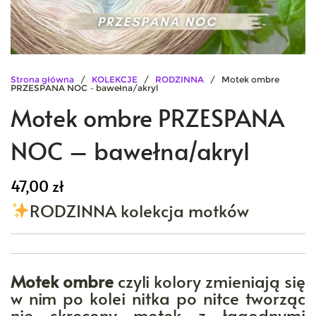
Strona główna
/
KOLEKCJE
/
RODZINNA
/ Motek ombre
PRZESPANA NOC – bawełna/akryl
Motek ombre PRZESPANA
NOC – bawełna/akryl
47,00
zł
RODZINNA kolekcja motków
Motek ombre
czyli kolory zmieniają się
w nim po kolei nitka po nitce tworząc
nie skręcony motek z łagodnymi