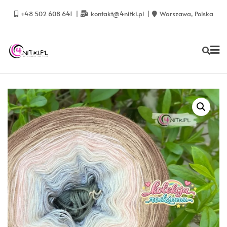
Skip
to
+48 502 608 641
kontakt@4nitki.pl
Warszawa, Polska
content