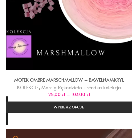
MOTEK OMBRE MARSCHMALLOW – BAWEŁNA/AKRYL
,
KOLEKCJE
Marcig Rękodzieło - słodka kolekcja
Zakres
25,00
zł
–
103,00
zł
cen:
od
25,00 zł
WYBIERZ OPCJE
do
103,00 zł