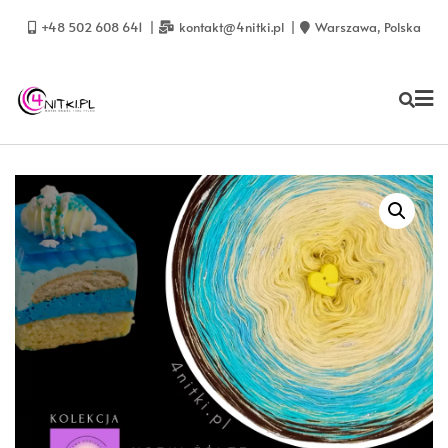
Skip
to
+48 502 608 641
kontakt@4nitki.pl
Warszawa, Polska
content