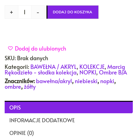
+
-
DODAJ DO KOSZYKA
Dodaj do ulubionych
SKU:
Brak danych
Kategorii:
BAWEŁNA / AKRYL
,
KOLEKCJE
,
Marcig
Rękodzieło - słodka kolekcja
,
NOPKI
,
Ombre B/A
Znaczników:
bawełna/akryl
,
niebieski
,
nopki
,
ombre
,
żółty
OPIS
INFORMACJE DODATKOWE
OPINIE (0)