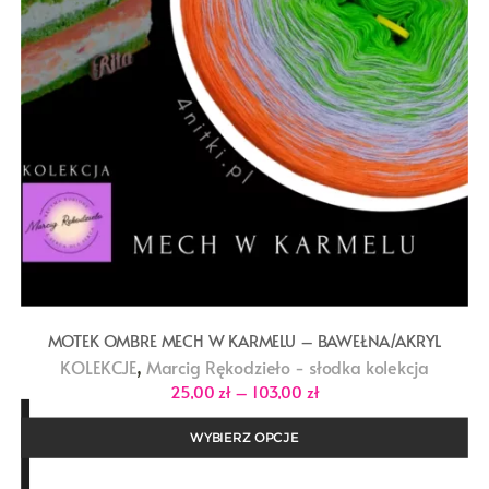
MOTEK OMBRE MECH W KARMELU – BAWEŁNA/AKRYL
,
KOLEKCJE
Marcig Rękodzieło - słodka kolekcja
Zakres
25,00
zł
–
103,00
zł
cen:
od
25,00 zł
WYBIERZ OPCJE
do
103,00 zł