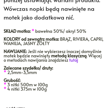
Wówczas nopki będą nawinięte na
motek jako dodatkowa nić.
SKŁAD motka:
*
bawełna 50%/ akryl 50%
KOLORY
od zewnątrz motka:
BRĄZ, RIVIERA, CAPRI,
WANILIA, JASNY ŻÓŁTY
NAWIJANIE:
Jeśli nie wybierzesz inaczej domyślnie
motek będzie nawinięty
metodą klasyczną
. Więcej
o metodach nawijania znajdziesz
tutaj
Zalecane szydełko/ druty:
*
2,5mm-3,5mm
Grubość:
*
3 nitki 500m w 100g
*
4 nitki 375m w 100g