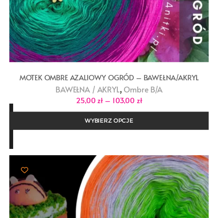
MOTEK OMBRE AZALIOWY OGRÓD – BAWEŁNA/AKRYL
,
BAWEŁNA / AKRYL
Ombre B/A
Zakres
25,00
zł
–
103,00
zł
cen:
od
25,00 zł
WYBIERZ OPCJE
do
103,00 zł