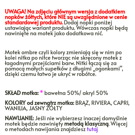
UWAGA! Na zdjęciu głównym wersja z dodatkiem
nopków żółtych, które NIE są uwzględnione w cenie
standardowej produktu.
Dodaj nopki poniżej
ustawiając wariant produktu. Wówczas nopki będą
nawinięte na motek jako dodatkowa nić.
Motek ombre czyli kolory zmieniają się w nim po
kolei nitka po nitce tworząc nie skręcony motek z
łagodnymi przejściami barw. Nitki łączą się za
pomocą małych supełków z długimi „ogonkami”,
dzięki czemu łatwo je ukryć w robótce.
SKŁAD motka:
*
bawełna 50%/ akryl 50%
KOLORY
od zewnątrz motka:
BRĄZ, RIVIERA, CAPRI,
WANILIA, JASNY ŻÓŁTY
NAWIJANIE:
Jeśli nie wybierzesz inaczej domyślnie
motek będzie nawinięty
metodą klasyczną
. Więcej
o metodach nawijania znajdziesz
tutaj