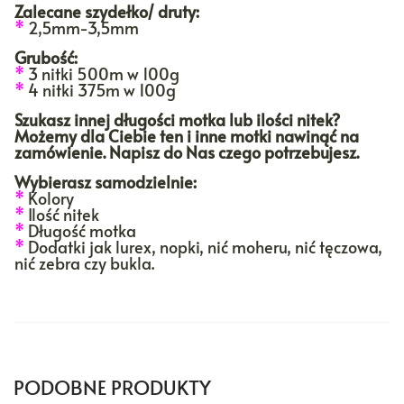
Zalecane szydełko/ druty:
*
2,5mm-3,5mm
Grubość:
*
3 nitki 500m w 100g
*
4 nitki 375m w 100g
Szukasz innej długości motka lub ilości nitek?
Możemy dla Ciebie ten i inne motki nawinąć na
zamówienie. Napisz do Nas czego potrzebujesz.
Wybierasz samodzielnie:
*
Kolory
*
Ilość nitek
*
Długość motka
*
Dodatki jak lurex, nopki, nić moheru, nić tęczowa,
nić zebra czy bukla.
PODOBNE PRODUKTY