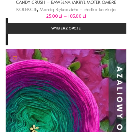
CANDY CRUSH – BAWEŁNA /AKRYL MOTEK OMBRE
,
KOLEKCJE
Marcig Rękodzieło - słodka kolekcja
Zakres
25,00
zł
–
103,00
zł
cen:
od
25,00 zł
WYBIERZ OPCJE
do
103,00 zł