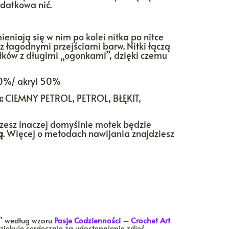
datkowa nić.
eniają się w nim po kolei nitka po nitce
z łagodnymi przejściami barw. Nitki łączą
ków z długimi „ogonkami”, dzięki czemu
0%/ akryl 50%
:
CIEMNY PETROL, PETROL, BŁĘKIT,
rzesz inaczej domyślnie motek będzie
ą
. Więcej o metodach nawijania znajdziesz
m” według wzoru
Pasje Codzienności – Crochet Art
Dziękuje serdecznie za udostępnienie zdjęć.