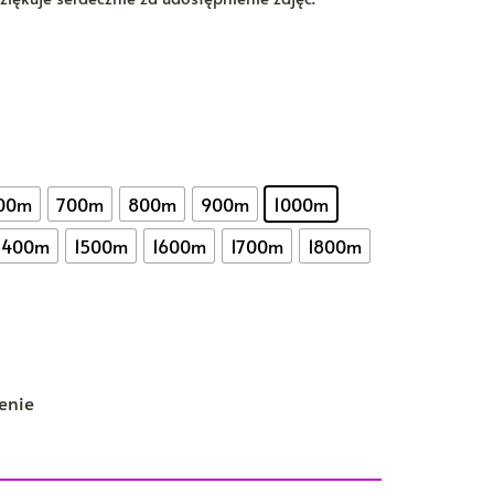
00m
700m
800m
900m
1000m
1400m
1500m
1600m
1700m
1800m
enie