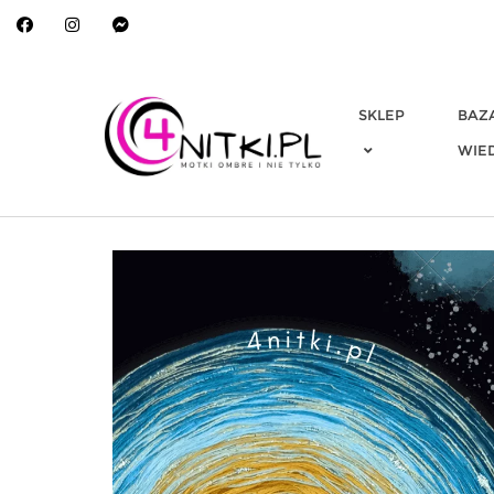
Skip
to
content
SKLEP
BAZ
WIE