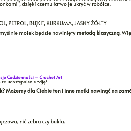
kami”, dzięki czemu łatwo je ukryć w robótce.
L, PETROL, BŁĘKIT, KURKUMA, JASNY ŻÓŁTY
domyślnie motek będzie nawinięty
metodą klasyczną
. Wi
sje Codzienności – Crochet Art
e za udostępnienie zdjęć.
tek? Możemy dla Ciebie ten i inne motki nawinąć na zam
tęczowa, nić zebra czy bukla.