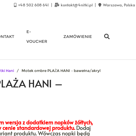
+48 502 608 641
kontakt@4nitki.pl
Warszawa, Polska
E-
ONTAKT
ZAMÓWIENIE
VOUCHER
tki Hani
/ Motek ombre PLAŻA HANI – bawełna/akryl
PLAŻA HANI –
 wersja z dodatkiem nopków żółtych,
w cenie standardowej produktu.
Dodaj
ariant produktu. Wówczas nopki będą