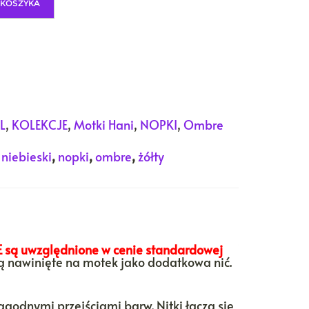
 KOSZYKA
L
,
KOLEKCJE
,
Motki Hani
,
NOPKI
,
Ombre
,
niebieski
,
nopki
,
ombre
,
żółty
E są uwzględnione w cenie standardowej
dą nawinięte na motek jako dodatkowa nić.
łagodnymi przejściami barw. Nitki łączą się