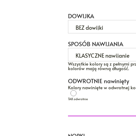
DOWIJKA
SPOSÓB NAWIJANIA
Wszystkie kolory są z pełnymi prz
kolorów mają równą długość.
ODWROTNIE nawinięty
Kolory nawinięte w odwrotnej kol
TAK odwrotnie
TAK odwrotnie
NOPKI