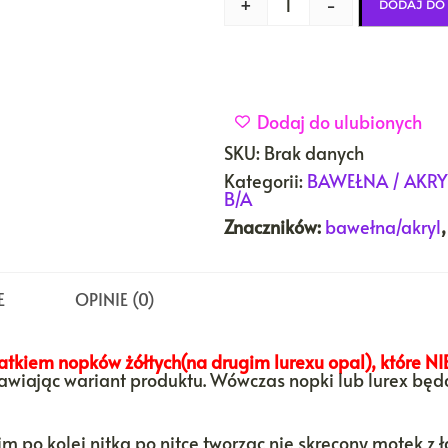
+
-
DODAJ DO
Dodaj do ulubionych
SKU:
Brak danych
Kategorii:
BAWEŁNA / AKRY
B/A
Znaczników:
bawełna/akryl
E
OPINIE (0)
kiem nopków żółtych(na drugim lurexu opal), które NI
tawiając wariant produktu. Wówczas nopki lub lurex bę
im po kolei nitka po nitce tworząc nie skręcony motek z 