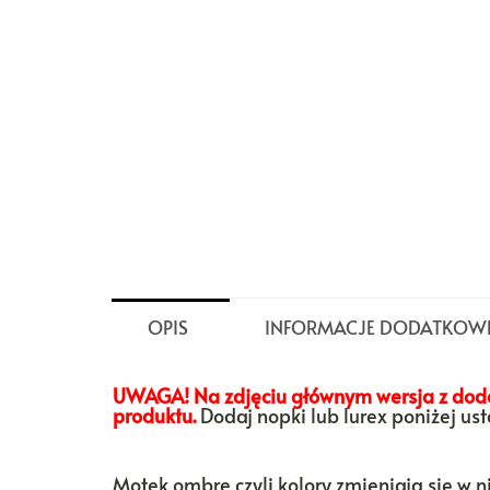
OPIS
INFORMACJE DODATKOW
UWAGA! Na zdjęciu głównym wersja z dodat
produktu.
Dodaj nopki lub lurex poniżej us
Motek ombre czyli kolory zmieniają się w n