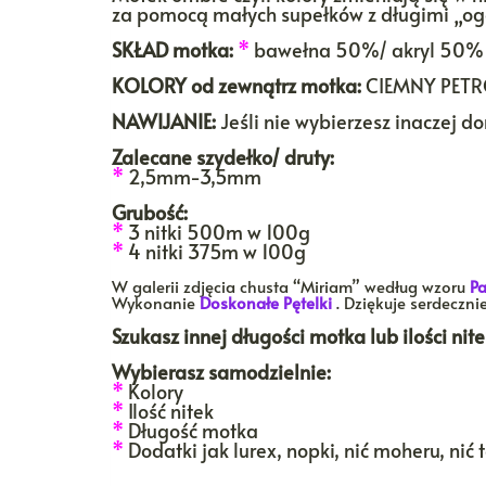
za pomocą małych supełków z długimi „ogon
SKŁAD motka:
*
bawełna 50%/ akryl 50%
KOLORY
od zewnątrz motka:
CIEMNY PETRO
NAWIJANIE:
Jeśli nie wybierzesz inaczej 
Zalecane szydełko/ druty:
*
2,5mm-3,5mm
Grubość:
*
3 nitki 500m w 100g
*
4 nitki 375m w 100g
W galerii zdjęcia chusta “Miriam” według wzoru
Pa
Wykonanie
Doskonałe Pętelki
. Dziękuje serdeczni
Szukasz innej długości motka lub ilości ni
Wybierasz samodzielnie:
*
Kolory
*
Ilość nitek
*
Długość motka
*
Dodatki jak lurex, nopki, nić moheru, nić 