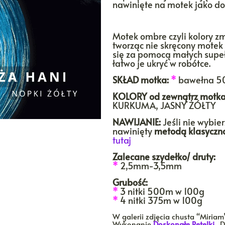
nawinięte na motek jako do
Motek ombre czyli kolory zmi
tworząc nie skręcony motek 
się za pomocą małych supeł
łatwo je ukryć w robótce.
SKŁAD motka:
*
bawełna 5
KOLORY
od zewnątrz motka
KURKUMA, JASNY ŻÓŁTY
NAWIJANIE:
Jeśli nie wybie
nawinięty
metodą klasyczn
tutaj
Zalecane szydełko/ druty:
*
2,5mm-3,5mm
Grubość:
*
3 nitki 500m w 100g
*
4 nitki 375m w 100g
W galerii zdjęcia chusta “Miria
Wykonanie
Doskonałe Pętelki
. 