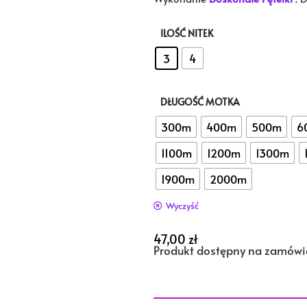
ILOŚĆ NITEK
: 3
3
4
DŁUGOŚĆ MOTKA
: 1000m
300m
400m
500m
6
1100m
1200m
1300m
1900m
2000m
Wyczyść
47,00
zł
Produkt dostępny na zamówi