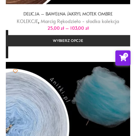
DELICJA – BAWEŁNA /AKRYL MOTEK OMBRE
,
KOLEKCJE
Marcig Rękodzieło - słodka kolekcja
Zakres
25,00
zł
–
103,00
zł
cen:
od
25,00 zł
WYBIERZ OPCJE
do
103,00 zł
0