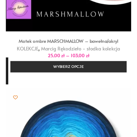
Motek ombre MARSCHMALLOW – bawełna/akryl
,
KOLEKCJE
Marcig Rękodzieło - słodka kolekcja
Zakres
25,00
zł
–
103,00
zł
cen:
od
WYBIERZ OPCJE
25,00 zł
do
103,00 zł