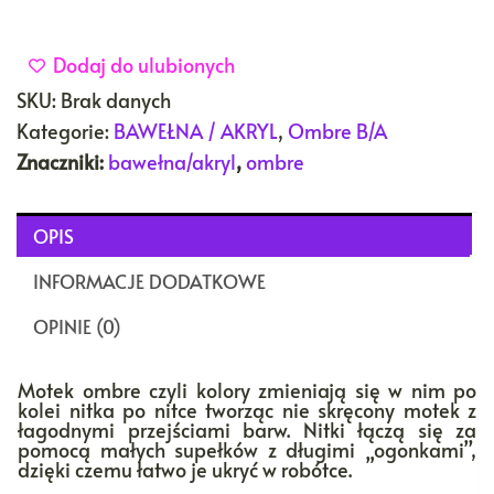
Dodaj do ulubionych
SKU:
Brak danych
Kategorie:
BAWEŁNA / AKRYL
,
Ombre B/A
Znaczniki:
bawełna/akryl
,
ombre
OPIS
INFORMACJE DODATKOWE
OPINIE (0)
Motek ombre czyli kolory zmieniają się w nim po
kolei nitka po nitce tworząc nie skręcony motek z
łagodnymi przejściami barw. Nitki łączą się za
pomocą małych supełków z długimi „ogonkami”,
dzięki czemu łatwo je ukryć w robótce.