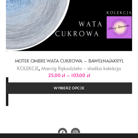
MOTEK OMBRE WATA CUKROWA – BAWEŁNA/AKRYL
,
KOLEKCJE
Marcig Rękodzieło - słodka kolekcja
Zakres
25,00
zł
–
103,00
zł
cen:
od
25,00 zł
WYBIERZ OPCJE
do
103,00 zł