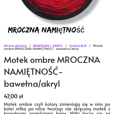
Strona główna
/
BAWEŁNA / AKRYL
/
Ombre B/A
/ Motek
ombre MROCZNA NAMIĘTNOŚĆ- bawełna/akryl
Motek ombre MROCZNA
NAMIĘTNOŚĆ-
bawełna/akryl
47,00
zł
Motek ombre czyli kolory zmieniają się w nim po
kolei nitka po nitce tworząc nie skręcony motek z
łagodnymi przejściami barw. Nitki łączą się za