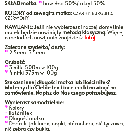
SKŁAD motka:
*
bawełna 50%/ akryl 50%
KOLORY
od zewnątrz motka:
CZARNY, BURGUND,
CZERWONY
NAWIJANIE:
Jeśli nie wybierzesz inaczej domyślnie
motek będzie nawinięty
metodą klasyczną
. Więcej
o metodach nawijania znajdziesz
tutaj
Zalecane szydełko/ druty:
*
2,5mm-3,5mm
Grubość:
*
3 nitki 500m w 100g
*
4 nitki 375m w 100g
Szukasz innej długości motka lub ilości nitek?
Możemy dla Ciebie ten i inne motki nawinąć na
zamówienie. Napisz do Nas czego potrzebujesz.
Wybierasz samodzielnie:
*
Kolory
Ilość nitek
*
*
Długość motka
*
Dodatki jak lurex, nopki, nić moheru, nić tęczowa,
nić zebra czy bukla.