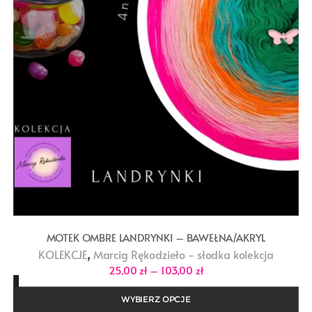
MOTEK OMBRE LANDRYNKI – BAWEŁNA/AKRYL
,
KOLEKCJE
Marcig Rękodzieło - słodka kolekcja
Zakres
25,00
zł
–
103,00
zł
cen:
od
25,00 zł
WYBIERZ OPCJE
do