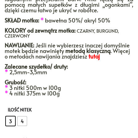
pomocą małych supełków z długimi „ogonkami”,
dzięki czemu łatwo je ukryć w robótce.
SKŁAD motka:
*
bawełna 50%/ akryl 50%
KOLORY
od zewnątrz motka:
CZARNY, BURGUND,
CZERWONY
NAWIJANIE:
Jeśli nie wybierzesz inaczej domyślnie
motek będzie nawinięty
metodą klasyczną
. Więcej
o metodach nawijania znajdziesz
tutaj
Zalecane szydełko/ druty:
*
2,5mm-3,5mm
Grubość:
*
3 nitki 500m w 100g
*
4 nitki 375m w 100g
ILOŚĆ NITEK
: 3
3
4