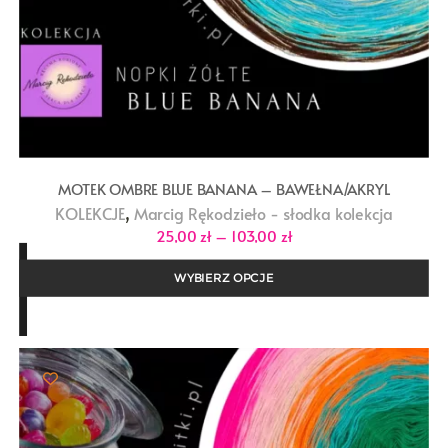
MOTEK OMBRE BLUE BANANA – BAWEŁNA/AKRYL
,
KOLEKCJE
Marcig Rękodzieło - słodka kolekcja
Zakres
25,00
zł
–
103,00
zł
cen:
od
25,00 zł
WYBIERZ OPCJE
do
103,00 zł