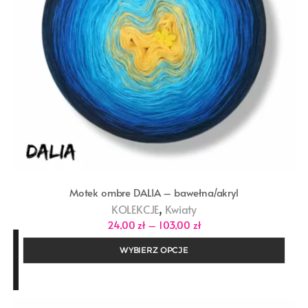
Motek ombre DALIA – bawełna/akryl
,
KOLEKCJE
Kwiaty
Zakres
24,00
zł
–
103,00
zł
cen:
od
WYBIERZ OPCJE
24,00 zł
do
103,00 zł