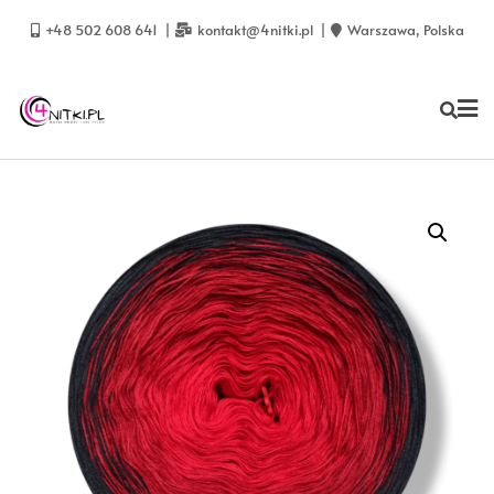
Skip
to
+48 502 608 641
kontakt@4nitki.pl
Warszawa, Polska
content