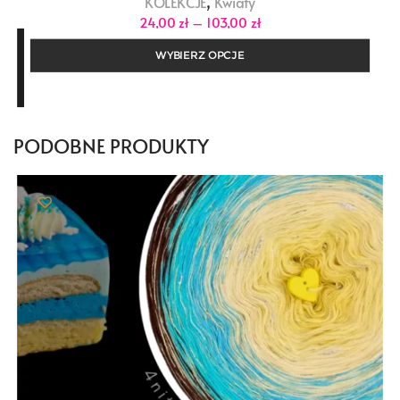
,
KOLEKCJE
Kwiaty
Zakres
24,00
zł
–
103,00
zł
cen:
od
WYBIERZ OPCJE
24,00 zł
do
103,00 zł
PODOBNE PRODUKTY