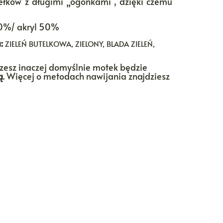
łków z długimi „ogonkami”, dzięki czemu
0%/ akryl 50%
:
ZIELEŃ BUTELKOWA, ZIELONY, BLADA ZIELEŃ,
rzesz inaczej domyślnie motek będzie
ą
. Więcej o metodach nawijania znajdziesz