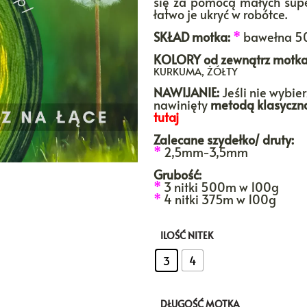
się za pomocą małych supe
łatwo je ukryć w robótce.
SKŁAD motka:
*
bawełna 5
KOLORY
od zewnątrz motka
KURKUMA, ŻÓŁTY
NAWIJANIE:
Jeśli nie wybie
nawinięty
metodą klasyczn
tutaj
Zalecane szydełko/ druty:
*
2,5mm-3,5mm
Grubość:
*
3 nitki 500m w 100g
*
4 nitki 375m w 100g
ILOŚĆ NITEK
: 3
3
4
DŁUGOŚĆ MOTKA
: 1000m