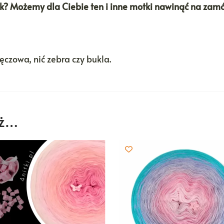
tek? Możemy dla Ciebie ten i inne motki nawinąć na zam
tęczowa, nić zebra czy bukla.
eż…