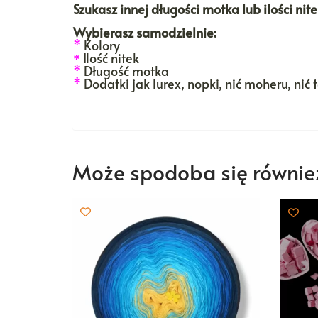
Szukasz innej długości motka lub ilości ni
Wybierasz samodzielnie:
*
Kolory
Ilość nitek
*
*
Długość motka
*
Dodatki jak lurex, nopki, nić moheru, nić 
Może spodoba się równi