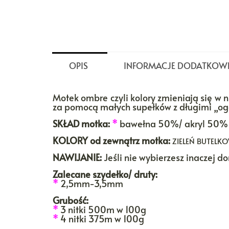
OPIS
INFORMACJE DODATKOW
Motek ombre czyli kolory zmieniają się w n
za pomocą małych supełków z długimi „ogon
SKŁAD motka:
*
bawełna 50%/ akryl 50%
KOLORY
od zewnątrz motka:
ZIELEŃ BUTELKO
NAWIJANIE:
Jeśli nie wybierzesz inaczej 
Zalecane szydełko/ druty:
*
2,5mm-3,5mm
Grubość:
*
3 nitki 500m w 100g
*
4 nitki 375m w 100g