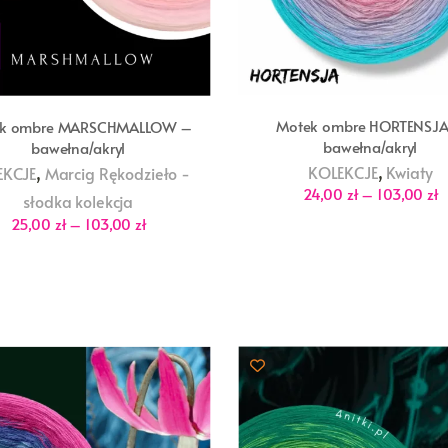
Motek ombre HORTENSJA
k ombre MARSCHMALLOW –
bawełna/akryl
bawełna/akryl
,
,
KOLEKCJE
Kwiaty
EKCJE
Marcig Rękodzieło -
Z
24,00
zł
–
103,00
zł
słodka kolekcja
c
Zakres
o
25,00
zł
–
103,00
zł
cen:
2
od
d
25,00 zł
1
do
103,00 zł