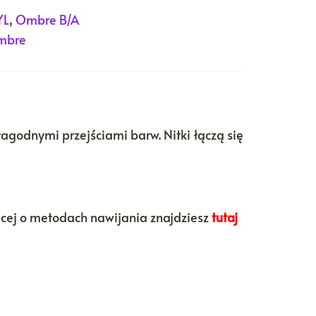
YL
,
Ombre B/A
mbre
łagodnymi przejściami barw. Nitki łączą się
ęcej o metodach nawijania znajdziesz
tutaj