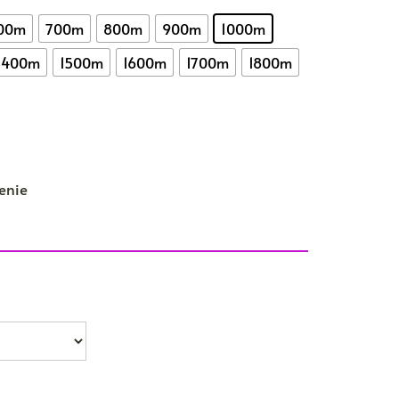
00m
700m
800m
900m
1000m
1400m
1500m
1600m
1700m
1800m
enie