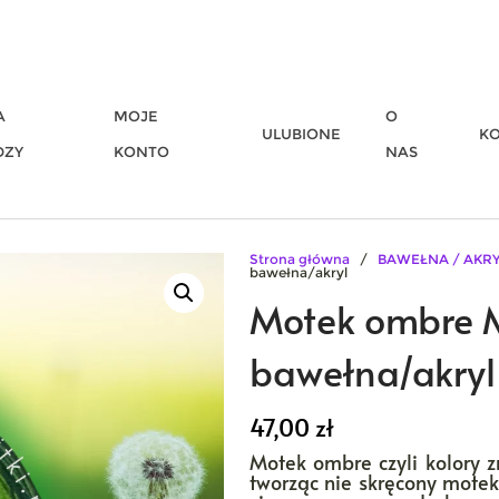
A
MOJE
O
ULUBIONE
K
DZY
KONTO
NAS
Strona główna
/
BAWEŁNA / AKR
bawełna/akryl
Motek ombre 
bawełna/akryl
47,00
zł
Motek ombre czyli kolory z
tworząc nie skręcony motek