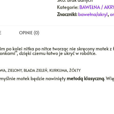
Kategorie:
BAWEŁNA / AKR
Znaczniki:
bawełna/akryl
,
o
E
OPINIE (0)
im po kolei nitka po nitce tworząc nie skręcony motek z 
kami”, dzięki czemu łatwo je ukryć w robótce.
WA, ZIELONY, BLADA ZIELEŃ, KURKUMA, ŻÓŁTY
domyślnie motek będzie nawinięty
metodą klasyczną
. Wi