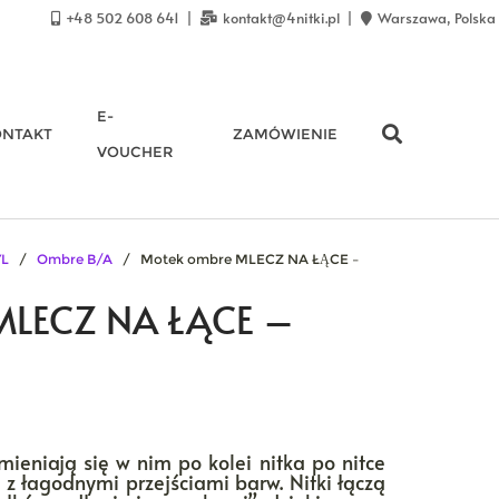
+48 502 608 641
kontakt@4nitki.pl
Warszawa, Polska
E-
ONTAKT
ZAMÓWIENIE
VOUCHER
YL
/
Ombre B/A
/ Motek ombre MLECZ NA ŁĄCE –
MLECZ NA ŁĄCE –
mieniają się w nim po kolei nitka po nitce
 z łagodnymi przejściami barw. Nitki łączą