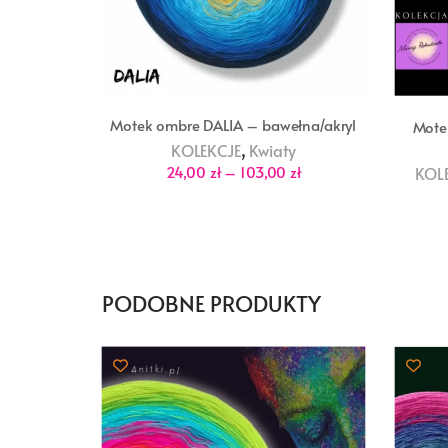
Motek ombre DALIA – bawełna/akryl
Mote
,
KOLEKCJE
Kwiaty
Zakres
24,00
zł
–
103,00
zł
KOL
cen:
od
24,00 zł
do
103,00 zł
PODOBNE PRODUKTY