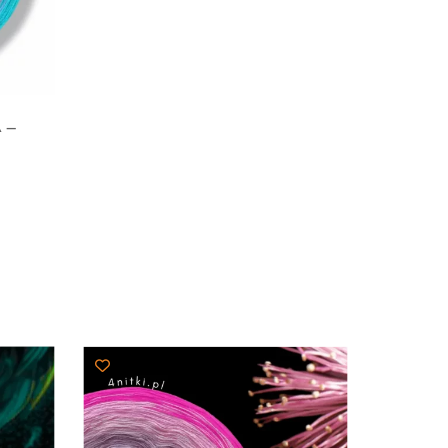
 –
akres
en:
d
4,00 zł
o
03,00 zł