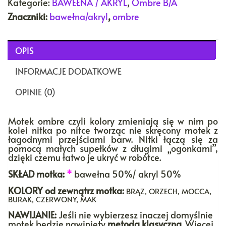
Kategorie:
BAWEŁNA / AKRYL
,
Ombre B/A
Znaczniki:
bawełna/akryl
,
ombre
OPIS
INFORMACJE DODATKOWE
OPINIE (0)
Motek ombre czyli kolory zmieniają się w nim po
kolei nitka po nitce tworząc nie skręcony motek z
łagodnymi przejściami barw. Nitki łączą się za
pomocą małych supełków z długimi „ogonkami”,
dzięki czemu łatwo je ukryć w robótce.
SKŁAD motka:
*
bawełna 50%/ akryl 50%
KOLORY
od zewnątrz motka:
BRĄZ, ORZECH, MOCCA,
BURAK, CZERWONY, MAK
NAWIJANIE:
Jeśli nie wybierzesz inaczej domyślnie
motek będzie nawinięty
metodą klasyczną
. Więcej