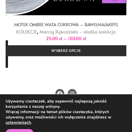
MOTEK OMBRE WATA CUKROWA – BAWEŁNA/AKRYL
,
KOLEKCJE
Marcig Rękodzieło - słodka kolekcja
Zakres
25,00
zł
–
103,00
zł
cen:
od
25,00 zł
WYBIERZ OPCJE
do
103,00 zł
Używamy ciasteczek, aby zapewnić najlepszą jakość
O Nas
Kontakt
Polityka prywatności
korzystania z naszej witryny.
Regulamin
Wysyłka i płatności
Więcej informacji na temat plików ciasteczka, których
używamy, oraz możliwości ich wyłączenia znajdziesz w
Copyright ©2026 4nitki.pl . All rights reserved.
ustawieniach
.
Powered by
WordPress
&
Designed by
Bizberg Themes