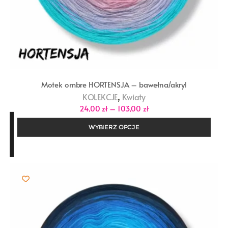
Motek ombre HORTENSJA – bawełna/akryl
,
KOLEKCJE
Kwiaty
Zakres
24,00
zł
–
103,00
zł
cen:
od
WYBIERZ OPCJE
24,00 zł
do
103,00 zł