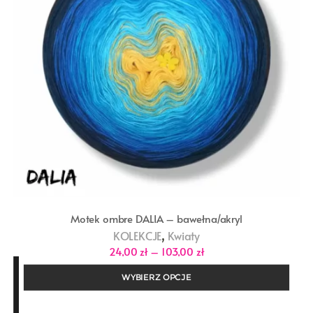
Motek ombre DALIA – bawełna/akryl
,
KOLEKCJE
Kwiaty
Zakres
24,00
zł
–
103,00
zł
cen:
od
WYBIERZ OPCJE
24,00 zł
do
103,00 zł