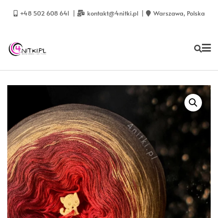
Skip
to
+48 502 608 641
kontakt@4nitki.pl
Warszawa, Polska
content