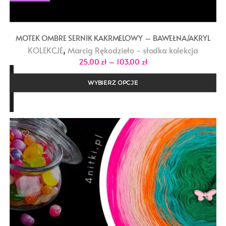
MOTEK OMBRE SERNIK KAKRMELOWY – BAWEŁNA/AKRYL
,
KOLEKCJE
Marcig Rękodzieło - słodka kolekcja
Zakres
25,00
zł
–
103,00
zł
cen:
od
25,00 zł
WYBIERZ OPCJE
do
103,00 zł