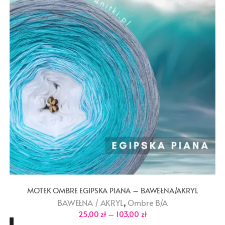
MOTEK OMBRE EGIPSKA PIANA – BAWEŁNA/AKRYL
,
BAWEŁNA / AKRYL
Ombre B/A
Zakres
25,00
zł
–
103,00
zł
cen: