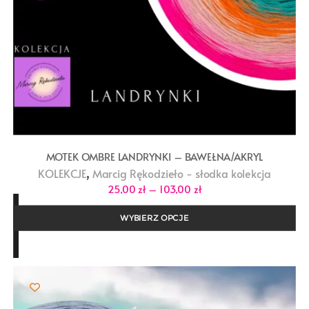
MOTEK OMBRE LANDRYNKI – BAWEŁNA/AKRYL
,
KOLEKCJE
Marcig Rękodzieło - słodka kolekcja
Zakres
25,00
zł
–
103,00
zł
cen:
od
25,00 zł
WYBIERZ OPCJE
do
103,00 zł