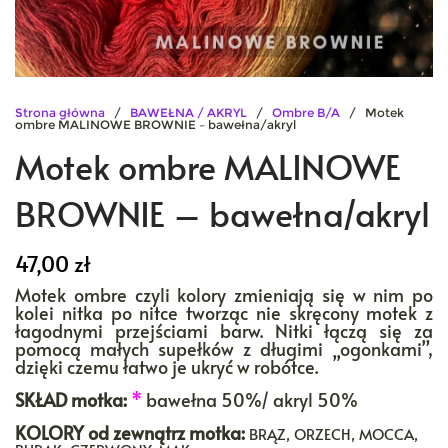
Strona główna
/
BAWEŁNA / AKRYL
/
Ombre B/A
/ Motek
ombre MALINOWE BROWNIE – bawełna/akryl
Motek ombre MALINOWE
BROWNIE – bawełna/akryl
47,00
zł
Motek ombre czyli kolory zmieniają się w nim po
kolei nitka po nitce tworząc nie skręcony motek z
łagodnymi przejściami barw. Nitki łączą się za
pomocą małych supełków z długimi „ogonkami”,
dzięki czemu łatwo je ukryć w robótce.
SKŁAD motka:
*
bawełna 50%/ akryl 50%
KOLORY
od zewnątrz motka:
BRĄZ, ORZECH, MOCCA,