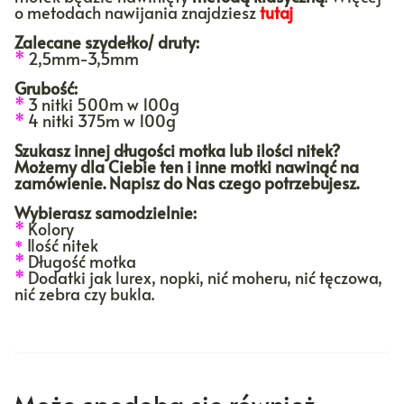
o metodach nawijania znajdziesz
tutaj
Zalecane szydełko/ druty:
*
2,5mm-3,5mm
Grubość:
*
3 nitki 500m w 100g
*
4 nitki 375m w 100g
Szukasz innej długości motka lub ilości nitek?
Możemy dla Ciebie ten i inne motki nawinąć na
zamówienie. Napisz do Nas czego potrzebujesz.
Wybierasz samodzielnie:
*
Kolory
Ilość nitek
*
*
Długość motka
*
Dodatki jak lurex, nopki, nić moheru, nić tęczowa,
nić zebra czy bukla.
Może spodoba się również…