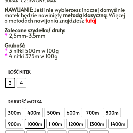
BURAK, CZERWONY, MAK
NAWIJANIE:
Jeśli nie wybierzesz inaczej domyślnie
motek będzie nawinięty
metodą klasyczną
. Więcej
o metodach nawijania znajdziesz
tutaj
Zalecane szydełko/ druty:
*
2,5mm-3,5mm
Grubość:
*
3 nitki 500m w 100g
*
4 nitki 375m w 100g
ILOŚĆ NITEK
: 3
3
4
DŁUGOŚĆ MOTKA
: 1000m
300m
400m
500m
600m
700m
800m
900m
1000m
1100m
1200m
1300m
1400m