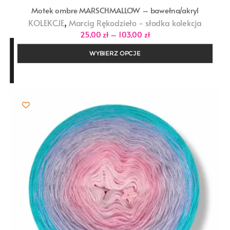
Motek ombre MARSCHMALLOW – bawełna/akryl
,
KOLEKCJE
Marcig Rękodzieło - słodka kolekcja
Zakres
25,00
zł
–
103,00
zł
cen:
od
WYBIERZ OPCJE
25,00 zł
do
103,00 zł