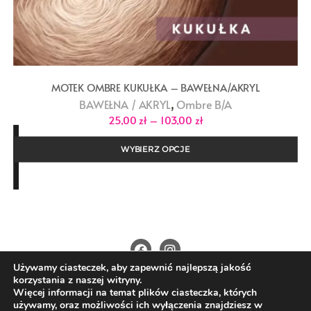
MOTEK OMBRE KUKUŁKA – BAWEŁNA/AKRYL
,
BAWEŁNA / AKRYL
Ombre B/A
Zakres
25,00
zł
–
103,00
zł
cen:
od
25,00 zł
WYBIERZ OPCJE
do
103,00 zł
Używamy ciasteczek, aby zapewnić najlepszą jakość
O Nas
Kontakt
Polityka prywatności
korzystania z naszej witryny.
Regulamin
Wysyłka i płatności
Więcej informacji na temat plików ciasteczka, których
używamy, oraz możliwości ich wyłączenia znajdziesz w