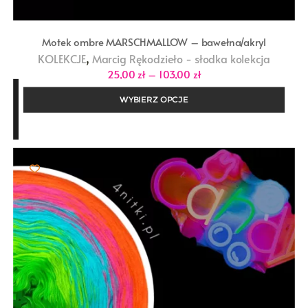
Motek ombre MARSCHMALLOW – bawełna/akryl
,
KOLEKCJE
Marcig Rękodzieło - słodka kolekcja
Zakres
25,00
zł
–
103,00
zł
cen:
od
WYBIERZ OPCJE
25,00 zł
do
103,00 zł