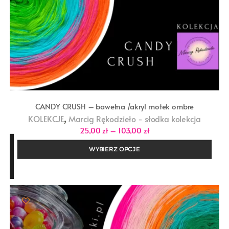
CANDY CRUSH – bawełna /akryl motek ombre
,
KOLEKCJE
Marcig Rękodzieło - słodka kolekcja
Zakres
25,00
zł
–
103,00
zł
cen:
od
WYBIERZ OPCJE
25,00 zł
do
103,00 zł