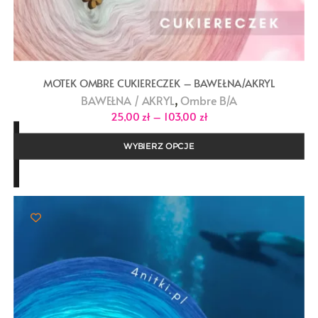
MOTEK OMBRE CUKIERECZEK – BAWEŁNA/AKRYL
,
BAWEŁNA / AKRYL
Ombre B/A
Zakres
25,00
zł
–
103,00
zł
cen:
od
25,00 zł
WYBIERZ OPCJE
do
103,00 zł