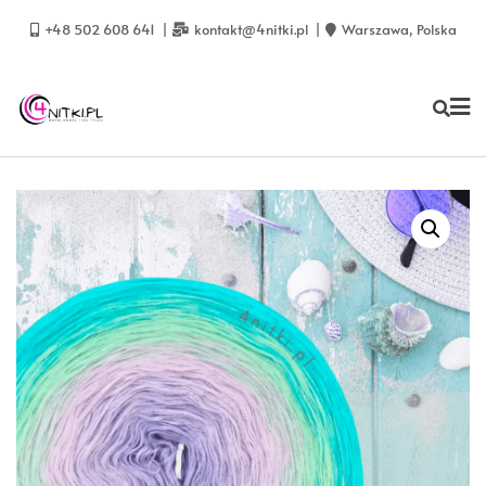
Skip
to
+48 502 608 641
kontakt@4nitki.pl
Warszawa, Polska
content