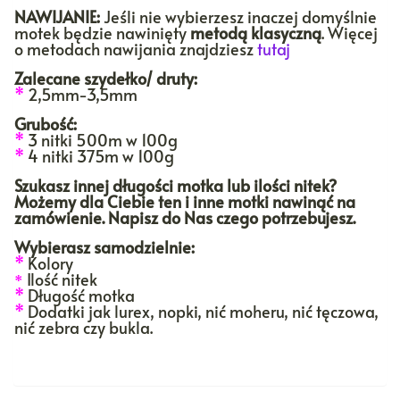
NAWIJANIE:
Jeśli nie wybierzesz inaczej domyślnie
motek będzie nawinięty
metodą klasyczną
. Więcej
o metodach nawijania znajdziesz
tutaj
Zalecane szydełko/ druty:
*
2,5mm-3,5mm
Grubość:
*
3 nitki 500m w 100g
*
4 nitki 375m w 100g
Szukasz innej długości motka lub ilości nitek?
Możemy dla Ciebie ten i inne motki nawinąć na
zamówienie. Napisz do Nas czego potrzebujesz.
Wybierasz samodzielnie:
*
Kolory
Ilość nitek
*
*
Długość motka
*
Dodatki jak lurex, nopki, nić moheru, nić tęczowa,
nić zebra czy bukla.