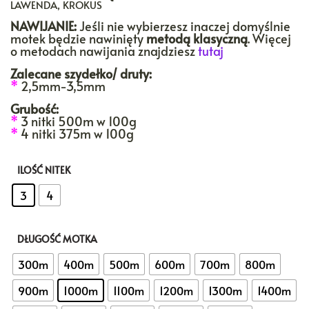
LAWENDA, KROKUS
NAWIJANIE:
Jeśli nie wybierzesz inaczej domyślnie
motek będzie nawinięty
metodą klasyczną
. Więcej
o metodach nawijania znajdziesz
tutaj
Zalecane szydełko/ druty:
*
2,5mm-3,5mm
Grubość:
*
3 nitki 500m w 100g
*
4 nitki 375m w 100g
ILOŚĆ NITEK
: 3
3
4
DŁUGOŚĆ MOTKA
: 1000m
300m
400m
500m
600m
700m
800m
900m
1000m
1100m
1200m
1300m
1400m