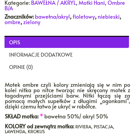
Kategorie:
BAWEŁNA / AKRYL
,
Motki Hani
,
Ombre
B/A
Znaczników:
bawełna/akryl
,
fioletowy
,
niebieski
,
ombre
,
zielony
OPIS
INFORMACJE DODATKOWE
OPINIE (0)
Motek ombre czyli kolory zmieniają się w nim po
kolei nitka po nitce tworząc nie skręcony motek z
łagodnymi przejściami barw. Nitki łączą się za
pomocą małych supełków z długimi „ogonkami”,
dzięki czemu łatwo je ukryć w robótce.
SKŁAD motka:
*
bawełna 50%/ akryl 50%
KOLORY
od zewnątrz motka:
RIVIERA, PISTACJA,
LAWENDA, KROKUS