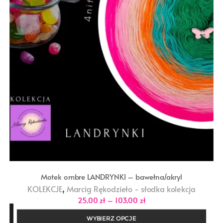
Motek ombre LANDRYNKI – bawełna/akryl
,
KOLEKCJE
Marcig Rękodzieło - słodka kolekcja
Zakres
25,00
zł
–
103,00
zł
cen:
od
WYBIERZ OPCJE
25,00 zł