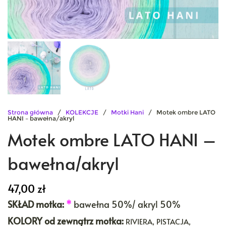
Strona główna
/
KOLEKCJE
/
Motki Hani
/ Motek ombre LATO
HANI – bawełna/akryl
Motek ombre LATO HANI –
bawełna/akryl
47,00
zł
SKŁAD motka:
*
bawełna 50%/ akryl 50%
KOLORY
od zewnątrz motka:
RIVIERA, PISTACJA,