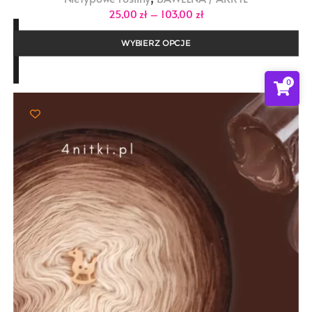
Zakres
25,00
zł
–
103,00
zł
cen:
od
25,00 zł
WYBIERZ OPCJE
do
103,00 zł
0