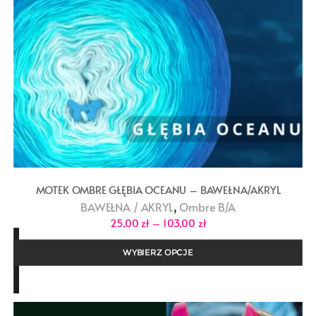
MOTEK OMBRE GŁĘBIA OCEANU – BAWEŁNA/AKRYL
,
BAWEŁNA / AKRYL
Ombre B/A
Zakres
25,00
zł
–
103,00
zł
cen:
od
25,00 zł
WYBIERZ OPCJE
do
103,00 zł