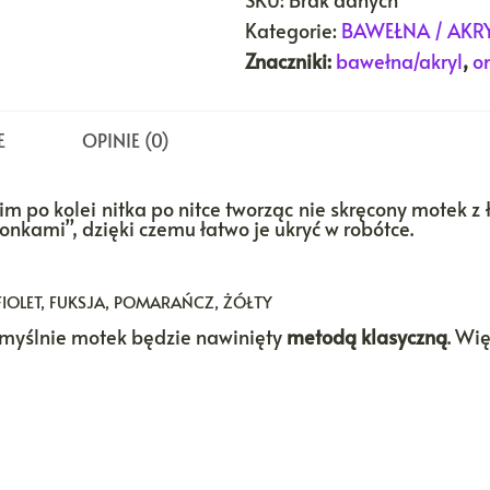
Kategorie:
BAWEŁNA / AKR
Znaczniki:
bawełna/akryl
,
o
E
OPINIE (0)
im po kolei nitka po nitce tworząc nie skręcony motek z 
kami”, dzięki czemu łatwo je ukryć w robótce.
IOLET, FUKSJA, POMARAŃCZ, ŻÓŁTY
domyślnie motek będzie nawinięty
metodą klasyczną
. Wi