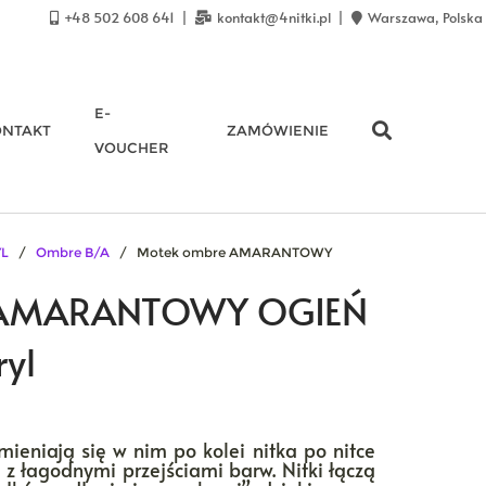
+48 502 608 641
kontakt@4nitki.pl
Warszawa, Polska
E-
ONTAKT
ZAMÓWIENIE
VOUCHER
YL
/
Ombre B/A
/ Motek ombre AMARANTOWY
 AMARANTOWY OGIEŃ
yl
mieniają się w nim po kolei nitka po nitce
 z łagodnymi przejściami barw. Nitki łączą