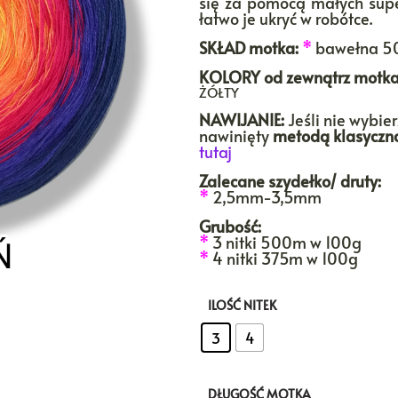
się za pomocą małych supe
łatwo je ukryć w robótce.
SKŁAD motka:
*
bawełna 5
KOLORY
od zewnątrz motka
ŻÓŁTY
NAWIJANIE:
Jeśli nie wybie
nawinięty
metodą klasyczn
tutaj
Zalecane szydełko/ druty:
*
2,5mm-3,5mm
Grubość:
*
3 nitki 500m w 100g
*
4 nitki 375m w 100g
ILOŚĆ NITEK
: 3
3
4
DŁUGOŚĆ MOTKA
: 1000m