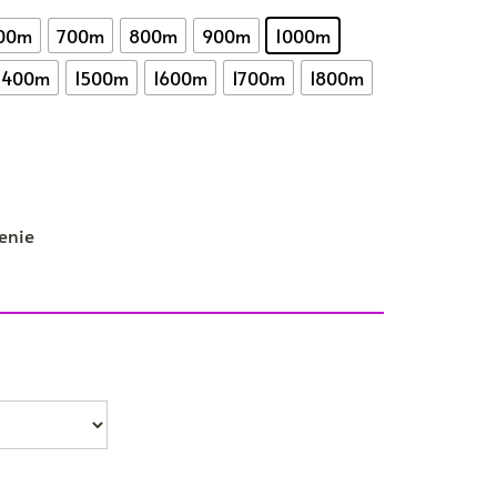
00m
700m
800m
900m
1000m
1400m
1500m
1600m
1700m
1800m
enie