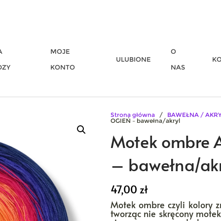
A
MOJE
O
ULUBIONE
K
DZY
KONTO
NAS
Strona główna
/
BAWEŁNA / AKR
OGIEŃ – bawełna/akryl
Motek ombre
– bawełna/akr
47,00
zł
Motek ombre czyli kolory z
tworząc nie skręcony motek