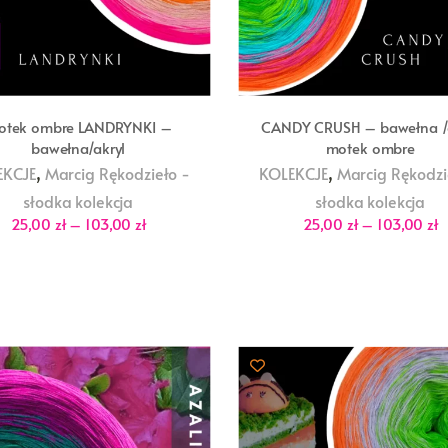
otek ombre LANDRYNKI –
CANDY CRUSH – bawełna /a
bawełna/akryl
motek ombre
,
,
EKCJE
Marcig Rękodzieło -
KOLEKCJE
Marcig Rękodzi
słodka kolekcja
słodka kolekcja
Zakres
Z
25,00
zł
–
103,00
zł
25,00
zł
–
103,00
zł
cen:
c
od
o
25,00 zł
2
do
d
103,00 zł
1