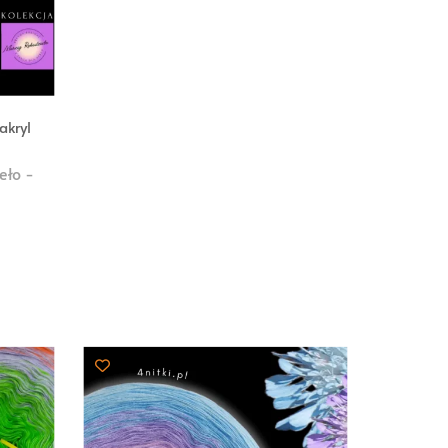
kryl
eło -
akres
en:
d
5,00 zł
o
03,00 zł