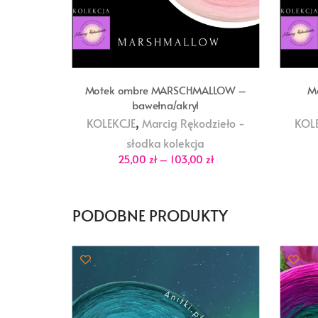
Motek ombre MARSCHMALLOW –
M
bawełna/akryl
,
KOLEKCJE
Marcig Rękodzieło -
KOL
słodka kolekcja
Zakres
25,00
zł
–
103,00
zł
cen:
od
25,00 zł
do
103,00 zł
PODOBNE PRODUKTY