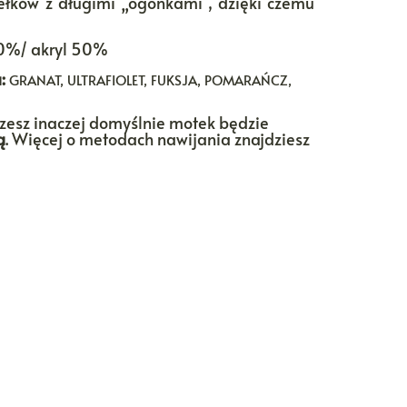
łków z długimi „ogonkami”, dzięki czemu
0%/ akryl 50%
:
GRANAT, ULTRAFIOLET, FUKSJA, POMARAŃCZ,
rzesz inaczej domyślnie motek będzie
ą
. Więcej o metodach nawijania znajdziesz