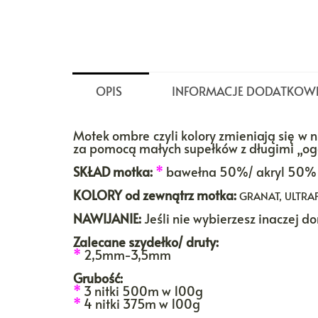
OPIS
INFORMACJE DODATKOW
Motek ombre czyli kolory zmieniają się w n
za pomocą małych supełków z długimi „ogon
SKŁAD motka:
*
bawełna 50%/ akryl 50%
KOLORY
od zewnątrz motka:
GRANAT, ULTRAF
NAWIJANIE:
Jeśli nie wybierzesz inaczej 
Zalecane szydełko/ druty:
*
2,5mm-3,5mm
Grubość:
*
3 nitki 500m w 100g
*
4 nitki 375m w 100g