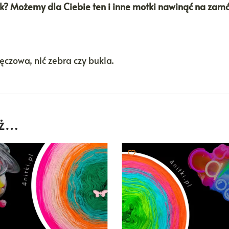
tek? Możemy dla Ciebie ten i inne motki nawinąć na zam
tęczowa, nić zebra czy bukla.
eż…