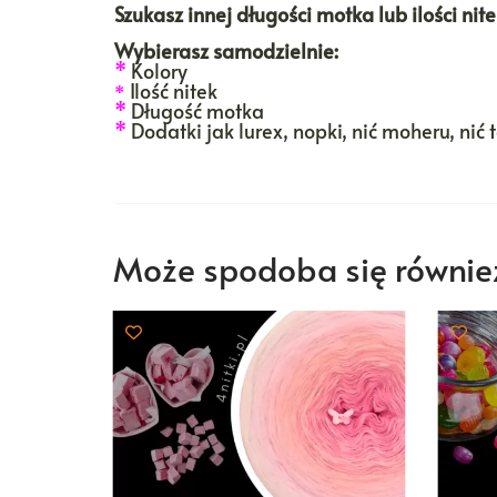
Szukasz innej długości motka lub ilości ni
Wybierasz samodzielnie:
*
Kolory
Ilość nitek
*
*
Długość motka
*
Dodatki jak lurex, nopki, nić moheru, nić 
Może spodoba się równi