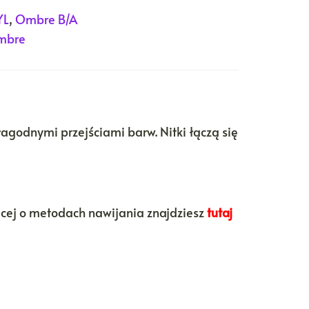
YL
,
Ombre B/A
mbre
łagodnymi przejściami barw. Nitki łączą się
ęcej o metodach nawijania znajdziesz
tutaj