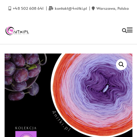
Skip
to
+48 502 608 641
kontakt@4nitki.pl
Warszawa, Polska
content