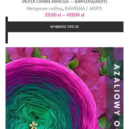
MOTEK OMBRE MIMOZA – BAWEŁNA/AKRYL
,
Nietypowe rośliny
BAWEŁNA / AKRYL
Zakres
25,00
zł
–
103,00
zł
cen:
od
25,00 zł
WYBIERZ OPCJE
do
103,00 zł