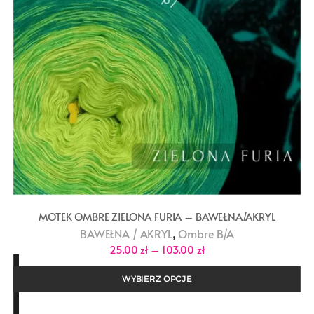
MOTEK OMBRE ZIELONA FURIA – BAWEŁNA/AKRYL
,
BAWEŁNA / AKRYL
Ombre B/A
Zakres
25,00
zł
–
103,00
zł
cen:
od
25,00 zł
WYBIERZ OPCJE
do
103,00 zł