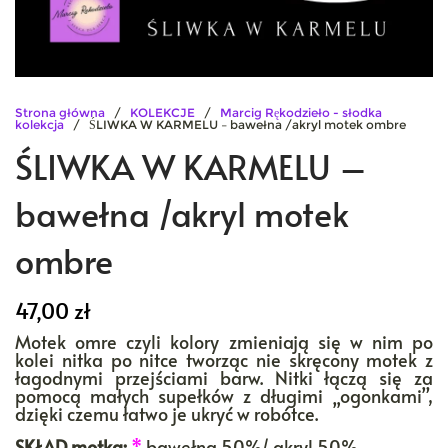
Strona główna
/
KOLEKCJE
/
Marcig Rękodzieło - słodka
kolekcja
/ ŚLIWKA W KARMELU – bawełna /akryl motek ombre
ŚLIWKA W KARMELU –
bawełna /akryl motek
ombre
47,00
zł
Motek omre czyli kolory zmieniają się w nim po
kolei nitka po nitce tworząc nie skręcony motek z
łagodnymi przejściami barw. Nitki łączą się za
pomocą małych supełków z długimi „ogonkami”,
dzięki czemu łatwo je ukryć w robótce.
SKŁAD motka:
*
bawełna 50%/ akryl 50%