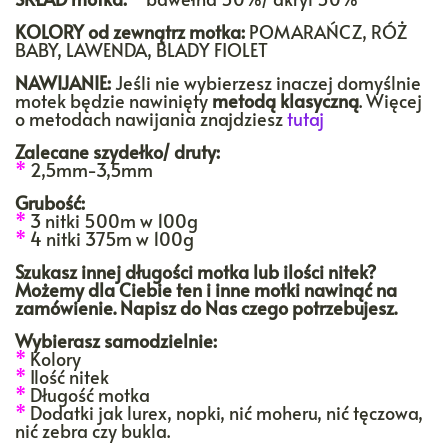
KOLORY
od zewnątrz motka:
POMARAŃCZ, RÓŻ
BABY, LAWENDA, BLADY FIOLET
NAWIJANIE:
Jeśli nie wybierzesz inaczej domyślnie
motek będzie nawinięty
metodą klasyczną
. Więcej
o metodach nawijania znajdziesz
tutaj
Zalecane szydełko/ druty:
*
2,5mm-3,5mm
Grubość:
*
3 nitki 500m w 100g
*
4 nitki 375m w 100g
Szukasz innej długości motka lub ilości nitek?
Możemy dla Ciebie ten i inne motki nawinąć na
zamówienie. Napisz do Nas czego potrzebujesz.
Wybierasz samodzielnie:
*
Kolory
*
Ilość nitek
*
Długość motka
*
Dodatki jak lurex, nopki, nić moheru, nić tęczowa,
nić zebra czy bukla.