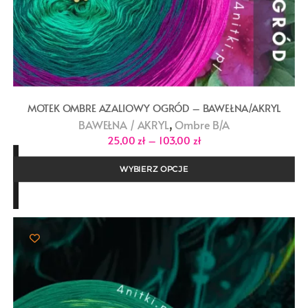
MOTEK OMBRE AZALIOWY OGRÓD – BAWEŁNA/AKRYL
,
BAWEŁNA / AKRYL
Ombre B/A
Zakres
25,00
zł
–
103,00
zł
cen:
od
25,00 zł
WYBIERZ OPCJE
do
103,00 zł