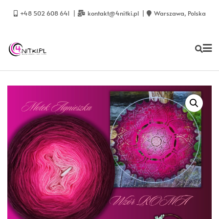
Skip
to
+48 502 608 641
kontakt@4nitki.pl
Warszawa, Polska
content