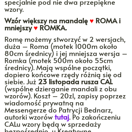
specjalnie pod nie dwa przepiękne
wzory.
Wzór większy na mandalę
♥
ROMA i
mniejszy
♥
ROMKA.
Romę możemy stworzyć w 2 wersjach,
duża – Roma (motek 1000m około
80cm średnicy) i jej mniejsza wersja –
Romka (motek 500m około 55cm
średnicy). Mają wspólne początki,
dopiero końcowe rzędy różnią się od
siebie. Już
23 listopada rusza CAL
(wspólne dzierganie mandali z obu
wzorów). Koszt – 20zl, zapisy poprzez
wiadomość prywatną na
Messengerze do Patrycji Bednarz,
autorki wzorów
tutaj
. Po zakończeniu
CALu wzory będą w sprzedaży
bezpośrednio, u Kreatywne