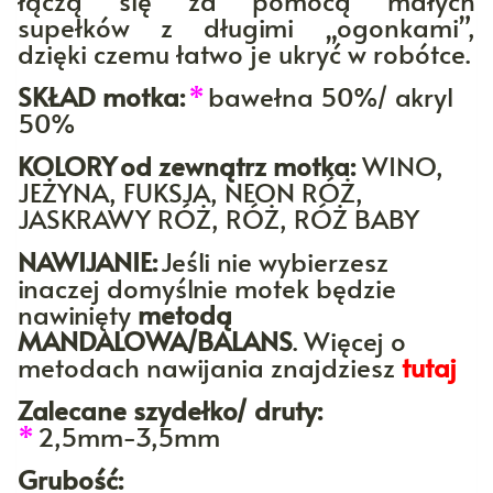
łączą się za pomocą małych
supełków z długimi „ogonkami”,
dzięki czemu łatwo je ukryć w robótce.
SKŁAD motka:
*
bawełna 50%/ akryl
50%
KOLORY
od zewnątrz motka:
WINO,
JEŻYNA, FUKSJA, NEON RÓŻ,
JASKRAWY RÓŻ, RÓŻ, RÓŻ BABY
NAWIJANIE:
Jeśli nie wybierzesz
inaczej domyślnie motek będzie
nawinięty
metodą
MANDALOWA/BALANS
. Więcej o
metodach nawijania znajdziesz
tutaj
Zalecane szydełko/ druty:
*
2,5mm-3,5mm
Grubość: