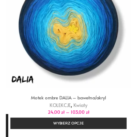
Motek ombre DALIA – bawełna/akryl
,
KOLEKCJE
Kwiaty
Zakres
24,00
zł
–
103,00
zł
cen:
od
WYBIERZ OPCJE
24,00 zł
do
103,00 zł