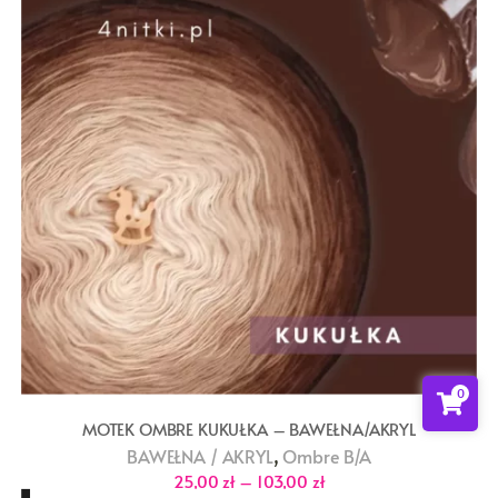
0
MOTEK OMBRE KUKUŁKA – BAWEŁNA/AKRYL
,
BAWEŁNA / AKRYL
Ombre B/A
Zakres
25,00
zł
–
103,00
zł
cen: