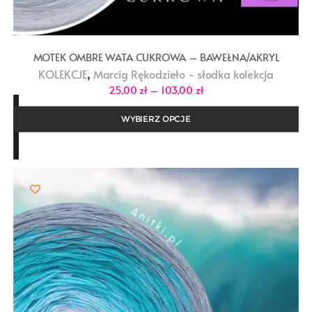
MOTEK OMBRE WATA CUKROWA – BAWEŁNA/AKRYL
,
KOLEKCJE
Marcig Rękodzieło - słodka kolekcja
Zakres
25,00
zł
–
103,00
zł
cen:
od
25,00 zł
WYBIERZ OPCJE
do
103,00 zł