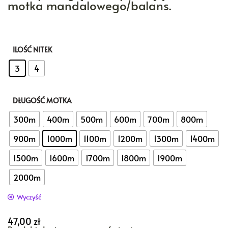
motka mandalowego/balans.
ILOŚĆ NITEK
: 3
3
4
DŁUGOŚĆ MOTKA
: 1000m
300m
400m
500m
600m
700m
800m
900m
1000m
1100m
1200m
1300m
1400m
1500m
1600m
1700m
1800m
1900m
2000m
Wyczyść
47,00
zł