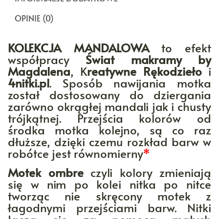
OPINIE (0)
KOLEKCJA MANDALOWA
to efekt
współpracy
Świat makramy by
Magdalena
, K
reatywne Rękodzieło
i
4nitki.pl
. Sposób nawijania motka
został dostosowany do dziergania
zarówno okrągłej mandali jak i chusty
trójkątnej. Przejścia kolorów od
środka motka kolejno, są co raz
dłuższe, dzięki czemu rozkład barw w
robótce jest równomierny
*
Motek ombre
czyli kolory zmieniają
się w nim po kolei nitka po nitce
tworząc nie skręcony motek z
łagodnymi przejściami barw. Nitki