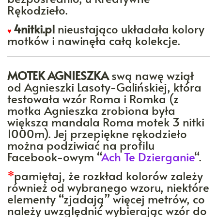
Rękodzieło.
4nitki.pl
nieustająco układała kolory
♥
motków i nawinęła całą kolekcje.
MOTEK AGNIESZKA
swą nawę wziął
od Agnieszki Lasoty-Galińskiej, która
testowała wzór Roma i Romka (z
motka Agnieszka zrobiona była
większa mandala Roma motek 3 nitki
1000m). Jej przepiękne rękodzieło
można podziwiać na profilu
Facebook-owym “
Ach Te Dzierganie
“.
*
pamiętaj, że rozkład kolorów zależy
również od wybranego wzoru, niektóre
elementy “zjadają” więcej metrów, co
należy uwzględnić wybierając wzór do