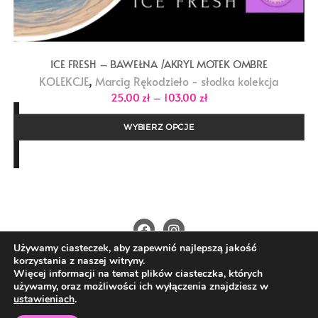
ICE FRESH – BAWEŁNA /AKRYL MOTEK OMBRE
,
KOLEKCJE
Marcig Rękodzieło - słodka kolekcja
Zakres
25,00
zł
–
103,00
zł
cen:
od
25,00 zł
WYBIERZ OPCJE
do
103,00 zł
Używamy ciasteczek, aby zapewnić najlepszą jakość
O Nas
Kontakt
Polityka prywatności
korzystania z naszej witryny.
Regulamin
Wysyłka i płatności
Więcej informacji na temat plików ciasteczka, których
używamy, oraz możliwości ich wyłączenia znajdziesz w
Copyright ©2026 4nitki.pl . All rights reserved.
ustawieniach
.
Powered by
WordPress
&
Designed by