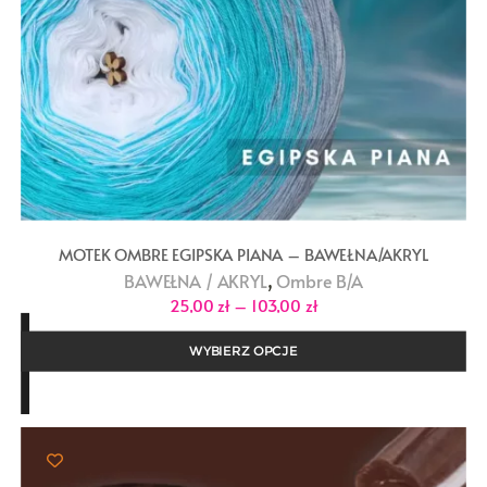
MOTEK OMBRE EGIPSKA PIANA – BAWEŁNA/AKRYL
,
BAWEŁNA / AKRYL
Ombre B/A
Zakres
25,00
zł
–
103,00
zł
cen:
od
25,00 zł
WYBIERZ OPCJE
do
103,00 zł