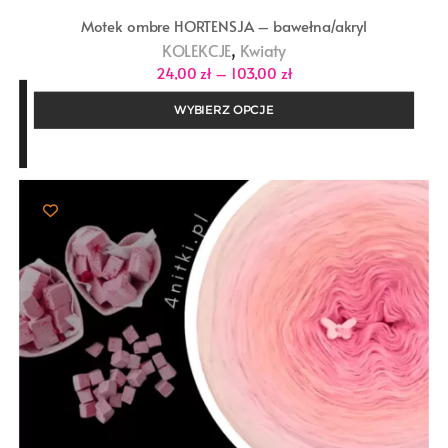
Motek ombre HORTENSJA – bawełna/akryl
,
KOLEKCJE
Kwiaty
Zakres
24,00
zł
–
103,00
zł
cen:
od
WYBIERZ OPCJE
24,00 zł
do
103,00 zł