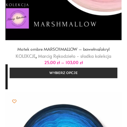
Motek ombre MARSCHMALLOW – bawełna/akryl
,
KOLEKCJE
Marcig Rękodzieło - słodka kolekcja
Zakres
25,00
zł
–
103,00
zł
cen:
od
WYBIERZ OPCJE
25,00 zł
do
103,00 zł