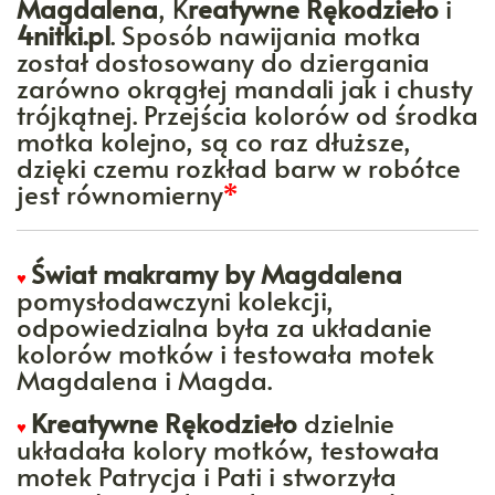
Magdalena
, K
reatywne Rękodzieło
i
4nitki.pl
. Sposób nawijania motka
został dostosowany do dziergania
zarówno okrągłej mandali jak i chusty
trójkątnej. Przejścia kolorów od środka
motka kolejno, są co raz dłuższe,
dzięki czemu rozkład barw w robótce
jest równomierny
*
Świat makramy by Magdalena
♥
pomysłodawczyni kolekcji,
odpowiedzialna była za układanie
kolorów motków i testowała motek
Magdalena i Magda.
Kreatywne Rękodzieło
dzielnie
♥
układała kolory motków, testowała
motek Patrycja i Pati i stworzyła