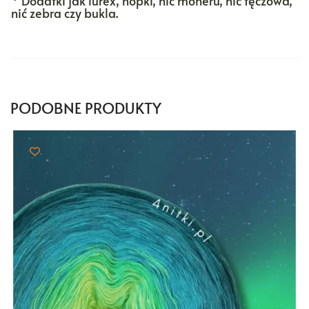
*
Dodatki jak lurex, nopki, nić moheru, nić tęczowa,
nić zebra czy bukla.
PODOBNE PRODUKTY