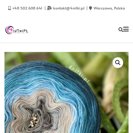
Skip
to
+48 502 608 641
kontakt@4nitki.pl
Warszawa, Polska
content