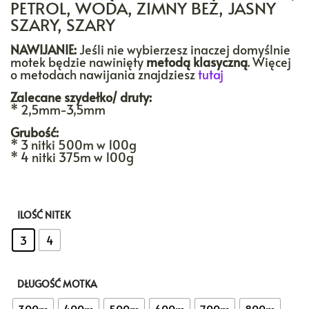
PETROL, WODA, ZIMNY BEŻ, JASNY
SZARY, SZARY
NAWIJANIE:
Jeśli nie wybierzesz inaczej domyślnie
motek będzie nawinięty
metodą klasyczną
. Więcej
o metodach nawijania znajdziesz
tutaj
Zalecane szydełko/ druty:
*
2,5mm-3,5mm
Grubość:
*
3 nitki 500m w 100g
*
4 nitki 375m w 100g
ILOŚĆ NITEK
: 3
3
4
DŁUGOŚĆ MOTKA
: 1000m