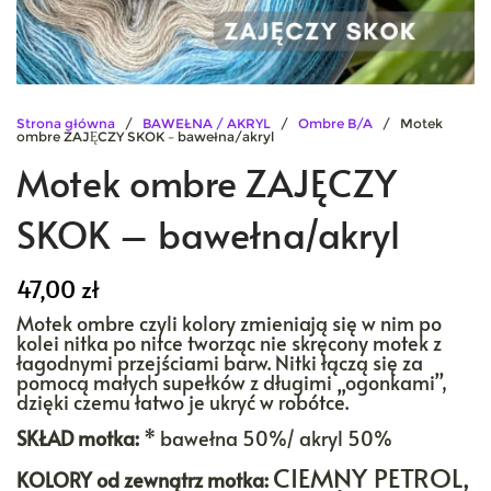
Strona główna
/
BAWEŁNA / AKRYL
/
Ombre B/A
/ Motek
ombre ZAJĘCZY SKOK – bawełna/akryl
Motek ombre ZAJĘCZY
SKOK – bawełna/akryl
47,00
zł
Motek ombre czyli kolory zmieniają się w nim po
kolei nitka po nitce tworząc nie skręcony motek z
łagodnymi przejściami barw. Nitki łączą się za
pomocą małych supełków z długimi „ogonkami”,
dzięki czemu łatwo je ukryć w robótce.
SKŁAD motka:
*
bawełna 50%/ akryl 50%
CIEMNY PETROL,
KOLORY
od zewnątrz motka: