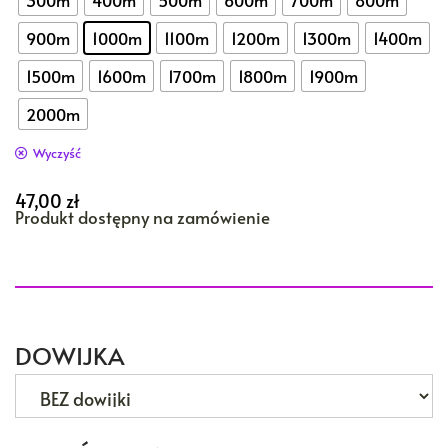
300m
400m
500m
600m
700m
800m
900m
1000m
1100m
1200m
1300m
1400m
1500m
1600m
1700m
1800m
1900m
2000m
Wyczyść
47,00
zł
Produkt dostępny na zamówienie
DOWIJKA