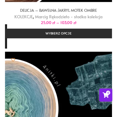
DELICJA – BAWEŁNA /AKRYL MOTEK OMBRE
,
KOLEKCJE
Marcig Rękodzieło - słodka kolekcja
Zakres
25,00
zł
–
103,00
zł
cen:
od
25,00 zł
WYBIERZ OPCJE
do
103,00 zł
0