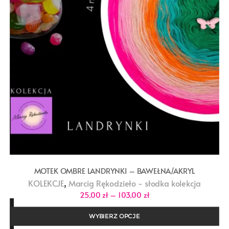
MOTEK OMBRE LANDRYNKI – BAWEŁNA/AKRYL
,
KOLEKCJE
Marcig Rękodzieło - słodka kolekcja
Zakres
25,00
zł
–
103,00
zł
cen:
od
25,00 zł
WYBIERZ OPCJE
do