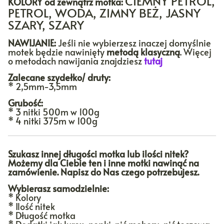
CIEMNY PETROL,
KOLORY
od zewnątrz motka:
PETROL, WODA, ZIMNY BEŻ, JASNY
SZARY, SZARY
NAWIJANIE:
Jeśli nie wybierzesz inaczej domyślnie
motek będzie nawinięty
metodą klasyczną
. Więcej
o metodach nawijania znajdziesz
tutaj
Zalecane szydełko/ druty:
*
2,5mm-3,5mm
Grubość:
*
3 nitki 500m w 100g
*
4 nitki 375m w 100g
Szukasz innej długości motka lub ilości nitek?
Możemy dla Ciebie ten i inne motki nawinąć na
zamówienie. Napisz do Nas czego potrzebujesz.
Wybierasz samodzielnie:
*
Kolory
*
Ilość nitek
*
Długość motka