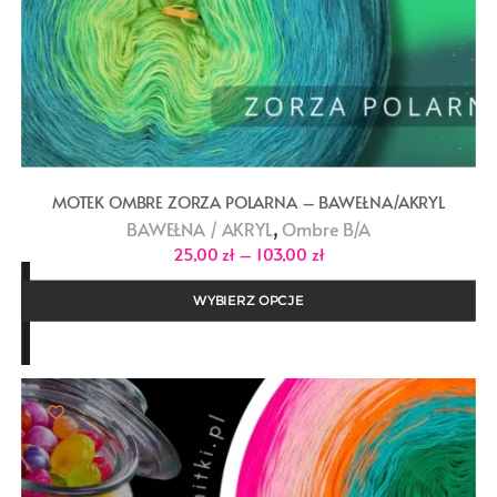
MOTEK OMBRE ZORZA POLARNA – BAWEŁNA/AKRYL
,
BAWEŁNA / AKRYL
Ombre B/A
Zakres
25,00
zł
–
103,00
zł
cen:
od
25,00 zł
WYBIERZ OPCJE
do
103,00 zł