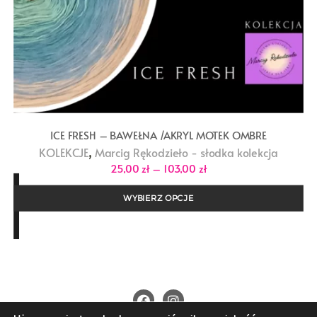
ICE FRESH – BAWEŁNA /AKRYL MOTEK OMBRE
,
KOLEKCJE
Marcig Rękodzieło - słodka kolekcja
Zakres
25,00
zł
–
103,00
zł
cen:
od
25,00 zł
WYBIERZ OPCJE
do
103,00 zł