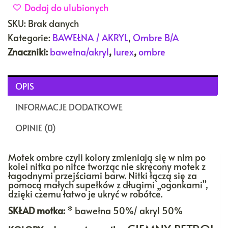
Dodaj do ulubionych
SKU:
Brak danych
Kategorie:
BAWEŁNA / AKRYL
,
Ombre B/A
Znaczniki:
bawełna/akryl
,
lurex
,
ombre
OPIS
INFORMACJE DODATKOWE
OPINIE (0)
Motek ombre czyli kolory zmieniają się w nim po
kolei nitka po nitce tworząc nie skręcony motek z
łagodnymi przejściami barw. Nitki łączą się za
pomocą małych supełków z długimi „ogonkami”,
dzięki czemu łatwo je ukryć w robótce.
SKŁAD motka:
*
bawełna 50%/ akryl 50%