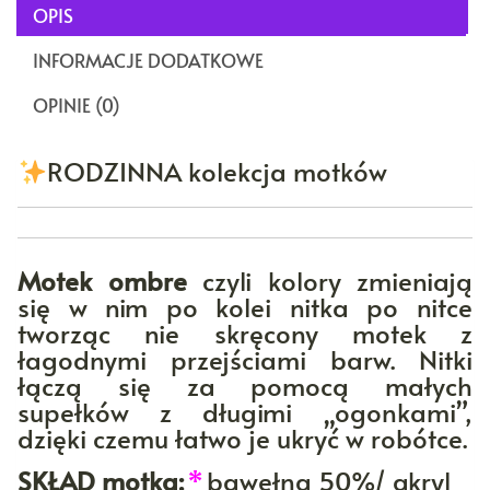
OPIS
INFORMACJE DODATKOWE
OPINIE (0)
RODZINNA kolekcja motków
Motek ombre
czyli kolory zmieniają
się w nim po kolei nitka po nitce
tworząc nie skręcony motek z
łagodnymi przejściami barw. Nitki
łączą się za pomocą małych
supełków z długimi „ogonkami”,
dzięki czemu łatwo je ukryć w robótce.
SKŁAD motka:
*
bawełna 50%/ akryl