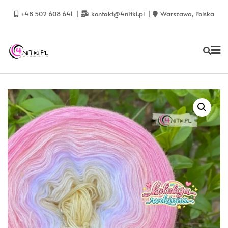
Skip
to
+48 502 608 641
kontakt@4nitki.pl
Warszawa, Polska
content