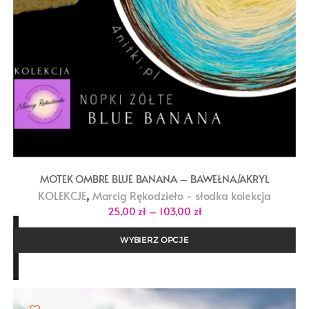
MOTEK OMBRE BLUE BANANA – BAWEŁNA/AKRYL
,
KOLEKCJE
Marcig Rękodzieło - słodka kolekcja
Zakres
25,00
zł
–
103,00
zł
cen:
od
25,00 zł
WYBIERZ OPCJE
do
103,00 zł