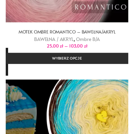
MOTEK OMBRE ROMANTICO – BAWEŁNA/AKRYL
,
BAWEŁNA / AKRYL
Ombre B/A
Zakres
25,00
zł
–
103,00
zł
cen:
od
25,00 zł
WYBIERZ OPCJE
do
103,00 zł