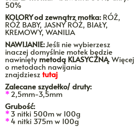
50%
KOLORY
od zewnątrz motka:
RÓŻ,
RÓŻ BABY, JASNY RÓŻ, BIAŁY,
KREMOWY, WANILIA
NAWIJANIE:
Jeśli nie wybierzesz
inaczej domyślnie motek będzie
nawinięty
metodą KLASYCZNĄ
. Więcej
o metodach nawijania
znajdziesz
tutaj
Zalecane szydełko/ druty:
*
2,5mm-3,5mm
Grubość:
*
3 nitki 500m w 100g
*
4 nitki 375m w 100g