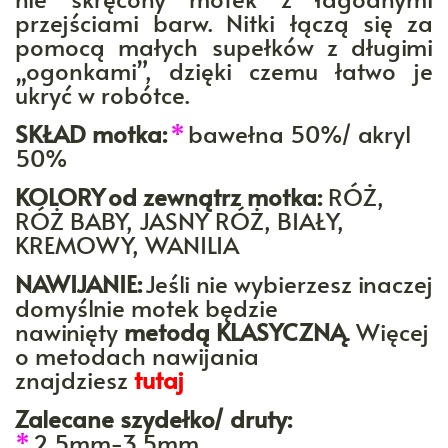
przejściami barw. Nitki łączą się za
pomocą małych supełków z długimi
„ogonkami”, dzięki czemu łatwo je
ukryć w robótce.
SKŁAD motka:
*
bawełna 50%/ akryl
50%
KOLORY
od zewnątrz motka:
RÓŻ,
RÓŻ BABY, JASNY RÓŻ, BIAŁY,
KREMOWY, WANILIA
NAWIJANIE:
Jeśli nie wybierzesz inaczej
domyślnie motek będzie
nawinięty
metodą KLASYCZNĄ
. Więcej
o metodach nawijania
znajdziesz
tutaj
Zalecane szydełko/ druty:
*
2,5mm-3,5mm