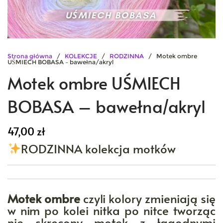
Strona główna
/
KOLEKCJE
/
RODZINNA
/ Motek ombre
UŚMIECH BOBASA – bawełna/akryl
Motek ombre UŚMIECH
BOBASA – bawełna/akryl
47,00
zł
RODZINNA kolekcja motków
Motek ombre
czyli kolory zmieniają się
w nim po kolei nitka po nitce tworząc
nie skręcony motek z łagodnymi