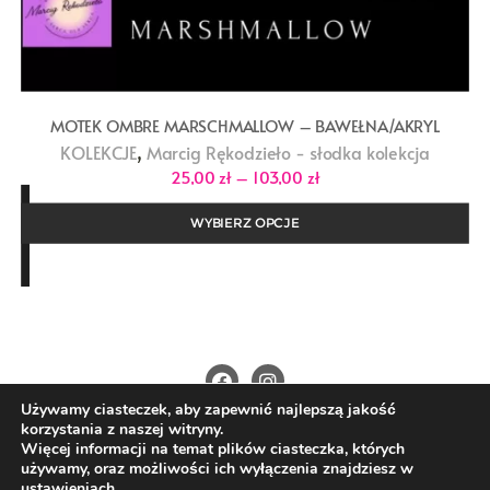
MOTEK OMBRE MARSCHMALLOW – BAWEŁNA/AKRYL
,
KOLEKCJE
Marcig Rękodzieło - słodka kolekcja
Zakres
25,00
zł
–
103,00
zł
cen:
od
25,00 zł
WYBIERZ OPCJE
do
103,00 zł
Używamy ciasteczek, aby zapewnić najlepszą jakość
O Nas
Kontakt
Polityka prywatności
korzystania z naszej witryny.
Regulamin
Wysyłka i płatności
Więcej informacji na temat plików ciasteczka, których
używamy, oraz możliwości ich wyłączenia znajdziesz w
Copyright ©2026 4nitki.pl . All rights reserved.
ustawieniach
.