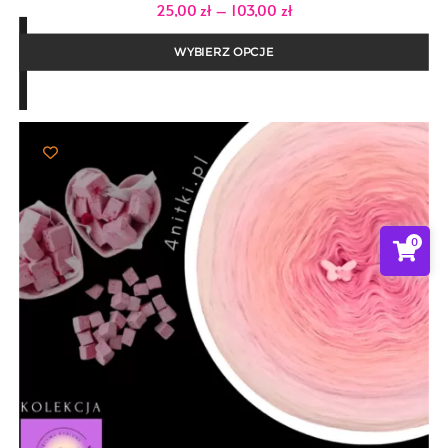
Zakres
25,00
zł
–
103,00
zł
cen:
od
25,00 zł
WYBIERZ OPCJE
do
103,00 zł
0