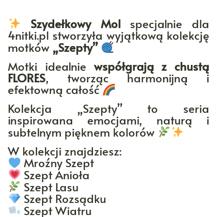
Szydełkowy Mol
specjalnie dla
4nitki.pl stworzyła wyjątkową kolekcję
motków
„Szepty”
Motki idealnie
współgrają z chustą
FLORES
, tworząc harmonijną i
efektowną całość
Kolekcja „Szepty” to seria
inspirowana emocjami, naturą i
subtelnym pięknem kolorów
W kolekcji znajdziesz:
Mroźny Szept
Szept Anioła
Szept Lasu
Szept Rozsądku
Szept Wiatru