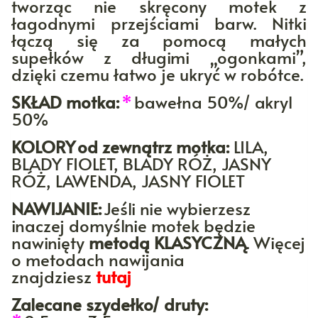
tworząc nie skręcony motek z
łagodnymi przejściami barw. Nitki
łączą się za pomocą małych
supełków z długimi „ogonkami”,
dzięki czemu łatwo je ukryć w robótce.
SKŁAD motka:
*
bawełna 50%/ akryl
50%
KOLORY
od zewnątrz motka:
LILA,
BLADY FIOLET, BLADY RÓŻ, JASNY
RÓŻ, LAWENDA, JASNY FIOLET
NAWIJANIE:
Jeśli nie wybierzesz
inaczej domyślnie motek będzie
nawinięty
metodą KLASYCZNĄ
. Więcej
o metodach nawijania
znajdziesz
tutaj
Zalecane szydełko/ druty: