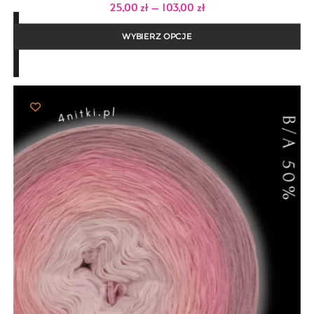
Zakres
25,00
zł
–
103,00
zł
cen:
od
25,00 zł
WYBIERZ OPCJE
do
103,00 zł