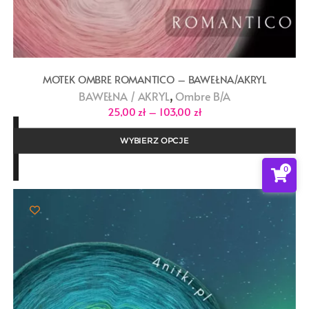
MOTEK OMBRE ROMANTICO – BAWEŁNA/AKRYL
,
BAWEŁNA / AKRYL
Ombre B/A
Zakres
25,00
zł
–
103,00
zł
cen:
od
25,00 zł
WYBIERZ OPCJE
do
103,00 zł
0