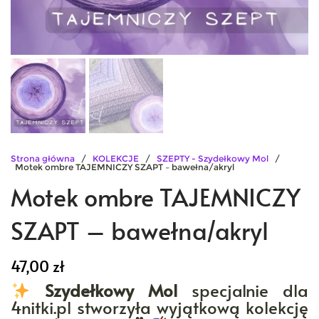
Strona główna
/
KOLEKCJE
/
SZEPTY - Szydełkowy Mol
/
Motek ombre TAJEMNICZY SZAPT – bawełna/akryl
Motek ombre TAJEMNICZY
SZAPT – bawełna/akryl
47,00
zł
Szydełkowy Mol
specjalnie dla
4nitki.pl stworzyła wyjątkową kolekcję