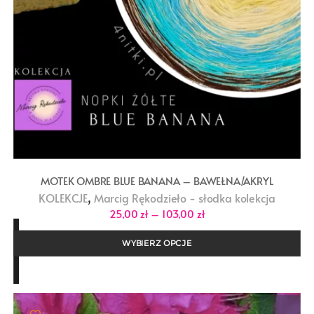
MOTEK OMBRE BLUE BANANA – BAWEŁNA/AKRYL
,
KOLEKCJE
Marcig Rękodzieło - słodka kolekcja
Zakres
25,00
zł
–
103,00
zł
cen:
od
25,00 zł
WYBIERZ OPCJE
do
103,00 zł