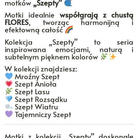
motków
„Szepty”
Motki idealnie
współgrają z chustą
FLORES
, tworząc harmonijną i
efektowną całość
Kolekcja „Szepty” to seria
inspirowana emocjami, naturą i
subtelnym pięknem kolorów
W kolekcji znajdziesz:
Mroźny Szept
Szept Anioła
Szept Lasu
Szept Rozsądku
Szept Wiatru
Tajemniczy Szept
Motki z kolekcji „Szepty” doskonale