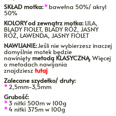
SKŁAD motka:
*
bawełna 50%/ akryl
50%
KOLORY
od zewnątrz motka:
LILA,
BLADY FIOLET, BLADY RÓŻ, JASNY
RÓŻ, LAWENDA, JASNY FIOLET
NAWIJANIE:
Jeśli nie wybierzesz inaczej
domyślnie motek będzie
nawinięty
metodą KLASYCZNĄ
. Więcej
o metodach nawijania
znajdziesz
tutaj
Zalecane szydełko/ druty:
*
2,5mm-3,5mm
Grubość:
*
3 nitki 500m w 100g
*
4 nitki 375m w 100g