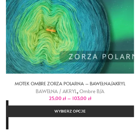
MOTEK OMBRE ZORZA POLARNA – BAWEŁNA/AKRYL
,
BAWEŁNA / AKRYL
Ombre B/A
Zakres
25,00
zł
–
103,00
zł
cen:
od
25,00 zł
WYBIERZ OPCJE
do
103,00 zł