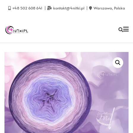
Skip
to
+48 502 608 641
kontakt@4nitki.pl
Warszawa, Polska
content