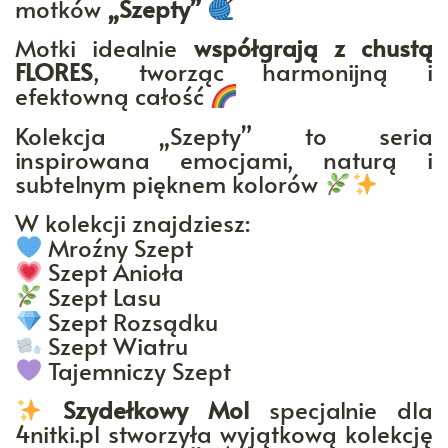
motków
„Szepty”
Motki idealnie
współgrają z chustą
FLORES
, tworząc harmonijną i
efektowną całość
Kolekcja „Szepty” to seria
inspirowana emocjami, naturą i
subtelnym pięknem kolorów
W kolekcji znajdziesz:
Mroźny Szept
Szept Anioła
Szept Lasu
Szept Rozsądku
Szept Wiatru
Tajemniczy Szept
Szydełkowy Mol
specjalnie dla
4nitki.pl stworzyła wyjątkową kolekcję