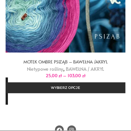
MOTEK OMBRE PSIZĄB – BAWEŁNA /AKRYL
,
Nietypowe rośliny
BAWEŁNA / AKRYL
Zakres
25,00
zł
–
103,00
zł
cen:
od
25,00 zł
WYBIERZ OPCJE
do
103,00 zł