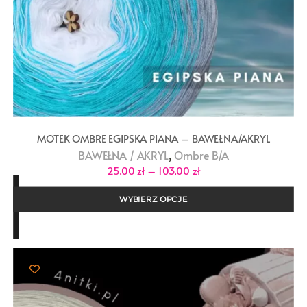
MOTEK OMBRE EGIPSKA PIANA – BAWEŁNA/AKRYL
,
BAWEŁNA / AKRYL
Ombre B/A
Zakres
25,00
zł
–
103,00
zł
cen:
od
25,00 zł
WYBIERZ OPCJE
do
103,00 zł