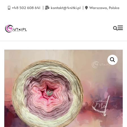
Skip
to
+48 502 608 641
kontakt@4nitki.pl
Warszawa, Polska
content