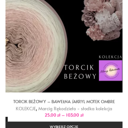
TORCIK BEŻOWY – BAWEŁNA /AKRYL MOTEK OMBRE
,
KOLEKCJE
Marcig Rękodzieło - słodka kolekcja
Zakres
25,00
zł
–
103,00
zł
cen:
od
25,00 zł
WYBIERZ OPCJE