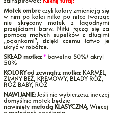
zainspirować!
Kliknij tutaj!
Motek ombre
czyli kolory zmieniają się
w nim po kolei nitka po nitce tworząc
nie skręcony motek z łagodnymi
przejściami barw. Nitki łączą się za
pomocą małych supełków z długimi
„ogonkami”, dzięki czemu łatwo je
ukryć w robótce.
SKŁAD motka:
*
bawełna 50%/ akryl
50%
KOLORY
od zewnątrz motka:
KARMEL,
ZIMNY BEŻ, KREMOWY, BLADY RÓŻ,
RÓŻ BABY, RÓŻ
NAWIJANIE:
Jeśli nie wybierzesz inaczej
domyślnie motek będzie
nawinięty
metodą KLASYCZNĄ
. Więcej
o metodach nawijania