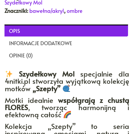
Szydełkowy Mol
Znaczniki:
bawełna/akryl
,
ombre
OPIS
INFORMACJE DODATKOWE
OPINIE (0)
Szydełkowy Mol
specjalnie dla
4nitki.pl stworzyła wyjątkową kolekcję
motków
„Szepty”
Motki idealnie
współgrają z chustą
FLORES
, tworząc harmonijną i
efektowną całość
Kolekcja „Szepty” to seria
inspirowana emocjami, naturą i