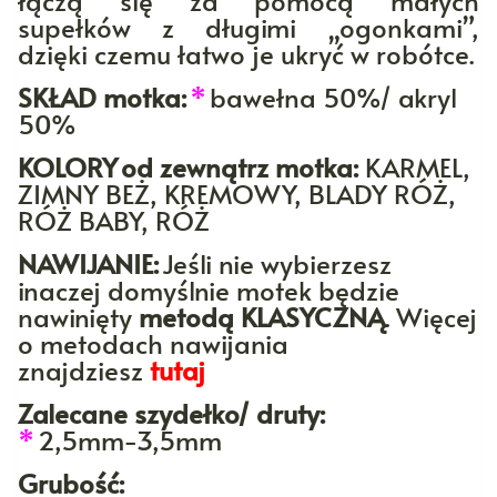
łączą się za pomocą małych
supełków z długimi „ogonkami”,
dzięki czemu łatwo je ukryć w robótce.
SKŁAD motka:
*
bawełna 50%/ akryl
50%
KOLORY
od zewnątrz motka:
KARMEL,
ZIMNY BEŻ, KREMOWY, BLADY RÓŻ,
RÓŻ BABY, RÓŻ
NAWIJANIE:
Jeśli nie wybierzesz
inaczej domyślnie motek będzie
nawinięty
metodą KLASYCZNĄ
. Więcej
o metodach nawijania
znajdziesz
tutaj
Zalecane szydełko/ druty:
*
2,5mm-3,5mm
Grubość: