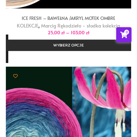
ICE FRESH – BAWEŁNA /AKRYL MOTEK OMBRE
,
KOLEKCJE
Marcig Rękodzieło - słodka kolekcja
Zakres
25,00
zł
–
103,00
zł
0
cen:
od
25,00 zł
WYBIERZ OPCJE
do
103,00 zł