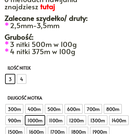
znajdziesz
tutaj
Zalecane szydełko/ druty:
*
2,5mm-3,5mm
Grubość:
*
3 nitki 500m w 100g
*
4 nitki 375m w 100g
ILOŚĆ NITEK
: 3
3
4
DŁUGOŚĆ MOTKA
: 1000m
300m
400m
500m
600m
700m
800m
900m
1000m
1100m
1200m
1300m
1400m
1500m
1600m
1700m
1800m
1900m