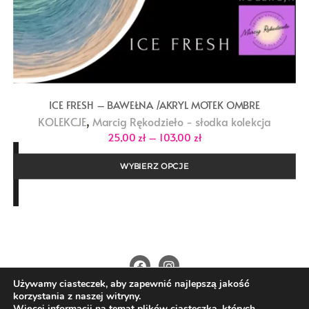
ICE FRESH – BAWEŁNA /AKRYL MOTEK OMBRE
,
KOLEKCJE
Marcig Rękodzieło - słodka kolekcja
Zakres
25,00
zł
–
103,00
zł
cen:
od
25,00 zł
WYBIERZ OPCJE
do
103,00 zł
Używamy ciasteczek, aby zapewnić najlepszą jakość
O Nas
Kontakt
Polityka prywatności
korzystania z naszej witryny.
Regulamin
Wysyłka i płatności
Więcej informacji na temat plików ciasteczka, których