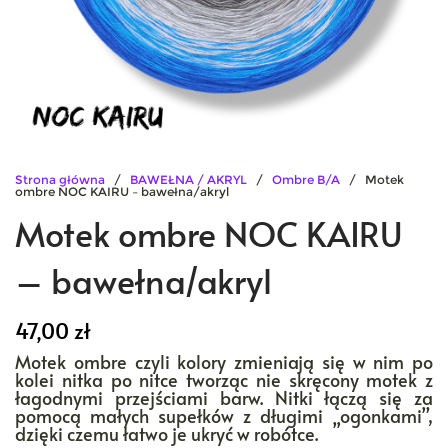
Strona główna
/
BAWEŁNA / AKRYL
/
Ombre B/A
/ Motek
ombre NOC KAIRU – bawełna/akryl
Motek ombre NOC KAIRU
– bawełna/akryl
47,00
zł
Motek ombre czyli kolory zmieniają się w nim po
kolei nitka po nitce tworząc nie skręcony motek z
łagodnymi przejściami barw. Nitki łączą się za
pomocą małych supełków z długimi „ogonkami”,
dzięki czemu łatwo je ukryć w robótce.