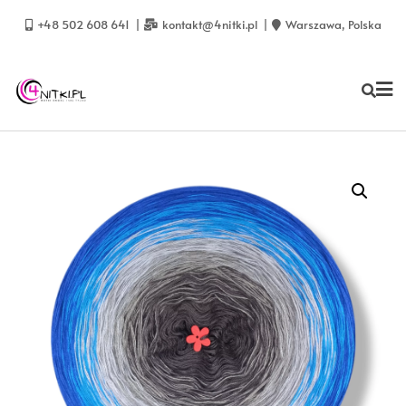
Skip
to
+48 502 608 641
kontakt@4nitki.pl
Warszawa, Polska
content