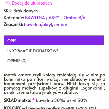
Dodaj do ulubionych
SKU:
Brak danych
Kategorie:
BAWEŁNA / AKRYL
,
Ombre B/A
Znaczniki:
bawełna/akryl
,
ombre
OPIS
INFORMACJE DODATKOWE
OPINIE (0)
Motek ombre czyli kolory zmieniają się w nim po
kolei nitka po nitce tworząc nie skręcony motek z
łagodnymi przejściami barw. Nitki łączą się za
pomocą małych supełków z długimi „ogonkami”,
dzięki czemu łatwo je ukryć w robótce.
SKŁAD motka:
*
bawełna 50%/ akryl 50%
KOLORY
od zewnątrz motka:
CHABER, LAZUR, STAL,