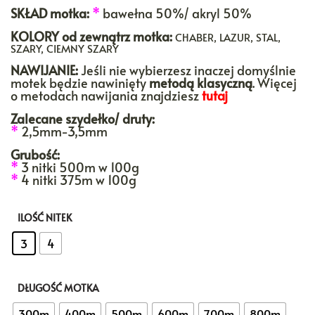
SKŁAD motka:
*
bawełna 50%/ akryl 50%
KOLORY
od zewnątrz motka:
CHABER, LAZUR, STAL,
SZARY, CIEMNY SZARY
NAWIJANIE:
Jeśli nie wybierzesz inaczej domyślnie
motek będzie nawinięty
metodą klasyczną
. Więcej
o metodach nawijania znajdziesz
tutaj
Zalecane szydełko/ druty:
*
2,5mm-3,5mm
Grubość:
*
3 nitki 500m w 100g
*
4 nitki 375m w 100g
ILOŚĆ NITEK
: 3
3
4
DŁUGOŚĆ MOTKA
: 1000m
300m
400m
500m
600m
700m
800m