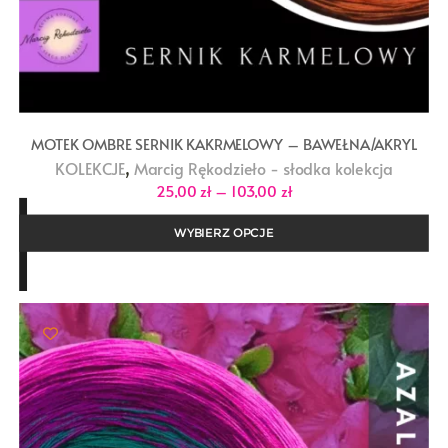
MOTEK OMBRE SERNIK KAKRMELOWY – BAWEŁNA/AKRYL
,
KOLEKCJE
Marcig Rękodzieło - słodka kolekcja
Zakres
25,00
zł
–
103,00
zł
cen:
od
25,00 zł
WYBIERZ OPCJE
do
103,00 zł