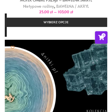
,
Nietypowe rośliny
BAWEŁNA / AKRYL
Zakres
25,00
zł
–
103,00
zł
cen:
od
25,00 zł
WYBIERZ OPCJE
do
103,00 zł
0