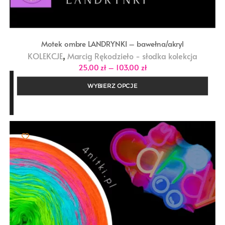
Motek ombre LANDRYNKI – bawełna/akryl
,
KOLEKCJE
Marcig Rękodzieło - słodka kolekcja
Zakres
25,00
zł
–
103,00
zł
cen:
od
WYBIERZ OPCJE
25,00 zł
do
103,00 zł