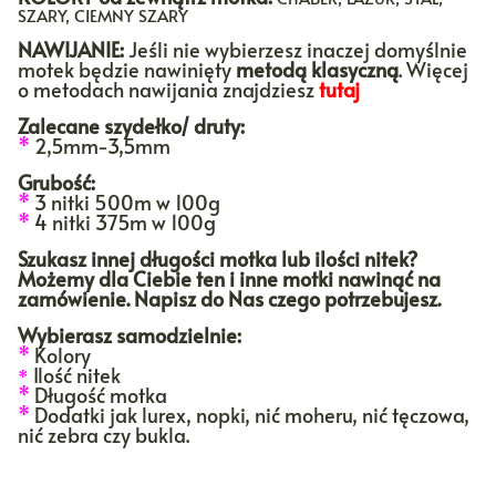
SZARY, CIEMNY SZARY
NAWIJANIE:
Jeśli nie wybierzesz inaczej domyślnie
motek będzie nawinięty
metodą klasyczną
. Więcej
o metodach nawijania znajdziesz
tutaj
Zalecane szydełko/ druty:
*
2,5mm-3,5mm
Grubość:
*
3 nitki 500m w 100g
*
4 nitki 375m w 100g
Szukasz innej długości motka lub ilości nitek?
Możemy dla Ciebie ten i inne motki nawinąć na
zamówienie. Napisz do Nas czego potrzebujesz.
Wybierasz samodzielnie:
*
Kolory
Ilość nitek
*
*
Długość motka
*
Dodatki jak lurex, nopki, nić moheru, nić tęczowa,
nić zebra czy bukla.