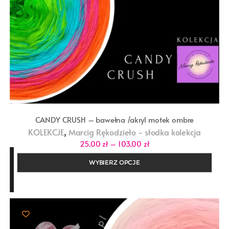
CANDY CRUSH – bawełna /akryl motek ombre
,
KOLEKCJE
Marcig Rękodzieło - słodka kolekcja
Zakres
25,00
zł
–
103,00
zł
cen:
od
WYBIERZ OPCJE
25,00 zł
do
103,00 zł