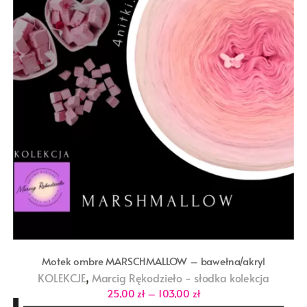
Motek ombre MARSCHMALLOW – bawełna/akryl
,
KOLEKCJE
Marcig Rękodzieło - słodka kolekcja
Zakres
25,00
zł
–
103,00
zł
cen: