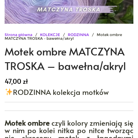
Strona główna
/
KOLEKCJE
/
RODZINNA
/ Motek ombre
MATCZYNA TROSKA – bawełna/akryl
Motek ombre MATCZYNA
TROSKA – bawełna/akryl
47,00
zł
RODZINNA kolekcja motków
Motek ombre
czyli kolory zmieniają się
w nim po kolei nitka po nitce tworząc
nie skręcony motek z łagodnymi