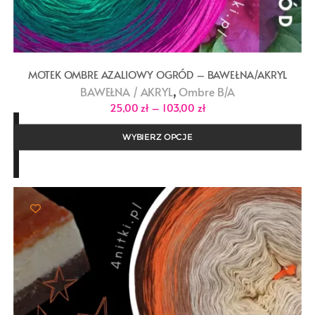
MOTEK OMBRE AZALIOWY OGRÓD – BAWEŁNA/AKRYL
,
BAWEŁNA / AKRYL
Ombre B/A
Zakres
25,00
zł
–
103,00
zł
cen:
od
25,00 zł
WYBIERZ OPCJE
do
103,00 zł