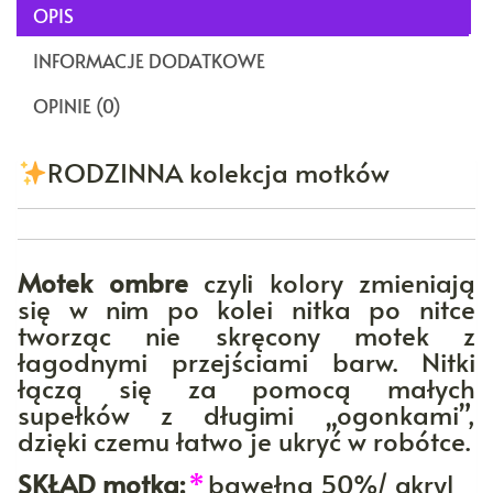
OPIS
INFORMACJE DODATKOWE
OPINIE (0)
RODZINNA kolekcja motków
Motek ombre
czyli kolory zmieniają
się w nim po kolei nitka po nitce
tworząc nie skręcony motek z
łagodnymi przejściami barw. Nitki
łączą się za pomocą małych
supełków z długimi „ogonkami”,
dzięki czemu łatwo je ukryć w robótce.
SKŁAD motka:
*
bawełna 50%/ akryl