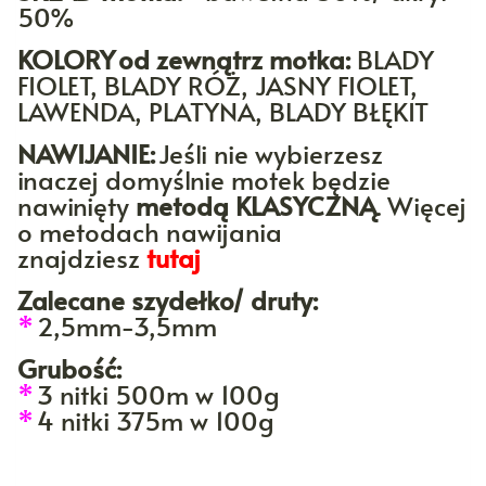
50%
KOLORY
od zewnątrz motka:
BLADY
FIOLET, BLADY RÓŻ, JASNY FIOLET,
LAWENDA, PLATYNA, BLADY BŁĘKIT
NAWIJANIE:
Jeśli nie wybierzesz
inaczej domyślnie motek będzie
nawinięty
metodą KLASYCZNĄ
. Więcej
o metodach nawijania
znajdziesz
tutaj
Zalecane szydełko/ druty:
*
2,5mm-3,5mm
Grubość:
*
3 nitki 500m w 100g
*
4 nitki 375m w 100g