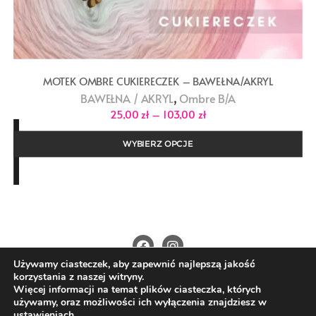
MOTEK OMBRE CUKIERECZEK – BAWEŁNA/AKRYL
,
BAWEŁNA / AKRYL
Ombre B/A
Zakres
25,00
zł
–
103,00
zł
cen:
od
25,00 zł
WYBIERZ OPCJE
do
103,00 zł
Używamy ciasteczek, aby zapewnić najlepszą jakość
O Nas
Kontakt
Polityka prywatności
korzystania z naszej witryny.
Regulamin
Wysyłka i płatności
Więcej informacji na temat plików ciasteczka, których
używamy, oraz możliwości ich wyłączenia znajdziesz w
Copyright ©2026 4nitki.pl . All rights reserved.
ustawieniach
.