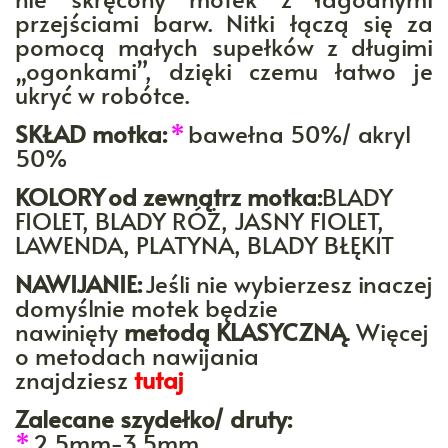
przejściami barw. Nitki łączą się za
pomocą małych supełków z długimi
„ogonkami”, dzięki czemu łatwo je
ukryć w robótce.
SKŁAD motka:
*
bawełna 50%/ akryl
50%
KOLORY
od zewnątrz motka:
BLADY
FIOLET, BLADY RÓŻ, JASNY FIOLET,
LAWENDA, PLATYNA, BLADY BŁĘKIT
NAWIJANIE:
Jeśli nie wybierzesz inaczej
domyślnie motek będzie
nawinięty
metodą KLASYCZNĄ
. Więcej
o metodach nawijania
znajdziesz
tutaj
Zalecane szydełko/ druty:
*
2,5mm-3,5mm