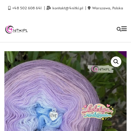
Skip
to
+48 502 608 641
kontakt@4nitki.pl
Warszawa, Polska
content