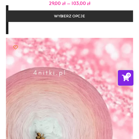
Zakres
29,00
zł
–
103,00
zł
cen:
od
29,00 zł
WYBIERZ OPCJE
do
103,00 zł
0