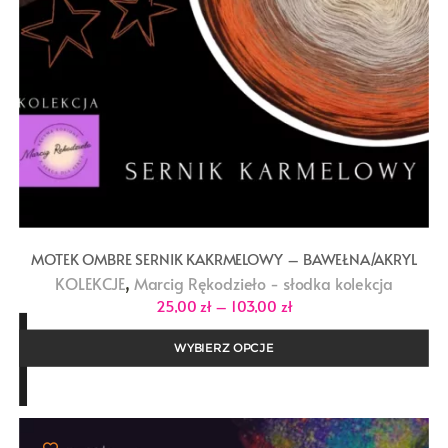
MOTEK OMBRE SERNIK KAKRMELOWY – BAWEŁNA/AKRYL
,
KOLEKCJE
Marcig Rękodzieło - słodka kolekcja
Zakres
25,00
zł
–
103,00
zł
cen:
od
25,00 zł
WYBIERZ OPCJE
do
103,00 zł