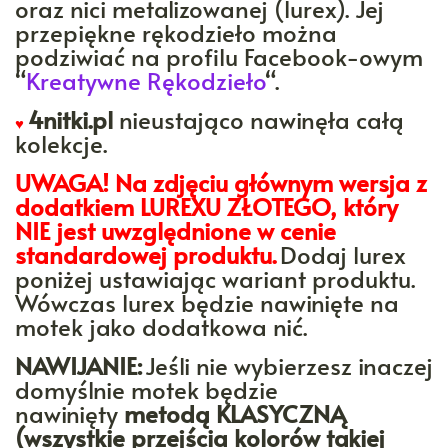
oraz nici metalizowanej (lurex). Jej
przepiękne rękodzieło można
podziwiać na profilu Facebook-owym
“
Kreatywne Rękodzieło
“.
4nitki.pl
nieustająco nawinęła całą
♥
kolekcje.
UWAGA! Na zdjęciu głównym wersja z
dodatkiem LUREXU ZŁOTEGO, który
NIE jest uwzględnione w cenie
standardowej produktu.
Dodaj lurex
poniżej ustawiając wariant produktu.
Wówczas lurex będzie nawinięte na
motek jako dodatkowa nić.
NAWIJANIE:
Jeśli nie wybierzesz inaczej
domyślnie motek będzie
nawinięty
metodą KLASYCZNĄ
(wszystkie przejścia kolorów takiej