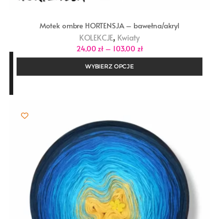
Motek ombre HORTENSJA – bawełna/akryl
,
KOLEKCJE
Kwiaty
Zakres
24,00
zł
–
103,00
zł
cen:
od
WYBIERZ OPCJE
24,00 zł
do
103,00 zł