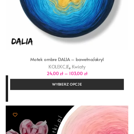
Motek ombre DALIA – bawełna/akryl
,
KOLEKCJE
Kwiaty
Zakres
24,00
zł
–
103,00
zł
cen:
od
WYBIERZ OPCJE
24,00 zł
do
103,00 zł