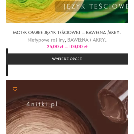
MOTEK OMBRE JĘZYK TEŚCIOWEJ – BAWEŁNA /AKRYL
,
Nietypowe rośliny
BAWEŁNA / AKRYL
Zakres
25,00
zł
–
103,00
zł
cen:
od
25,00 zł
WYBIERZ OPCJE
do
103,00 zł