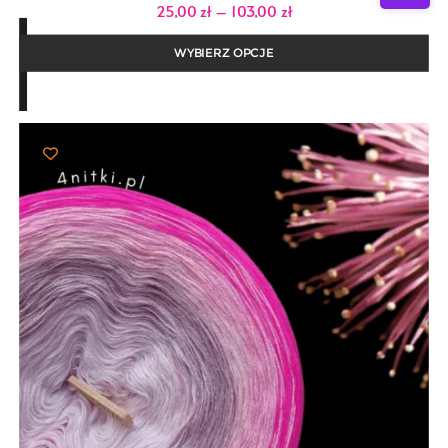
Zakres
25,00
zł
–
103,00
zł
cen:
od
25,00 zł
WYBIERZ OPCJE
do
103,00 zł