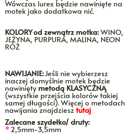
Wówczas lurex będzie nawinięte na
motek jako dodatkowa nić.
KOLORY
od zewnątrz motka:
WINO,
JEŻYNA, PURPURA, MALINA, NEON
RÓŻ
NAWIJANIE:
Jeśli nie wybierzesz
inaczej domyślnie motek będzie
nawinięty
metodą KLASYCZNĄ
(wszystkie przejścia kolorów takiej
samej długości)
. Więcej o metodach
nawijania znajdziesz
tutaj
Zalecane szydełko/ druty:
*
2,5mm-3,5mm