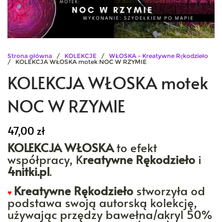
Strona główna
/
KOLEKCJE
/
WŁOSKA - Kreatywne Rękodzieło
/ KOLEKCJA WŁOSKA motek NOC W RZYMIE
KOLEKCJA WŁOSKA motek
NOC W RZYMIE
47,00
zł
KOLEKCJA WŁOSKA
to efekt
współpracy, K
reatywne Rękodzieło
i
4nitki.pl
.
Kreatywne Rękodzieło
stworzyła od
♥
podstawa swoją autorską kolekcję,
używając przędzy bawełna/akryl 50%