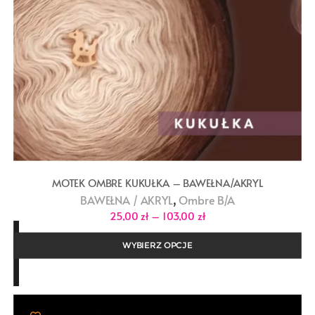
MOTEK OMBRE KUKUŁKA – BAWEŁNA/AKRYL
,
BAWEŁNA / AKRYL
Ombre B/A
Zakres
25,00
zł
–
103,00
zł
cen:
od
25,00 zł
WYBIERZ OPCJE
do
103,00 zł