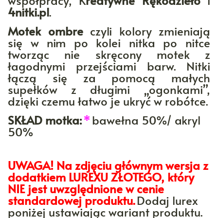
współpracy, K
reatywne Rękodzieło
i
4nitki.pl
.
Motek ombre
czyli kolory zmieniają
się w nim po kolei nitka po nitce
tworząc nie skręcony motek z
łagodnymi przejściami barw. Nitki
łączą się za pomocą małych
supełków z długimi „ogonkami”,
dzięki czemu łatwo je ukryć w robótce.
SKŁAD motka:
*
bawełna 50%/ akryl
50%
UWAGA! Na zdjęciu głównym wersja z
dodatkiem LUREXU ZŁOTEGO, który
NIE jest uwzględnione w cenie
standardowej produktu.
Dodaj lurex
poniżej ustawiając wariant produktu.