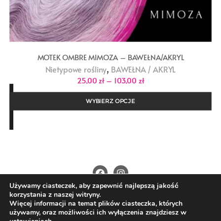
MOTEK OMBRE MIMOZA – BAWEŁNA/AKRYL
,
Nietypowe rośliny
BAWEŁNA / AKRYL
Zakres
25,00
zł
–
103,00
zł
cen:
od
25,00 zł
WYBIERZ OPCJE
do
103,00 zł
Używamy ciasteczek, aby zapewnić najlepszą jakość
O Nas
Kontakt
Polityka prywatności
korzystania z naszej witryny.
Regulamin
Wysyłka i płatności
Więcej informacji na temat plików ciasteczka, których
używamy, oraz możliwości ich wyłączenia znajdziesz w
Copyright ©2026 4nitki.pl . All rights reserved.