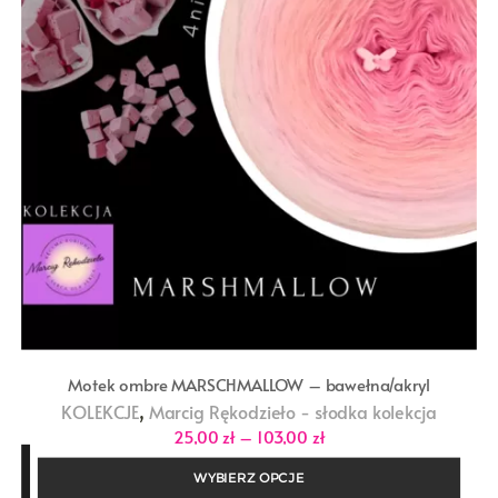
Motek ombre MARSCHMALLOW – bawełna/akryl
,
KOLEKCJE
Marcig Rękodzieło - słodka kolekcja
Zakres
25,00
zł
–
103,00
zł
cen:
od
WYBIERZ OPCJE
25,00 zł