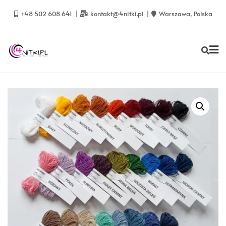
Skip
to
+48 502 608 641
kontakt@4nitki.pl
Warszawa, Polska
content