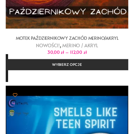
MOTEK PAŹDZIERNIKOWY ZACHÓD MERINO/AKRYL
,
NOWOŚCI!
MERINO / AKRYL
Zakres
30,00
zł
–
112,00
zł
cen:
od
30,00 zł
WYBIERZ OPCJE
do
112,00 zł