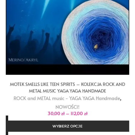
MOTEK SMELLS LIKE TEEN SPIRITS – KOLEKCJA ROCK AND
METAL MUSIC YAGA YAGA HANDMADE
,
ROCK and METAL music - YAGA YAGA Handmade
NOWOŚCI!
Zakres
30,00
zł
–
112,00
zł
cen:
od
30,00 zł
WYBIERZ OPCJE
do