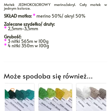
Motek JEDNOKOLOROWY merino/akryl. Cały motek w
jednym kolorze.
SKŁAD motka:
*
merino 50%/ akryl 50%
Zalecane szydełko/ druty:
*
2,5mm-3,5mm
Grubość:
*
3 nitki 565m w 100g
*
4 nitki 350m w 100g
Może spodoba się również…