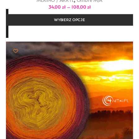
MERINO / AKRYL
Ombre M/A
Zakres
34,00
zł
–
108,00
zł
cen:
od
34,00 zł
WYBIERZ OPCJE
do
108,00 zł