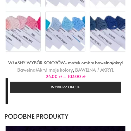
WŁASNY WYBÓR KOLORÓW- motek ombre bawełna/akryl
,
Bawełna/Akryl moje kolory
BAWEŁNA / AKRYL
Zakres
24,00
zł
–
103,00
zł
cen:
od
WYBIERZ OPCJE
24,00 zł
do
103,00 zł
PODOBNE PRODUKTY