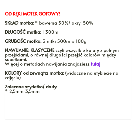
OD RĘKI MOTEK GOTOWY!
SKŁAD motka:
* bawełna 50%/ akryl 50%
DŁUGOŚĆ motka:
1 300m
GRUBOŚC motka:
3 nitki 500m w 100g
NAWIJANIE:
KLASYCZNE
czyli wszystkie kolory z pełnym
przejściami, o równej długości przejść kolorów między
supełkami.
Więcej o metodach nawijania znajdziesz
tutaj
KOLORY
od zewnątrz motka:
(widoczne na etykiecie na
zdjęciu)
Zalecane szydełko/ druty:
* 2,5mm-3,5mm