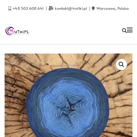
Skip
to
+48 502 608 641
kontakt@4nitki.pl
Warszawa, Polska
content