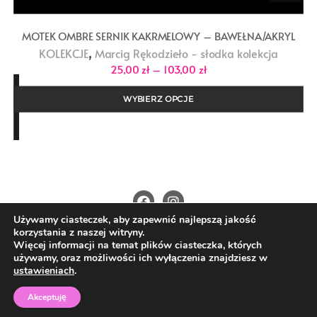
MOTEK OMBRE SERNIK KAKRMELOWY – BAWEŁNA/AKRYL
,
KOLEKCJE
Marcig Rękodzieło - słodka kolekcja
Zakres
25,00
zł
–
103,00
zł
cen:
od
25,00 zł
WYBIERZ OPCJE
do
103,00 zł
Używamy ciasteczek, aby zapewnić najlepszą jakość
O Nas
Kontakt
Polityka prywatności
korzystania z naszej witryny.
Regulamin
Wysyłka i płatności
Więcej informacji na temat plików ciasteczka, których
używamy, oraz możliwości ich wyłączenia znajdziesz w
Copyright ©2026 4nitki.pl . All rights reserved.
ustawieniach
.
Powered by
WordPress
&
Designed by
Bizberg Themes
Akceptuję