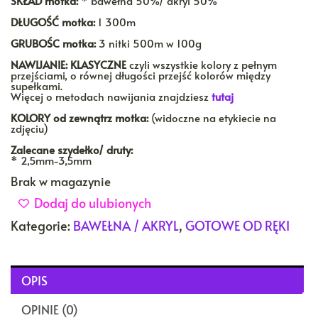
SKŁAD motka:
* bawełna 50%/ akryl 50%
DŁUGOŚĆ motka:
1 300m
GRUBOŚC motka:
3 nitki 500m w 100g
NAWIJANIE:
KLASYCZNE
czyli wszystkie kolory z pełnym
przejściami, o równej długości przejść kolorów między
supełkami.
Więcej o metodach nawijania znajdziesz
tutaj
KOLORY
od zewnątrz motka:
(widoczne na etykiecie na
zdjęciu)
Zalecane szydełko/ druty:
* 2,5mm-3,5mm
Brak w magazynie
Dodaj do ulubionych
Kategorie:
BAWEŁNA / AKRYL
,
GOTOWE OD RĘKI
OPIS
OPINIE (0)