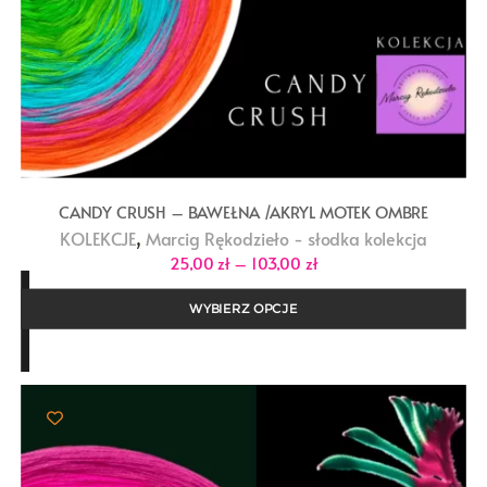
CANDY CRUSH – BAWEŁNA /AKRYL MOTEK OMBRE
,
KOLEKCJE
Marcig Rękodzieło - słodka kolekcja
Zakres
25,00
zł
–
103,00
zł
cen:
od
25,00 zł
WYBIERZ OPCJE
do
103,00 zł