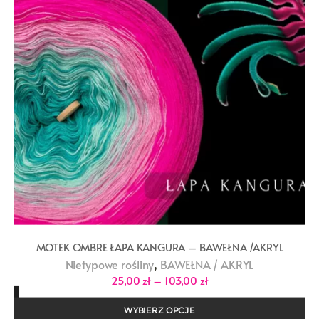
MOTEK OMBRE ŁAPA KANGURA – BAWEŁNA /AKRYL
,
Nietypowe rośliny
BAWEŁNA / AKRYL
Zakres
25,00
zł
–
103,00
zł
cen:
od
25,00 zł
WYBIERZ OPCJE