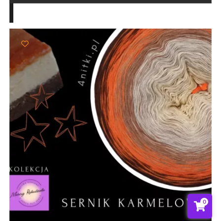
do
103,00 zł
0