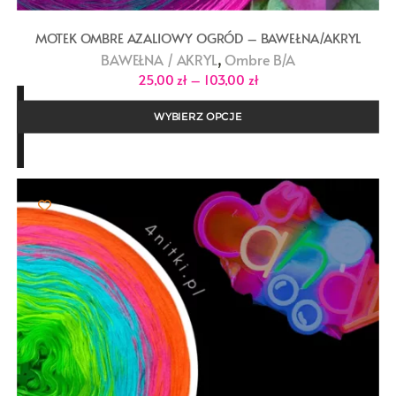
MOTEK OMBRE AZALIOWY OGRÓD – BAWEŁNA/AKRYL
,
BAWEŁNA / AKRYL
Ombre B/A
Zakres
25,00
zł
–
103,00
zł
cen:
od
25,00 zł
WYBIERZ OPCJE
do
103,00 zł