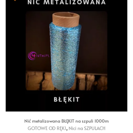
Nić metalizowana BŁĘKIT na szpuli 1000m
,
GOTOWE OD RĘKI
Nici na SZPULACH