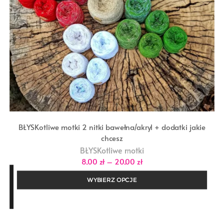
BŁYSKotliwe motki 2 nitki bawełna/akryl + dodatki jakie
chcesz
BŁYSKotliwe motki
Zakres
8,00
zł
–
20,00
zł
cen:
od
WYBIERZ OPCJE
8,00 zł
do
20,00 zł