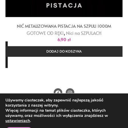
NIĆ METALIZOWANA PISTACJA NA SZPULI 1000M
,
GOTOWE OD RĘKI
Nici na SZPULACH
6,90
zł
DODAJ DO KOSZYKA
Używamy ciasteczek, aby zapewnić najlepszą jakość
O Nas
Kontakt
Polityka prywatności
korzystania z naszej witryny.
Regulamin
Wysyłka i płatności
Więcej informacji na temat plików ciasteczka, których
używamy, oraz możliwości ich wyłączenia znajdziesz w
Copyright ©2026 4nitki.pl . All rights reserved.
ustawieniach
.
Powered by
WordPress
&
Designed by