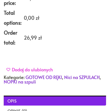
szpuli
price:
GŁĘBOKA
ZIELEŃ
Total
na
0,00
zł
szpuli
options:
1000m
Order
26,99
zł
total:
Dodaj do ulubionych
Kategorie:
GOTOWE OD RĘKI
,
Nici na SZPULACH
,
NOPKI na szpuli
OPIS