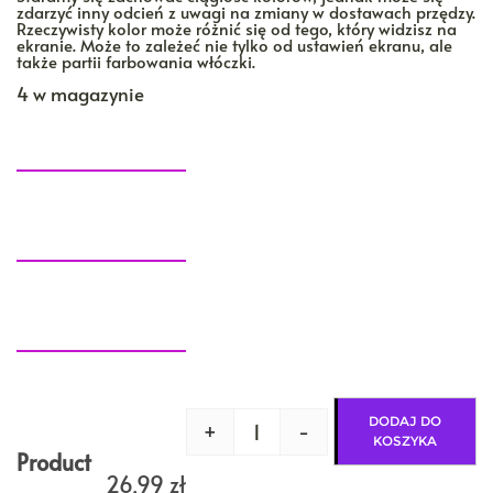
zdarzyć inny odcień z uwagi na zmiany w dostawach przędzy.
Rzeczywisty kolor może różnić się od tego, który widzisz na
ekranie. Może to zależeć nie tylko od ustawień ekranu, ale
także partii farbowania włóczki.
4 w magazynie
DODAJ DO
+
-
ilość
KOSZYKA
NOPKI
Product
na
26,99
zł