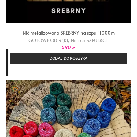
Nić metalizowana SREBRNY na szpuli 1000m
,
GOTOWE OD RĘKI
Nici na SZPULACH
6,90
zł
DODAJ DO KOSZYKA