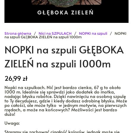
Strona główna
/
Nici na SZPULACH
/
NOPKI na szpuli
/ NOPKI
na szpuli GŁĘBOKA ZIELEŃ na szpuli 1000m
NOPKI na szpuli GŁĘBOKA
ZIELEŃ na szpuli 1000m
26,99
zł
Nopki na szpulkach. Nić jest bardzo cienka, 67 g to około
1000 m. Idealnie się sprawdzi jako dodatek do motka,
nadając błysku robótce. Dzięki nawinięciu na osobną szpulę
to Ty decydujesz, gdzie i kiedy dodasz odrobinę błysku. Może
po całości, ale może tylko w jednym motywie, na pierwszych
rzędach, a może na końcowych? Możliwości jest bardzo
dużo!
Uwaga:
Staramy się zachować ciągłość kolorów, jednak może się