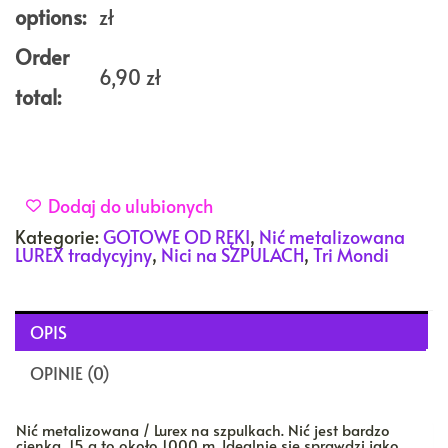
options:
zł
Order
6,90
zł
total:
Dodaj do ulubionych
Kategorie:
GOTOWE OD RĘKI
,
Nić metalizowana
LUREX tradycyjny
,
Nici na SZPULACH
,
Tri Mondi
OPIS
OPINIE (0)
Nić metalizowana / Lurex na szpulkach. Nić jest bardzo
cienka, 15 g to około 1000 m. Idealnie się sprawdzi jako