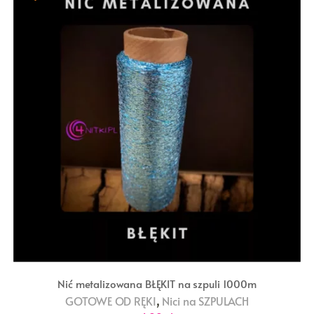
Nić metalizowana BŁĘKIT na szpuli 1000m
,
GOTOWE OD RĘKI
Nici na SZPULACH