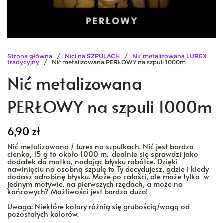
Strona główna
/
Nici na SZPULACH
/
Nić metalizowana LUREX
tradycyjny
/ Nić metalizowana PERŁOWY na szpuli 1000m
Nić metalizowana
PERŁOWY na szpuli 1000m
6,90
zł
Nić metalizowana / Lurex na szpulkach. Nić jest bardzo
cienka, 15 g to około 1000 m. Idealnie się sprawdzi jako
dodatek do motka, nadając błysku robótce. Dzięki
nawinięciu na osobną szpulę to Ty decydujesz, gdzie i kiedy
dodasz odrobinę błysku. Może po całości, ale może tylko w
jednym motywie, na pierwszych rzędach, a może na
końcowych? Możliwości jest bardzo dużo!
Uwaga: Niektóre kolory różnią się grubością/wagą od
pozostałych kolorów.