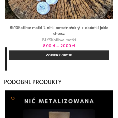
BŁYSKotliwe motki 2 nitki bawełna/akryl + dodatki jakie
chcesz
BŁYSKotliwe motki
Zakres
8,00
zł
–
20,00
zł
cen:
od
WYBIERZ OPCJE
8,00 zł
do
20,00 zł
PODOBNE PRODUKTY