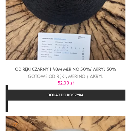
OD RĘKI CZARNY 1140M MERINO 50%/ AKRYL 50%
,
GOTOWE OD RĘKI
MERINO / AKRYL
52,00
zł
DODAJ DO KOSZYKA