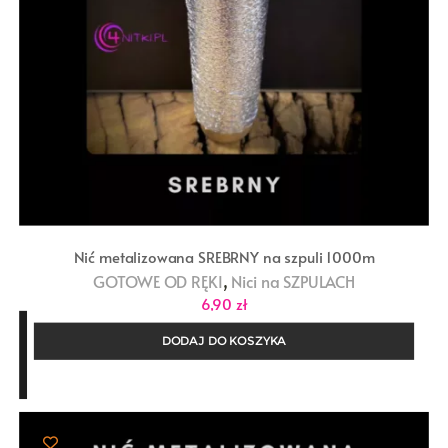
Nić metalizowana SREBRNY na szpuli 1000m
,
GOTOWE OD RĘKI
Nici na SZPULACH
6,90
zł
DODAJ DO KOSZYKA