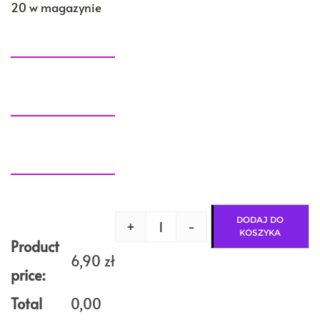
20 w magazynie
DODAJ DO
+
-
ilość
KOSZYKA
Nić
Product
metalizowana
6,90
zł
PERŁOWY
price:
na
szpuli
Total
0,00
1000m