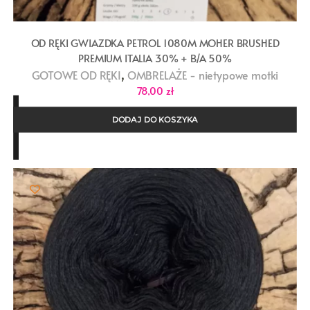
OD RĘKI GWIAZDKA PETROL 1080M MOHER BRUSHED
PREMIUM ITALIA 30% + B/A 50%
,
GOTOWE OD RĘKI
OMBRELAŻE - nietypowe motki
78,00
zł
DODAJ DO KOSZYKA