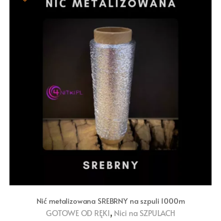
Nić metalizowana SREBRNY na szpuli 1000m
,
GOTOWE OD RĘKI
Nici na SZPULACH