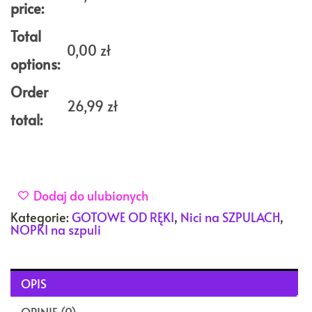
szpuli
price:
CZARNE
SREBRO
Total
na
0,00
zł
szpuli
options:
1000m
Order
26,99
zł
total:
Dodaj do ulubionych
Kategorie:
GOTOWE OD RĘKI
,
Nici na SZPULACH
,
NOPKI na szpuli
OPIS