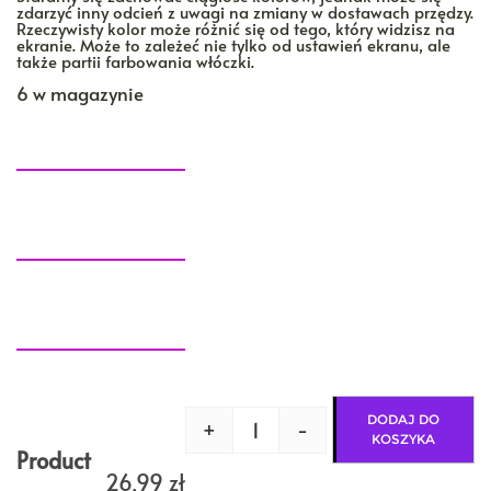
zdarzyć inny odcień z uwagi na zmiany w dostawach przędzy.
Rzeczywisty kolor może różnić się od tego, który widzisz na
ekranie. Może to zależeć nie tylko od ustawień ekranu, ale
także partii farbowania włóczki.
6 w magazynie
DODAJ DO
+
-
ilość
KOSZYKA
NOPKI
Product
na
26,99
zł