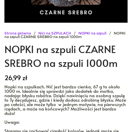
Strona główna
/
Nici na SZPULACH
/
NOPKI na szpuli
/ NOPKI
na szpuli CZARNE SREBRO na szpuli 1000m
NOPKI na szpuli CZARNE
SREBRO na szpuli 1000m
26,99
zł
Nopki na szpulkach. Nić jest bardzo cienka, 67 g to około
1000 m. Idealnie się sprawdzi jako dodatek do motka,
nadając błysku robótce. Dzięki nawinięciu na osobną szpulę
to Ty decydujesz, gdzie i kiedy dodasz odrobinę błysku. Może
po całości, ale może tylko w jednym motywie, na pierwszych
rzędach, a może na końcowych? Możliwości jest bardzo
dużo!
Uwaga:
Staramy się zachować ciągłość kolorów, jednak może się