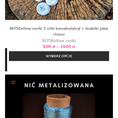
BŁYSKotliwe motki 2 nitki bawełna/akryl + dodatki jakie
chcesz
BŁYSKotliwe motki
Zakres
8,00
zł
–
20,00
zł
cen:
od
WYBIERZ OPCJE
8,00 zł
do
20,00 zł