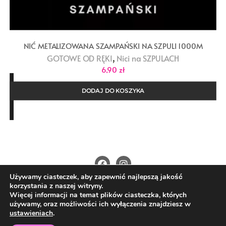
NIĆ METALIZOWANA SZAMPAŃSKI NA SZPULI 1000M
,
GOTOWE OD RĘKI
Nici na SZPULACH
6,90
zł
DODAJ DO KOSZYKA
Używamy ciasteczek, aby zapewnić najlepszą jakość
O Nas
Kontakt
Polityka prywatności
korzystania z naszej witryny.
Regulamin
Wysyłka i płatności
Więcej informacji na temat plików ciasteczka, których
używamy, oraz możliwości ich wyłączenia znajdziesz w
Copyright ©2026 4nitki.pl . All rights reserved.
ustawieniach
.
Powered by
WordPress
&
Designed by