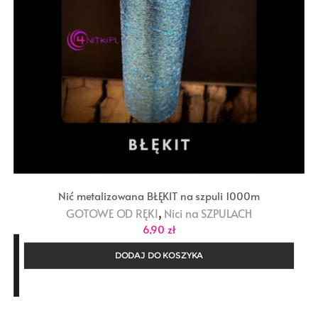
Nić metalizowana BŁĘKIT na szpuli 1000m
,
GOTOWE OD RĘKI
Nici na SZPULACH
6,90
zł
DODAJ DO KOSZYKA