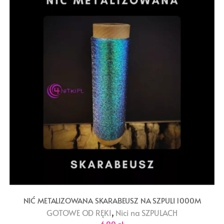
NIĆ METALIZOWANA SKARABEUSZ NA SZPULI 1000M
,
GOTOWE OD RĘKI
Nici na SZPULACH
6,90
zł