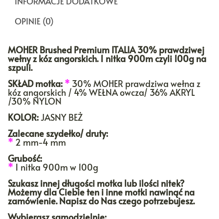
INFORMACJE DODATKOWE
OPINIE (0)
MOHER Brushed Premium ITALIA 30% prawdziwej
wełny z kóz angorskich. 1 nitka 900m czyli 100g na
szpuli.
SKŁAD motka:
*
30% MOHER prawdziwa wełna z
kóz angorskich / 4% WEŁNA owcza/ 36% AKRYL
/30% NYLON
KOLOR:
JASNY BEŻ
Zalecane szydełko/ druty:
*
2 mm-4 mm
Grubość:
*
1 nitka 900m w 100g
Szukasz innej długości motka lub ilości nitek?
Możemy dla Ciebie ten i inne motki nawinąć na
zamówienie. Napisz do Nas czego potrzebujesz.
Wybierasz samodzielnie: