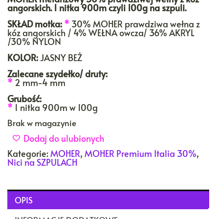
angorskich. 1 nitka 900m czyli 100g na szpuli.
SKŁAD motka:
*
30% MOHER prawdziwa wełna z
kóz angorskich / 4% WEŁNA owcza/ 36% AKRYL
/30% NYLON
KOLOR:
JASNY BEŻ
Zalecane szydełko/ druty:
*
2 mm-4 mm
Grubość:
*
1 nitka 900m w 100g
Brak w magazynie
Dodaj do ulubionych
Kategorie:
MOHER
,
MOHER Premium Italia 30%
,
Nici na SZPULACH
OPIS