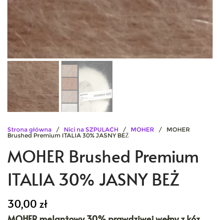
Strona główna
/
Nici na SZPULACH
/
MOHER
/ MOHER
Brushed Premium ITALIA 30% JASNY BEŻ
MOHER Brushed Premium
ITALIA 30% JASNY BEŻ
30,00
zł
MOHER melanżowy 30% prawdziwej wełny z kóz