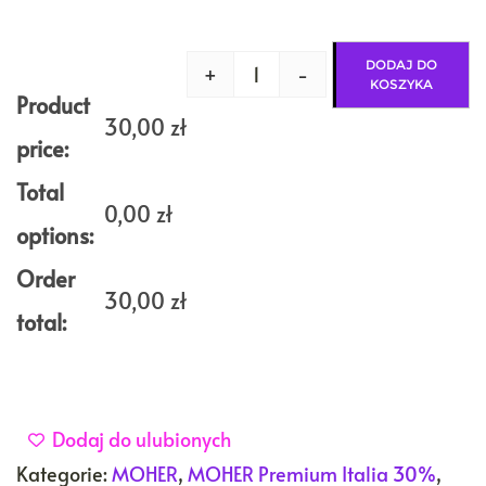
DODAJ DO
+
-
ilość
KOSZYKA
MOHER
Product
Brushed
30,00
zł
Premium
price:
ITALIA
30%
Total
CZERWONY
0,00
zł
options:
Order
30,00
zł
total:
Dodaj do ulubionych
Kategorie:
MOHER
,
MOHER Premium Italia 30%
,