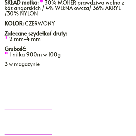
SKŁAD motka:
*
30% MOHER prawdziwa wełna z
kóz angorskich / 4% WEŁNA owcza/ 36% AKRYL
/30% NYLON
KOLOR:
CZERWONY
Zalecane szydełko/ druty:
*
2 mm-4 mm
Grubość:
*
1 nitka 900m w 100g
3 w magazynie