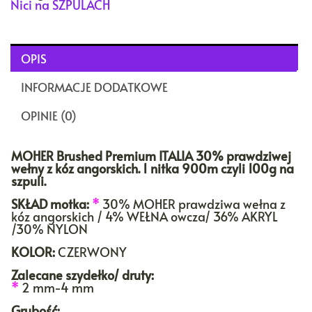
Nici na SZPULACH
OPIS
INFORMACJE DODATKOWE
OPINIE (0)
MOHER Brushed Premium ITALIA 30% prawdziwej
wełny z kóz angorskich. 1 nitka 900m czyli 100g na
szpuli.
SKŁAD motka:
*
30% MOHER prawdziwa wełna z
kóz angorskich / 4% WEŁNA owcza/ 36% AKRYL
/30% NYLON
KOLOR:
CZERWONY
Zalecane szydełko/ druty:
*
2 mm-4 mm
Grubość: