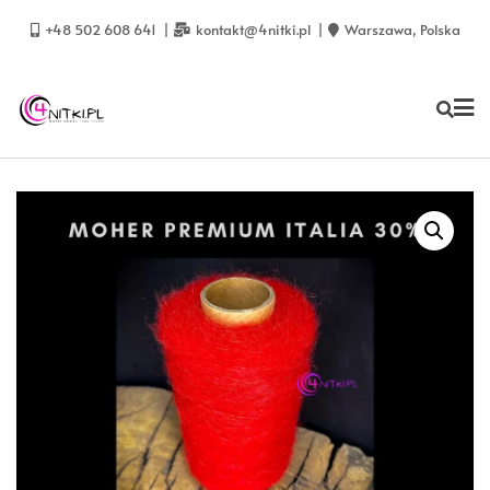
Skip
to
+48 502 608 641
kontakt@4nitki.pl
Warszawa, Polska
content