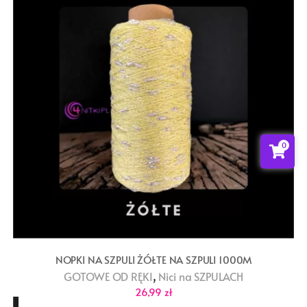
0
NOPKI NA SZPULI ŻÓŁTE NA SZPULI 1000M
,
GOTOWE OD RĘKI
Nici na SZPULACH
26,99
zł