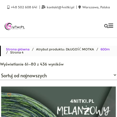
Skip
to
+48 502 608 641
kontakt@4nitki.pl
Warszawa, Polska
content
Strona główna
/ Atrybut produktu: DŁUGOŚĆ MOTKA /
600m
/ Strona 4
Posortowane
Wyświetlanie 61–80 z 436 wyników
według
najnowszych