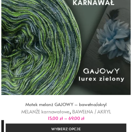
Motek melanż GAJOWY – bawełna/akryl
,
MELANŻE karnawałowe
BAWEŁNA / AKRYL
Zakres
15,00
zł
–
69,00
zł
cen:
od
WYBIERZ OPCJE
15,00 zł