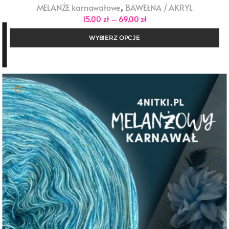
,
MELANŻE karnawałowe
BAWEŁNA / AKRYL
Zakres
15,00
zł
–
69,00
zł
cen:
od
WYBIERZ OPCJE
15,00 zł
do
69,00 zł