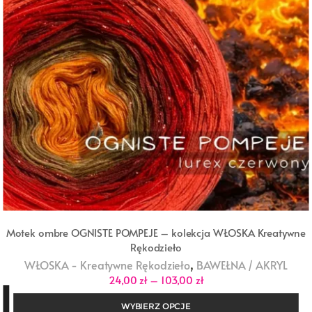
Motek ombre OGNISTE POMPEJE – kolekcja WŁOSKA Kreatywne
Rękodzieło
,
WŁOSKA - Kreatywne Rękodzieło
BAWEŁNA / AKRYL
Zakres
24,00
zł
–
103,00
zł
cen:
od
WYBIERZ OPCJE
24,00 zł