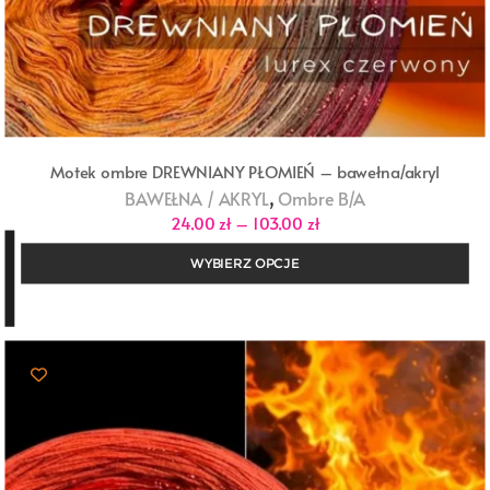
Motek ombre DREWNIANY PŁOMIEŃ – bawełna/akryl
,
BAWEŁNA / AKRYL
Ombre B/A
Zakres
24,00
zł
–
103,00
zł
cen:
od
WYBIERZ OPCJE
24,00 zł
do
103,00 zł