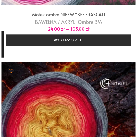
Motek ombre NIEZWYKŁE FRASCATI
,
BAWEŁNA / AKRYL
Ombre B/A
Zakres
24,00
zł
–
103,00
zł
cen:
od
WYBIERZ OPCJE
24,00 zł
do
103,00 zł