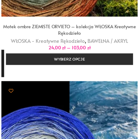
Motek ombre ZIEMISTE ORVIETO – kolekcja WŁOSKA Kreatywne
Rękodzieło
,
WŁOSKA - Kreatywne Rękodzieło
BAWEŁNA / AKRYL
Zakres
24,00
zł
–
103,00
zł
cen:
od
WYBIERZ OPCJE
24,00 zł
do
103,00 zł