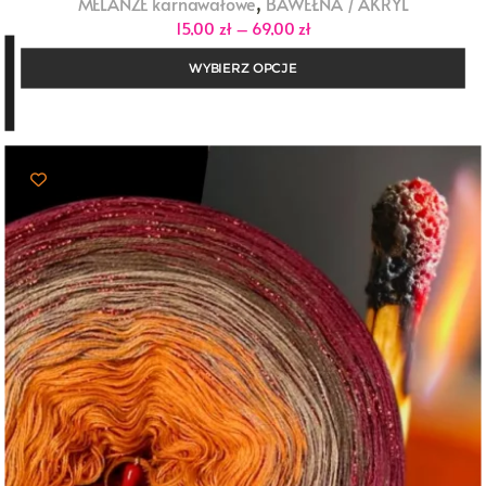
,
MELANŻE karnawałowe
BAWEŁNA / AKRYL
Zakres
15,00
zł
–
69,00
zł
cen:
od
WYBIERZ OPCJE
15,00 zł
do
69,00 zł