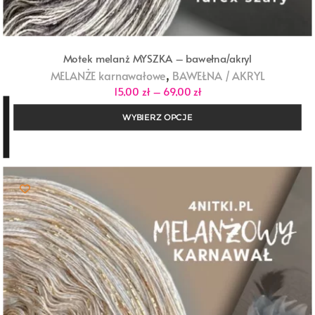
Motek melanż MYSZKA – bawełna/akryl
,
MELANŻE karnawałowe
BAWEŁNA / AKRYL
Zakres
15,00
zł
–
69,00
zł
cen:
od
WYBIERZ OPCJE
15,00 zł
do
69,00 zł