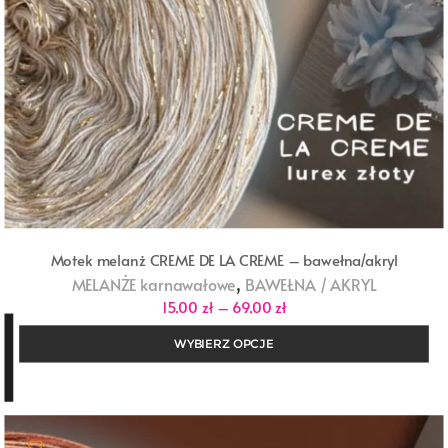
Motek melanż CREME DE LA CREME – bawełna/akryl
,
MELANŻE karnawałowe
BAWEŁNA / AKRYL
Zakres
15,00
zł
–
69,00
zł
cen:
od
WYBIERZ OPCJE
15,00 zł
do
69,00 zł