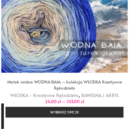
Motek ombre WODNA BAIA – kolekcja WŁOSKA Kreatywne
Rękodzieło
,
WŁOSKA - Kreatywne Rękodzieło
BAWEŁNA / AKRYL
Zakres
24,00
zł
–
103,00
zł
cen:
od
WYBIERZ OPCJE
24,00 zł
do
103,00 zł