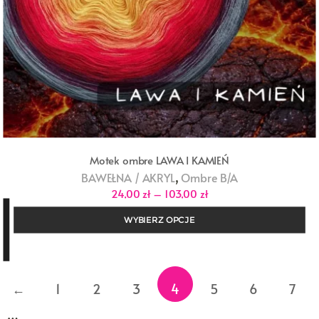
Motek ombre LAWA I KAMIEŃ
,
BAWEŁNA / AKRYL
Ombre B/A
Zakres
24,00
zł
–
103,00
zł
cen:
od
WYBIERZ OPCJE
24,00 zł
do
103,00 zł
←
1
2
3
4
5
6
7
…