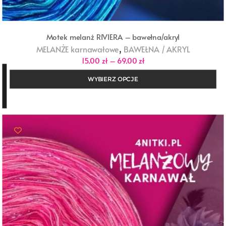
Motek melanż RIVIERA – bawełna/akryl
,
MELANŻE karnawałowe
BAWEŁNA / AKRYL
Zakres
15,00
zł
–
69,00
zł
cen:
od
WYBIERZ OPCJE
15,00 zł
do
69,00 zł