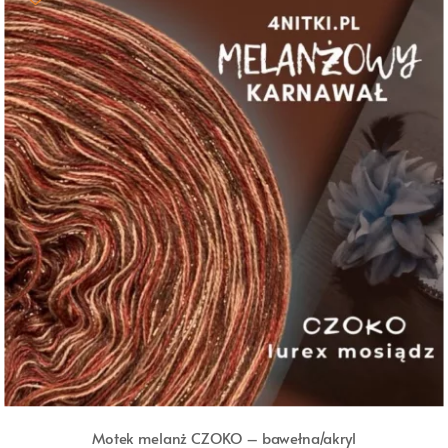
Motek melanż CZOKO – bawełna/akryl