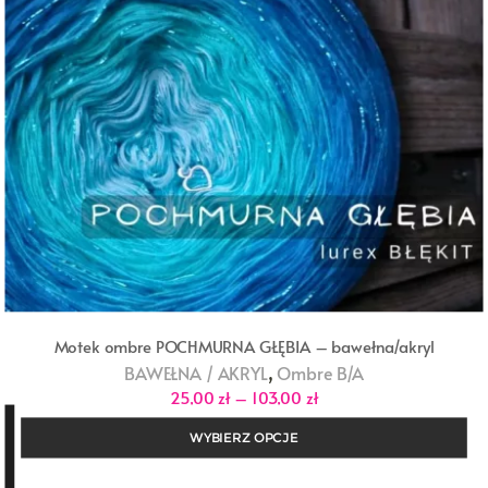
Motek ombre POCHMURNA GŁĘBIA – bawełna/akryl
,
BAWEŁNA / AKRYL
Ombre B/A
Zakres
25,00
zł
–
103,00
zł
cen:
od
WYBIERZ OPCJE
25,00 zł
do
103,00 zł