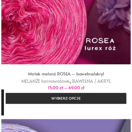
Motek melanż ROSEA – bawełna/akryl
,
MELANŻE karnawałowe
BAWEŁNA / AKRYL
Zakres
15,00
zł
–
69,00
zł
cen:
od
WYBIERZ OPCJE
15,00 zł
do
69,00 zł