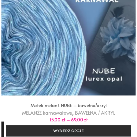
Motek melanż NUBE – bawełna/akryl
,
MELANŻE karnawałowe
BAWEŁNA / AKRYL
Zakres
15,00
zł
–
69,00
zł
cen:
od
WYBIERZ OPCJE
15,00 zł