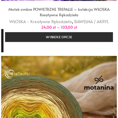
Motek ombre POWIETRZNE TREPALLE – kolekcja WŁOSKA
Kreatywne Rękodzieło
,
WŁOSKA - Kreatywne Rękodzieło
BAWEŁNA / AKRYL
Zakres
24,00
zł
–
103,00
zł
cen:
od
WYBIERZ OPCJE
24,00 zł
do
103,00 zł