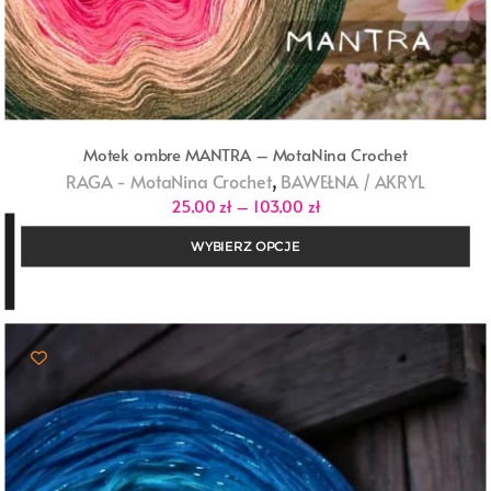
Motek ombre MANTRA – MotaNina Crochet
,
RAGA - MotaNina Crochet
BAWEŁNA / AKRYL
Zakres
25,00
zł
–
103,00
zł
cen:
od
WYBIERZ OPCJE
25,00 zł
do
103,00 zł