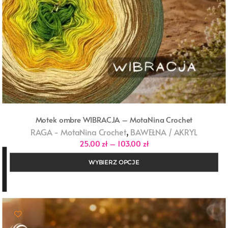
Motek ombre WIBRACJA – MotaNina Crochet
,
RAGA - MotaNina Crochet
BAWEŁNA / AKRYL
Zakres
25,00
zł
–
103,00
zł
cen:
od
WYBIERZ OPCJE
25,00 zł
do
103,00 zł