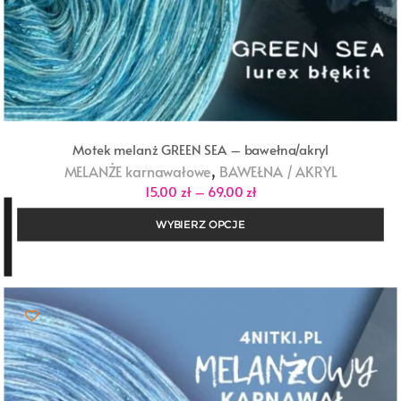
Motek melanż GREEN SEA – bawełna/akryl
,
MELANŻE karnawałowe
BAWEŁNA / AKRYL
Zakres
15,00
zł
–
69,00
zł
cen:
od
WYBIERZ OPCJE
15,00 zł
do
69,00 zł