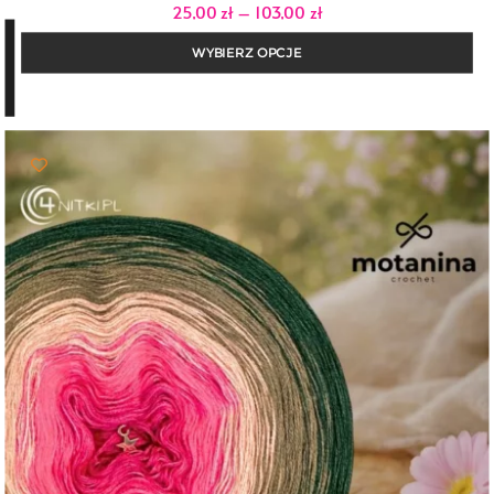
Zakres
25,00
zł
–
103,00
zł
cen:
od
WYBIERZ OPCJE
25,00 zł
do
103,00 zł