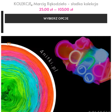
,
KOLEKCJE
Marcig Rękodzieło - słodka kolekcja
Zakres
25,00
zł
–
103,00
zł
cen:
od
WYBIERZ OPCJE
25,00 zł
do
103,00 zł