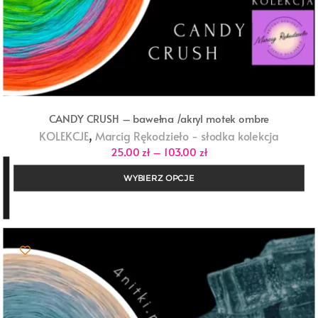
CANDY CRUSH – bawełna /akryl motek ombre
,
KOLEKCJE
Marcig Rękodzieło - słodka kolekcja
Zakres
25,00
zł
–
103,00
zł
cen:
od
WYBIERZ OPCJE
25,00 zł
do
103,00 zł