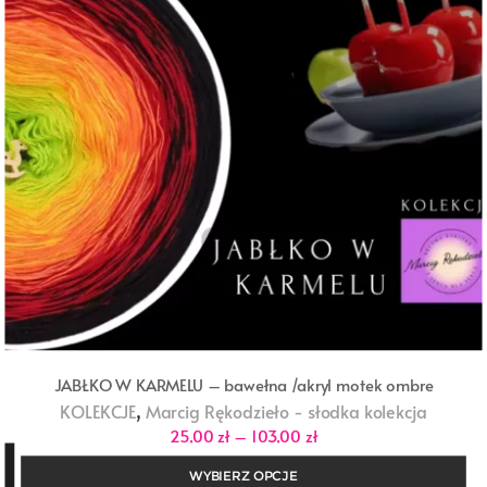
JABŁKO W KARMELU – bawełna /akryl motek ombre
,
KOLEKCJE
Marcig Rękodzieło - słodka kolekcja
Zakres
25,00
zł
–
103,00
zł
cen:
od
WYBIERZ OPCJE
25,00 zł