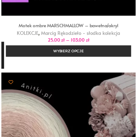
Motek ombre MARSCHMALLOW – bawełna/akryl
,
KOLEKCJE
Marcig Rękodzieło - słodka kolekcja
Zakres
25,00
zł
–
103,00
zł
cen:
od
WYBIERZ OPCJE
25,00 zł
do
103,00 zł