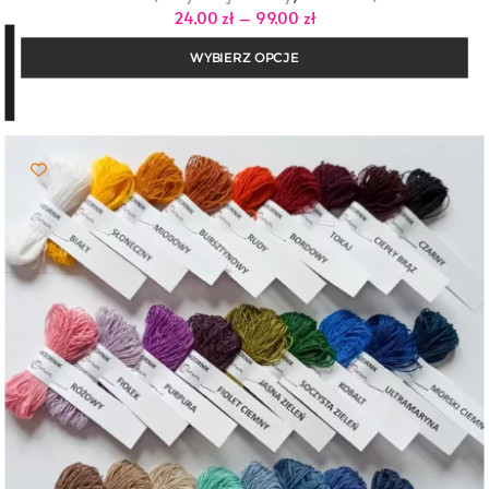
Zakres
24,00
zł
–
99,00
zł
cen:
od
WYBIERZ OPCJE
24,00 zł
do
99,00 zł