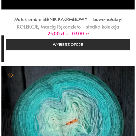
Motek ombre SERNIK KAKRMELOWY – bawełna/akryl
,
KOLEKCJE
Marcig Rękodzieło - słodka kolekcja
Zakres
25,00
zł
–
103,00
zł
cen:
od
WYBIERZ OPCJE
25,00 zł
do
103,00 zł