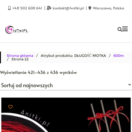
Skip
to
+48 502 608 641
kontakt@4nitki.pl
Warszawa, Polska
content
Strona główna
/ Atrybut produktu: DŁUGOŚĆ MOTKA /
600m
/ Strona 22
Posortowane
Wyświetlanie 421–436 z 436 wyników
według
najnowszych