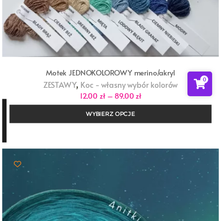
Motek JEDNOKOLOROWY merino/akryl
0
,
ZESTAWY
Koc - własny wybór kolorów
Zakres
12,00
zł
–
89,00
zł
cen:
od
WYBIERZ OPCJE
12,00 zł
do
89,00 zł