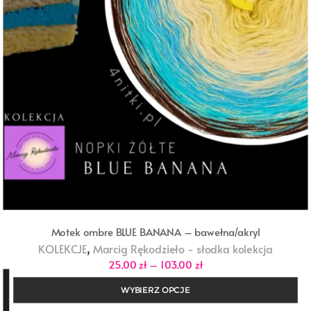
Motek ombre BLUE BANANA – bawełna/akryl
,
KOLEKCJE
Marcig Rękodzieło - słodka kolekcja
Zakres
25,00
zł
–
103,00
zł
cen:
od
WYBIERZ OPCJE
25,00 zł
do