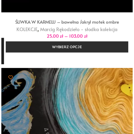
ŚLIWKA W KARMELU – bawełna /akryl motek ombre
,
KOLEKCJE
Marcig Rękodzieło - słodka kolekcja
Zakres
25,00
zł
–
103,00
zł
cen:
od
WYBIERZ OPCJE
25,00 zł
do
103,00 zł