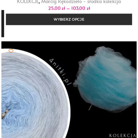
,
KOLEKCJE
Marcig Rękodzieło - słodka kolekcja
Zakres
25,00
zł
–
103,00
zł
cen:
od
WYBIERZ OPCJE
25,00 zł
do
103,00 zł