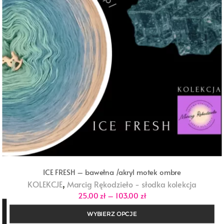
ICE FRESH – bawełna /akryl motek ombre
,
KOLEKCJE
Marcig Rękodzieło - słodka kolekcja
Zakres
25,00
zł
–
103,00
zł
cen:
od
WYBIERZ OPCJE
25,00 zł