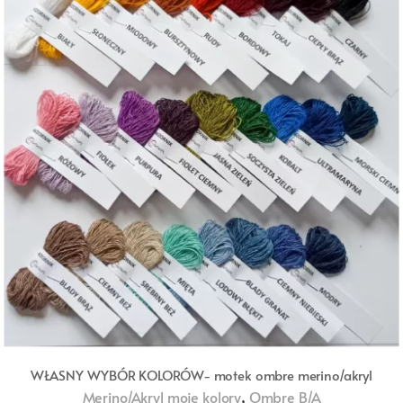
WŁASNY WYBÓR KOLORÓW- motek ombre merino/akryl
,
Merino/Akryl moje kolory
Ombre B/A