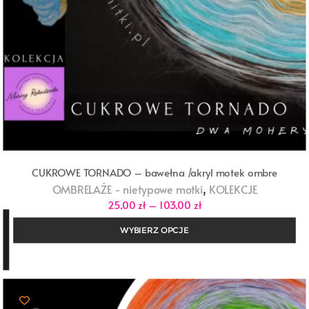
CUKROWE TORNADO – bawełna /akryl motek ombre
,
OMBRELAŻE - nietypowe motki
KOLEKCJE
Zakres
25,00
zł
–
103,00
zł
cen:
od
WYBIERZ OPCJE
25,00 zł
do
103,00 zł