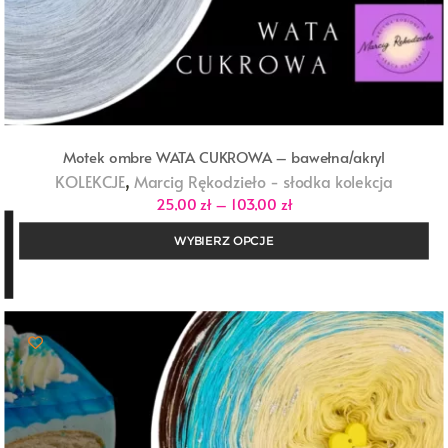
Motek ombre WATA CUKROWA – bawełna/akryl
,
KOLEKCJE
Marcig Rękodzieło - słodka kolekcja
Zakres
25,00
zł
–
103,00
zł
cen:
od
WYBIERZ OPCJE
25,00 zł
do
103,00 zł