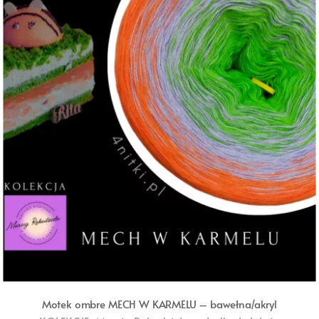
Motek ombre MECH W KARMELU – bawełna/akryl