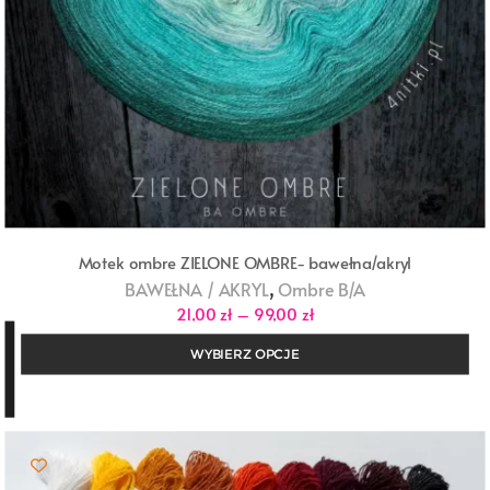
Motek ombre ZIELONE OMBRE- bawełna/akryl
,
BAWEŁNA / AKRYL
Ombre B/A
Zakres
21,00
zł
–
99,00
zł
cen:
od
WYBIERZ OPCJE
21,00 zł
do
99,00 zł