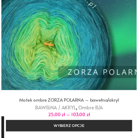
Motek ombre ZORZA POLARNA – bawełna/akryl
,
BAWEŁNA / AKRYL
Ombre B/A
Zakres
25,00
zł
–
103,00
zł
cen:
od
WYBIERZ OPCJE
25,00 zł
do
103,00 zł