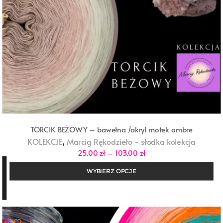
TORCIK BEŻOWY – bawełna /akryl motek ombre
,
KOLEKCJE
Marcig Rękodzieło - słodka kolekcja
Zakres
25,00
zł
–
103,00
zł
cen:
od
WYBIERZ OPCJE
25,00 zł
do
103,00 zł