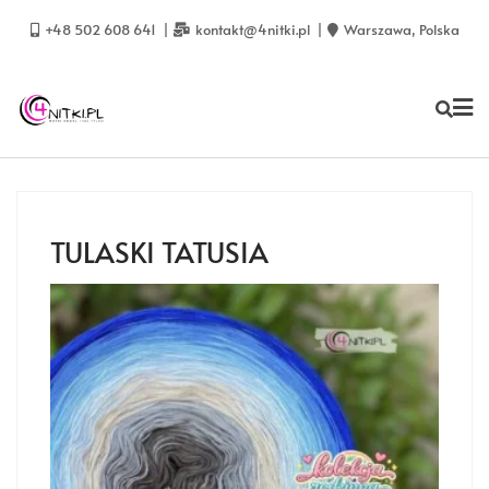
Skip
to
+48 502 608 641
kontakt@4nitki.pl
Warszawa, Polska
content
TULASKI TATUSIA