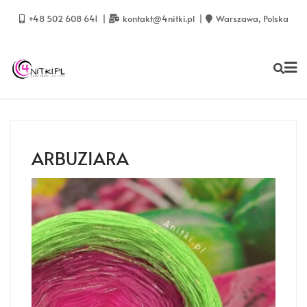
Skip
to
+48 502 608 641
kontakt@4nitki.pl
Warszawa, Polska
content
ARBUZIARA