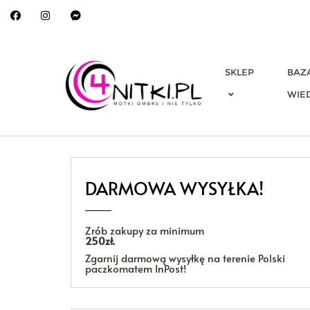
Skip
to
content
SKLEP
BAZ
WIE
DARMOWA WYSYŁKA!
Zrób zakupy za minimum
250zł.
Zgarnij darmową wysyłkę na terenie Polski
paczkomatem InPost!