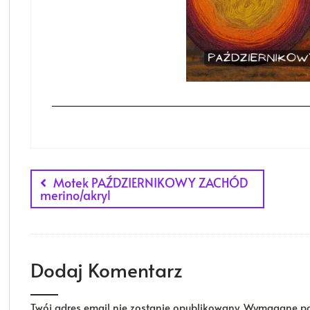
Nawigacja
Motek PAŹDZIERNIKOWY ZACHÓD
wpisu
merino/akryl
Dodaj Komentarz
Twój adres email nie zostanie opublikowany.
Wymagane po