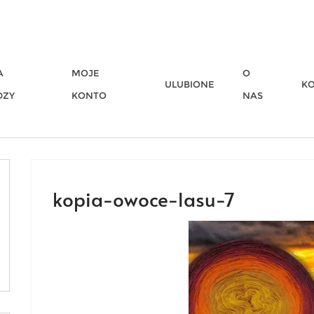
A
MOJE
O
ULUBIONE
K
DZY
KONTO
NAS
kopia-owoce-lasu-7