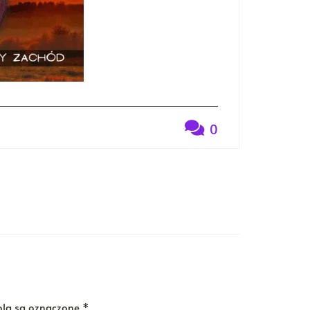
0
la są oznaczone
*