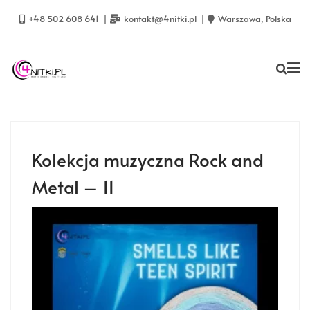
Skip
to
+48 502 608 641
kontakt@4nitki.pl
Warszawa, Polska
content
Kolekcja muzyczna Rock and
Metal – 11