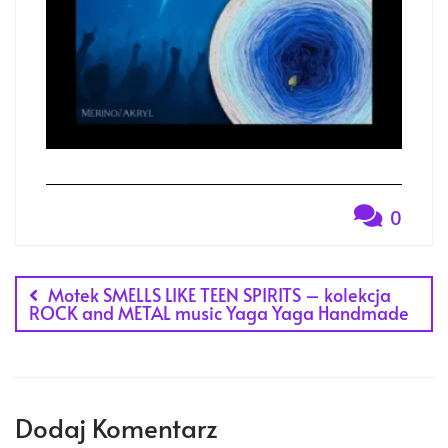
0
Nawigacja
Motek SMELLS LIKE TEEN SPIRITS – kolekcja
wpisu
ROCK and METAL music Yaga Yaga Handmade
Dodaj Komentarz