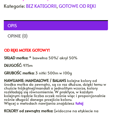
Kategorie:
BEZ KATEGORII
,
GOTOWE OD RĘKI
OPIS
OPINIE (0)
OD RĘKI MOTEK GOTOWY!
SKŁAD motka:
* bawełna 50%/ akryl 50%
DŁUGOŚĆ:
975m
GRUBOŚC motka:
3 nitki 500m w 100g
NAWIJANIE:
MANDALOWE / BALANS
kolejne kolory od
środka motka do zewnątrz, są co raz dłuższe, dzięki temu w
chuście trójkątnej/mandali o jednolitym wzorze, kolory
rozkładają się równomiernie. W praktyce, w każdym
kolejnym rzędzie liczba oczek rośnie więc i proporcjonalnie
rośnie długość danego przejścia koloru.
Więcej o metodach nawijania znajdziesz
tutaj
KOLORY
od zewnątrz motka:
(widoczne na etykiecie na