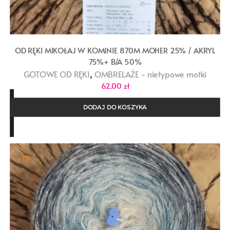
OD RĘKI MIKOŁAJ W KOMINIE 870M MOHER 25% / AKRYL
75%+ B/A 50%
,
GOTOWE OD RĘKI
OMBRELAŻE - nietypowe motki
62,00
zł
DODAJ DO KOSZYKA