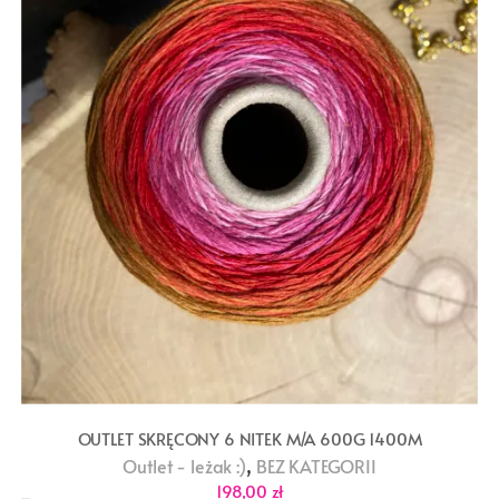
OUTLET SKRĘCONY 6 NITEK M/A 600G 1400M
,
Outlet - leżak :)
BEZ KATEGORII
198,00
zł