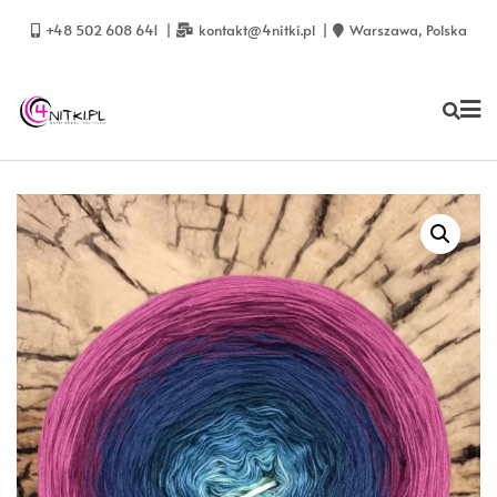
Skip
to
+48 502 608 641
kontakt@4nitki.pl
Warszawa, Polska
content