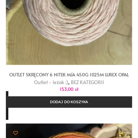
OUTLET SKRĘCONY 6 NITEK M/A 450G 1025M LUREX OPAL
,
Outlet - leżak :)
BEZ KATEGORII
153,00
zł
DODAJ DO KOSZYKA