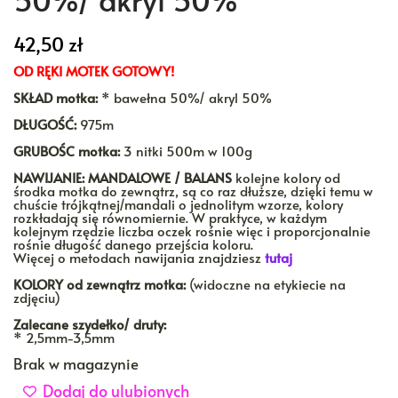
42,50
zł
OD RĘKI MOTEK GOTOWY!
SKŁAD motka:
* bawełna 50%/ akryl 50%
DŁUGOŚĆ:
975m
GRUBOŚC motka:
3 nitki 500m w 100g
NAWIJANIE:
MANDALOWE / BALANS
kolejne kolory od
środka motka do zewnątrz, są co raz dłuższe, dzięki temu w
chuście trójkątnej/mandali o jednolitym wzorze, kolory
rozkładają się równomiernie. W praktyce, w każdym
kolejnym rzędzie liczba oczek rośnie więc i proporcjonalnie
rośnie długość danego przejścia koloru.
Więcej o metodach nawijania znajdziesz
tutaj
KOLORY
od zewnątrz motka:
(widoczne na etykiecie na
zdjęciu)
Zalecane szydełko/ druty:
* 2,5mm-3,5mm
Brak w magazynie
Dodaj do ulubionych